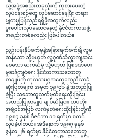
လူ့အဖွဲ့အစည်းတခုလုံးကို ကုစားပေးတဲ့
လုပ်ငန်းစဉ်တွေ လုပ်ဆောင်နေပြီး တရား
မျှတမှုပြန်လည်ရရှိဖို့အတွက်လည်း 
ပူးပေါင်းလုပ်ဆောင်နေတဲ့ နိုင်ငံတကာအဖွဲ့
အစည်းတစ်ခုလည်း ဖြစ်ပါတယ်။
ညှဉ်းပန်းနှိပ်စက်မှုနဲ့အခြားရက်စက်၍ လူမ
ဆန်သော သို့မဟုတ် လူ့ဂုဏ်သိက္ခာကျဆင်း
စေသော ဆက်ဆံမှု သို့မဟုတ် ပြစ်ဒဏ်ပေး
မှုဆန့်ကျင်ရေး နိုင်ငံတကာသဘောတူ
စာချုပ်ကို ကုလသမဂ္ဂအထွေထွေညီလာခံ
ဆုံးဖြတ်ချက် အမှတ် ၃၉/၄၆ နဲ့ အတည်ပြု
ခဲ့ပြီး သဘောတူလက်မှတ်ရေးထိုးခြင်း၊ 
အတည်ပြုစာချုပ် ချုပ်ဆိုခြင်း၊ ထပ်တိုး
အဖွဲ့ဝင်အဖြစ် လက်မှတ်ရေးထိုးခြင်းတို့ကို 
၁၉၈၄ ခုနှစ် ဒီဇင်ဘာ ၁၀ ရက်မှာ စတင်
လုပ်ခဲ့ပါတယ်။ အဲဒီနောက် ၁၉၈၇ ခုနှစ် 
ဇွန်လ ၂၆ ရက်မှာ နိုင်ငံတကာသဘောတူ