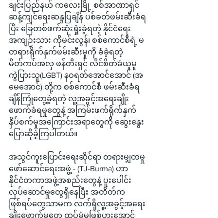
ချင်းပြည်နယ် ကလေးမြို့ စစ်အာဏာရှင်
ဆန့်ကျင်ရေးဆန္ဒပြချိန် ပစ်ခတ်ဖမ်းဆီးခံရ
ပြီး ခြေတစ်ဖက်ဆုံးရှုံးခဲ့ရတဲ့ နိုင်ငံရေး
အကျဉ်းသား ကိုမင်းလွန်၊ စစ်ကောင်စီရဲ့ မ
တရားရိုက်နှက်ဖမ်းဆီးမှုကို ခံခဲ့ရတဲ့ 
မိတ်ကပ်အလှ ဖန်တီးရှင် လိင်စိတ်ခံယူမူ
ကွဲပြားသူ(LGBT) နဝရတ်အောင်အောင် (အ
မေအောင်) တို့က စစ်ကောင်စီ ဖမ်းဆီးခံရ
ချိန်ကြုံတွေ့ခဲ့ရတဲ့ လူ့အခွင့်အရေးချိုး
ဖောက်ခံရမှုတွေနဲ့ အကြမ်းဖက်ရိုက်နှက် 
နှိပ်စက်မှုအကြောင်းအရာတွေကို ဆွေးနွေး
ပြောဆိုခဲ့ကြပါတယ်။
အသွင်ကူးပြောင်းရေးဆိုင်ရာ တရားမျှတမှု
ဖော်ဆောင်ရေးအဖွဲ့ - (TJ-Burma) ဟာ 
နိုင်ငံတကာအဖွဲ့အစည်းတွေနဲ့ ပူးပေါင်း
လုပ်ဆောင်မှုတွေရှိနေပြီး အတိတ်က
ဖြစ်ရပ်တွေသာမက လက်ရှိလူ့အခွင့်အရေး
ချိုးဖောက်မှုတွေ ထပ်မံမဖြစ်ပွားအောင် 