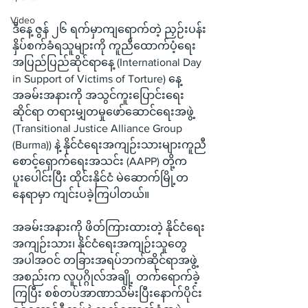
Video
ဒီနေ့ ဇွန် ၂၆ ရက်မှာကျရောက်တဲ့ ညှဉ်းပန်း
နှိပ်စက်ခံရသူများကို ကူညီထောက်ပံ့ရေး
အပြည်ပြည်ဆိုင်ရာနေ့ (International Day 
in Support of Victims of Torture) နေ့ 
အခမ်းအနားကို အသွင်ကူးပြောင်းရေး
ဆိုင်ရာ တရားမျှတမှုဖော်ဆောင်ရေးအဖွဲ့ 
(Transitional Justice Alliance Group 
(Burma)) နဲ့ နိုင်ငံရေးအကျဉ်းသားများကူညီ
စောင့်ရှောက်ရေးအသင်း (AAPP) တို့က 
ပူးပေါင်းပြီး ထိုင်းနိုင်ငံ မဲဆောက်မြို့တ
နေရာမှာ ကျင်းပခဲ့ကြပါတယ်။
အခမ်းအနားကို ဖိတ်ကြားထားတဲ့ နိုင်ငံရေး
အကျဉ်းသား၊ နိုင်ငံရေးအကျဉ်းသူတွေ
အပါအဝင် တခြားအရပ်ဘက်ဆိုင်ရာအဖွဲ့
အစည်းက လူပုဂ္ဂိုလ်အချို့ တက်ရောက်ခဲ့
ကြပြီး စစ်တပ်အာဏာသိမ်းပြီးနောက်ပိုင်း 