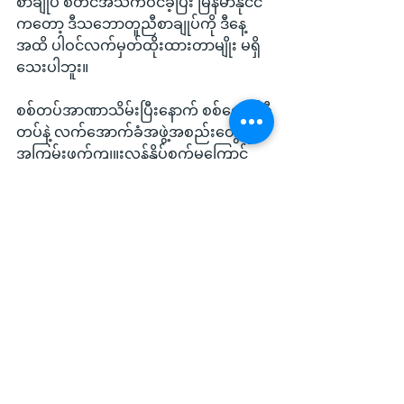
စာချုပ် စတင်အသက်ဝင်ခဲ့ပြီး မြန်မာနိုင်ငံ
ကတော့ ဒီသဘောတူညီစာချုပ်ကို ဒီနေ့
အထိ ပါဝင်လက်မှတ်ထိုးထားတာမျိုး မရှိ
သေးပါဘူး။
စစ်တပ်အာဏာသိမ်းပြီးနောက် စစ်ကောင်စီ
တပ်နဲ့ လက်အောက်ခံအဖွဲ့အစည်းတွေရဲ့ 
အကြမ်းဖက်ကျူးလွန်နှိပ်စက်မှုကြောင့် 
စစ်ကြောရေးစခန်း၊ အကျဉ်းထောင်တွေနဲ့ 
ဒေသအသီးသီး စစ်ကောင်စီအကြမ်းဖက်
နှိပ်စက်မှုနဲ့ သတ်ဖြတ်တွေကြောင့် သေဆုံး
ခဲ့သူပေါင်း ၁၀၃၁၉ ဦး အထိရှိနေပြီး ဒီ
အထဲက ၆၈၁၉ ဦးဟာ သေဆုံးကြောင်း 
အတည်ပြုထားနိုင်ခဲ့တယ်လို့ AAPP ရဲ့ ဇွန် 
၂၅ ရက် ထုတ်ပြန်ချက်မှာ ဖော်ပြထားပါ
တယ်။
Local News