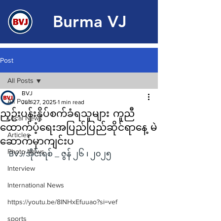
Burma VJ
Post
All Posts
BVJ
All Posts
Jun 27, 2025
1 min read
ညှဉ်းပန်းနှိပ်စက်ခံရသူများ ကူညီ
Local News
ထောက်ပံ့ရေးအပြည်ပြည်ဆိုင်ရာနေ့ မဲ
Articles
ဆောက်မှာကျင်းပ
Photo News
BVJ/အိုင်းရစ် _ ဇွန် ၂၆ ၊ ၂၀၂၅
Interview
International News
https://youtu.be/8lNHxEfuuao?si=vef
sports