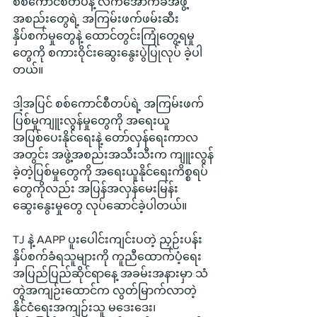
စစ်ကောင်စီတပ်နဲ့ လက်အောက်ခံအဖွဲ့
အစည်းတွေရဲ့ အကြမ်းဖက်ဖမ်းဆီး 
နှိပ်စက်မှုတွေနဲ့ ထောင်တွင်းကြုံတွေ့ရမှု
တွေကို စကားဝိုင်းဆွေးနွေးပွဲပြုလုပ် ခဲ့ပါ
တယ်။
ဒါ့အပြင် စစ်ကောင်စီတပ်ရဲ့ အကြမ်းဖက်
ပြစ်မှုကျူးလွန်မှုတွေကို အရေးယူ
အပြစ်ပေးနိုင်ရေးနဲ့ တော်လှန်ရေးကာလ
အတွင်း အဖွဲ့အစည်းအသီးသီးက ကျူးလွန်
ခဲ့တဲ့ပြစ်မှုတွေကို အရေးယူနိုင်ရေးကိစ္စရပ်
တွေကိုလည်း အပြန်အလှန်မေးမြန်း
ဆွေးနွေးမှုတွေ လုပ်ဆောင်ခဲ့ပါတယ်။
TJ နဲ့ AAPP ပူးပေါင်းကျင်းပတဲ့ ညှဉ်းပန်း
နှိပ်စက်ခံရသူများကို ကူညီထောက်ပံ့ရေး
အပြည်ပြည်ဆိုင်ရာနေ့ အခမ်းအနားမှာ သံ
တွဲအကျဉ်းထောင်က လွတ်မြာက်လာတဲ့ 
နိုင်ငံရေးအကျဉ်းသူ မဒေးဒေး၊ 