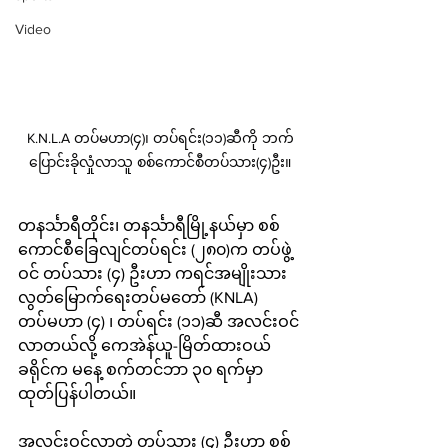
Video
K.N.L.A တပ်မဟာ(၄)၊ တပ်ရင်း(၁၁)ဆီကို ဘက်
ပြောင်းခိုလှုံလာသူ စစ်ကောင်စီတပ်သား(၄)ဦး။
တနင်္သာရီတိုင်း၊ တနင်္သာရီမြို့နယ်မှာ စစ်
ကောင်စီခြေလျင်တပ်ရင်း (၂၈၀)က တပ်ဖွဲ့
ဝင် တပ်သား (၄) ဦးဟာ ကရင်အမျိုးသား
လွတ်မြောက်ရေးတပ်မတော် (KNLA) 
တပ်မဟာ (၄) ၊ တပ်ရင်း (၁၁)ဆီ အလင်းဝင်
လာတယ်လို့ ကေအဲန်ယူ-မြိတ်ထားဝယ်
ခရိုင်က မနေ့ စက်တင်ဘာ ၃၀ ရက်မှာ 
ထုတ်ပြန်ပါတယ်။
အလင်းဝင်လာတဲ့ တပ်သား (၄) ဦးဟာ စစ်