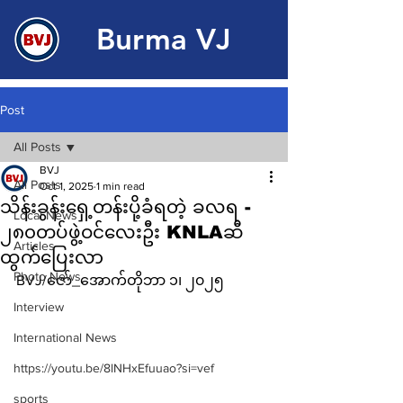
Burma VJ
Post
All Posts
BVJ
All Posts
Oct 1, 2025
1 min read
သိန်းခွန်းရှေ့တန်းပို့ခံရတဲ့ ခလရ -
Local News
၂၈၀တပ်ဖွဲ့ဝင်လေးဦး KNLAဆီ
Articles
ထွက်ပြေးလာ
Photo News
BVJ/ဇော်_အောက်တိုဘာ ၁၊ ၂၀၂၅
Interview
International News
https://youtu.be/8lNHxEfuuao?si=vef
sports