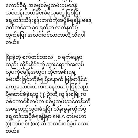
ကောင်စီရဲ့ အဓမ္မစစ်မှုထမ်းဥပဒေနဲ့ 
သင်တန်းတတ်ခိုင်းခံရသူတွေ ဖြစ်ပြီး 
ရှေ့တန်းသိန်းခွန်းဘက်ကိုအပို့ခံရချိန် မနေ့ 
စက်တင်ဘာ ၃၀ ရက်မှာ လက်နက်မဲ့
ထွက်ပြေး အလင်းဝင်လာတာလို့ သိရပါ
တယ်။
ပြီးခဲ့တဲ့ စက်တင်ဘာလ ၂၀ ရက်နေ့မှာ
လည်း ထိုင်းနိုင်ငံကို သွားရောက်အလုပ်
လုပ်ကိုင်ချိန်အတွင်း ထိုင်းအစိုးရရဲ့ 
ဖမ်းဆီးခြင်းကိုခံရပြီးနောက် မြန်မာနိုင်ငံ 
ကော့သောင်းဘက်ကနေတဆင့် ပြန်လည်
ပို့ဆောင်ခံခဲ့ရသူ (၂) ဦးတို့ ကျွန်းစုမြို့က 
စစ်ကောင်စီတပ်က စစ်မှုထမ်းသင်တန်းကို 
အဓမ္မထည့်သွင်းခံရပြီး သိန်းခွန်းတိုက်ပွဲ
ရှေ့တန်းအပို့ခံရချိန်မှာ KNLA တပ်မဟာ 
(၄) တပ်ရင်း (၁၁) ဆီ အလင်းဝင်ခဲ့ပါသေး
တယ်။