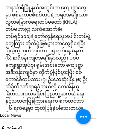
တနင်္သာရီမြို့နယ်အတွင်းက ကျေးရွာတွေ
မှာ စစ်ကောင်စီစစ်တပ်နဲ့ ကရင်အမျိုးသား 
လွတ်မြောက်ရေးတပ်မတော် (KNLA) ၊ 
တပ်မဟာ(၄) လက်အောက်ခံ၊ 
တပ်ရင်း(၁၁)နဲ့ တော်လှန်ရေးပူးပေါင်းတပ်ဖွဲ့
တွေကြား တိုက်ပွဲဖြစ်ပွားတာတွေရှိနေပြီး 
ပြီးခဲ့တဲ့  စက်တင်ဘာ ၂၅ ရက်နေ့ မနက် 
(၆) နာရီဝန်းကျင်အချိန်မှာလည်း ပဝပ်
ကျေးရွာအုပ်စု၊ ရှမ်းအင်းတော် ကျေးရွာ
အနီးဝန်းကျင်မှာ တိုက်ပွဲဖြစ်ပွားပြီး စစ်
ကောင်စီတပ်သား (၇) ဦးသေဆုံးပြီး (၈) ဦး 
ထိခိုက်ဒဏ်ရာရခဲ့တယ်လို့ ‎ကေအဲန်ယူ-
မြိတ်ထားဝယ်ခရိုင်၊ ပြည်သူ့ဆက်ဆံရေး
နှင့်သတင်းပြန်ကြားရေးက စက်တင်ဘာ 
၂၆ ရက်နေ့မှာ ထုတ်ပြန်ခဲ့ပါသေးတယ်။
Local News