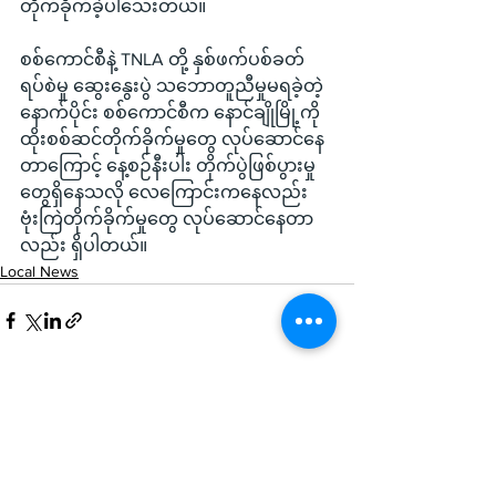
တိုက်ခိုက်ခဲ့ပါသေးတယ်။
စစ်ကောင်စီနဲ့ TNLA တို့ နှစ်ဖက်ပစ်ခတ်
ရပ်စဲမှု ဆွေးနွေးပွဲ သဘောတူညီမှုမရခဲ့တဲ့
နောက်ပိုင်း စစ်ကောင်စီက နောင်ချိုမြို့ကို 
ထိုးစစ်ဆင်တိုက်ခိုက်မှုတွေ လုပ်ဆောင်နေ
တာကြောင့် နေ့စဉ်နီးပါး တိုက်ပွဲဖြစ်ပွားမှု
တွေရှိနေသလို လေကြောင်းကနေလည်း 
ဗုံးကြဲတိုက်ခိုက်မှုတွေ လုပ်ဆောင်နေတာ
လည်း ရှိပါတယ်။
Local News
See All
Recent Posts