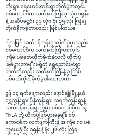
တီးရွာ၊ ရေမောင်းတန်းရွာတိုက်ပွဲအတွင်း 
စစ်ကောင်စီက လက်နက်ကြီး ၃ လုံး၊ ဒရုန်း
နဲ့ အဆိပ်ငွေ့ဗုံး ၃၇ လုံး၊ ဗုံး ၃၅ လုံး ကြဲချ
တိုက်ခိုက်ခဲ့တာလည်း ဖြစ်ပါတယ်။
ဒါ့အပြင် လက်ပန်ကုန်းရွာတိုက်ပွဲမှာလည်း 
စစ်ကောင်စီက လက်နက်ကြီးပစ်ကူ ၆ 
ကြိမ် ပစ်ခတ်တိုက်ခိုက်ခဲ့သလို တိုက်ပွဲ
ဖြစ်ပွားတာမျိုးမရှိတဲ့ ရွှေညောင်ပင်ရွာ
ဘက်ကိုလည်း လက်နက်ကြီးနဲ့ ၃ ကြိမ် 
ပစ်ခတ်တိုက်ခိုက်ခဲ့ပါသေးတယ်။
ဇွန် ၁၄ ရက်နေ့ကလည်း နောင်ချိုမြို့နယ် 
ရွှေသွန်းရွာ၊ ပိန္နဲကုန်းရွာ၊ သရက်ကုန်းရွာနဲ့ 
လက်ပန်းကုန်းရွာတို့မှာ စစ်ကောင်စီတပ်နဲ့ 
TNLA တို့ တိုက်ပွဲဖြစ်ပွားနေချိန် စစ်
ကောင်စီက လက်နက်ကြီးနဲ့ အကြိမ် ၈၀ ပစ်
ကူပေးခဲ့ပြီး ဒရုန်းနဲ့ ဗုံး ၂၆ လုံး ကြဲချ