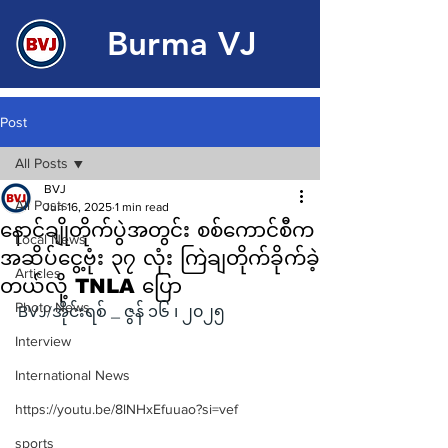
Burma VJ
Post
All Posts
BVJ
All Posts
Jun 16, 2025
1 min read
နောင်ချိုတိုက်ပွဲအတွင်း စစ်ကောင်စီက
Local News
အဆိပ်ငွေ့ဗုံး ၃၇ လုံး ကြဲချတိုက်ခိုက်ခဲ့
Articles
တယ်လို့ TNLA ပြော
Photo News
BVJ/အိုင်းရစ် _ ဇွန် ၁၆ ၊ ၂၀၂၅
Interview
International News
https://youtu.be/8lNHxEfuuao?si=vef
sports