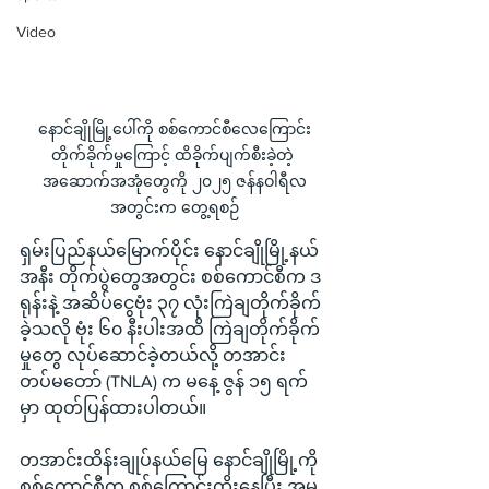
Video
နောင်ချိုမြို့ပေါ်ကို စစ်ကောင်စီလေကြောင်း
တိုက်ခိုက်မှုကြောင့် ထိခိုက်ပျက်စီးခဲ့တဲ့ 
အဆောက်အအုံတွေကို ၂၀၂၅ ဇန်နဝါရီလ
အတွင်းက တွေ့ရစဉ်
ရှမ်းပြည်နယ်မြောက်ပိုင်း နောင်ချိုမြို့နယ်
အနီး တိုက်ပွဲတွေအတွင်း စစ်ကောင်စီက ဒ
ရုန်းနဲ့ အဆိပ်ငွေဗုံး ၃၇ လုံးကြဲချတိုက်ခိုက်
ခဲ့သလို ဗုံး ၆၀ နီးပါးအထိ ကြဲချတိုက်ခိုက်
မှုတွေ လုပ်ဆောင်ခဲ့တယ်လို့ တအာင်း
တပ်မတော် (TNLA) က မနေ့ ဇွန် ၁၅ ရက်
မှာ ထုတ်ပြန်ထားပါတယ်။
တအာင်းထိန်းချုပ်နယ်မြေ နောင်ချိုမြို့ကို 
စစ်ကောင်စီက စစ်ကြောင်းထိုးနေပြီး အုမ္မ