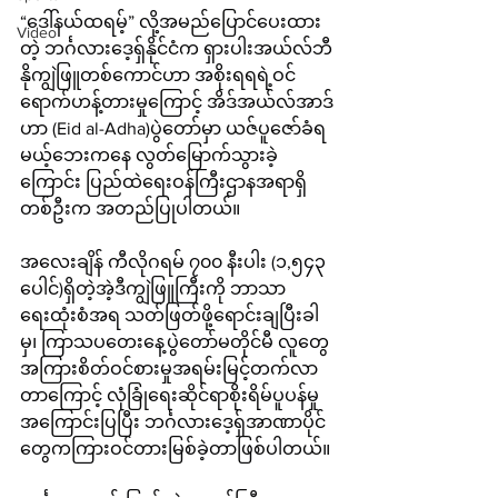
“ဒေါ်နယ်ထရမ့်” လို့အမည်ပြောင်ပေးထား
Video
တဲ့ ဘင်္ဂလားဒေ့ရှ်နိုင်ငံက ရှားပါးအယ်လ်ဘီ
နိုကျွဲဖြူတစ်ကောင်ဟာ အစိုးရရရဲ့ဝင်
ရောက်ဟန့်တားမှုကြောင့် အိဒ်အယ်လ်အာဒ်
ဟာ (Eid al-Adha)ပွဲတော်မှာ ယဇ်ပူဇော်ခံရ
မယ့်ဘေးကနေ လွတ်မြောက်သွားခဲ့
ကြောင်း ပြည်ထဲရေးဝန်ကြီးဌာနအရာရှိ
တစ်ဦးက အတည်ပြုပါတယ်။
အလေးချိန် ကီလိုဂရမ် ၇၀၀ နီးပါး (၁,၅၄၃ 
ပေါင်)ရှိတဲ့အဲ့ဒီကျွဲဖြူကြီးကို ဘာသာ
ရေးထုံးစံအရ သတ်ဖြတ်ဖို့ရောင်းချပြီးခါ
မှ၊ ကြာသပတေးနေ့ပွဲတော်မတိုင်မီ လူတွေ
အကြားစိတ်ဝင်စားမှုအရမ်းမြင့်တက်လာ
တာကြောင့် လုံခြုံရေးဆိုင်ရာစိုးရိမ်ပူပန်မှု
အကြောင်းပြပြီး ဘင်္ဂလားဒေ့ရှ်အာဏာပိုင်
တွေကကြားဝင်တားမြစ်ခဲ့တာဖြစ်ပါတယ်။