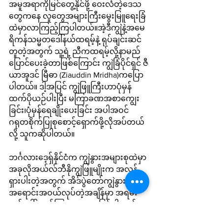
အမူအရာကိုမြင်တွေ့နိုင်ဖို့ ဝေးလံတဲ့ဒေသ
တွေကနေ လူတွေအများကြီးမွေးမြူရေးခြံ
ထဲမှာလာကြည့်ကြပါတယ်။အဲ့ဒီကျွဲနဲ့အမေ
ရိကန်သမ္မတဒေါ်နယ်ထရမ့်နဲ့ ရုပ်ချင်းဆင်
တူတဲ့အတွက် သူ့ရဲ့ ညီကထရမ့်လို့နာမည်
ပြောင်ပေးခဲ့တာဖြစ်ကြောင်း ကျွဲခြံပိုင်ရှင် ဇီ
ယာအူဒင် မြီဓာ (Ziauddin Mridha)ကပြော
ပါတယ်။ ဒါ့အပြင် ကျွဲဖြူကြီးဟာပုံမှန်
ထက်ပိုယဉ်ပါးပြီး မကြာခဏအစာကျွေး
ခြင်း၊ပုံမှန်ရေချိုးပေးခြင်း အပါအဝင် 
ဂရုတစိုက်ပြုစုစောင့်ရှောက်ဖို့လိုအပ်တယ်
လို့ သူကဆိုပါတယ်။
ဘင်္ဂလားဒေ့ရှ်နိုင်ငံက ကျွဲနွားအများစုထဲမှာ 
အခုလိုအယ်လ်ဘီနိုကျွဲဖြူမျိုးက အလွန်
ရှားပါးတဲ့အတွက် အိဒ်ပွဲတော်ကျွဲနွား
အရောင်းအဝယ်လုပ်တဲ့အချိန်မှာ အရမ်း
ထင်ပေါ်ကျော်ကြားသွားတာဖြစ်ပါတယ်။ 
ဒါပေမယ့်သူ့အသက်ကို တကယ်ကင်