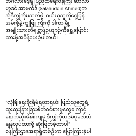
ဘင်္ဂလားဒေ့ရှ် ပြည်ထဲရေးဝန်ကြီး ဆာလာ
ဟူဒင် အာမက်ဒ် (Salahuddin Ahmed)က 
အဲ့ဒီကျွဲကိုမသတ်ဖို့၊ ဝယ်ယူသူကိုငွေပြန်
အမ်းဖို့နဲ့ ကျွဲဖြူကြီးကို ဒါကာမြို့ 
အမျိုးသားတိရစ္ဆာန်ဥယျာဉ်ကိုရွှေ့ပြောင်း
ထားဖို့အမိန့်ပေးခဲ့ပါတယ်။
“လုံခြုံရေးစိုးရိမ်ရတာရယ်၊ ပြည်သူတွေရဲ့
ထူးထူးခြားခြားစိတ်ဝင်စားမှုတွေကြောင့် 
နောက်ဆုံးမိနစ်ကျမှ ဒီကျွဲကိုယဇ်မပူဇော်ဘဲ
ချန်လှပ်ထားဖို့ ဆုံးဖြတ်ခဲ့တာပါ” 
ဝန်ကြီးဌာနအရာရှိတစ်ဦးက ပြောကြားခဲ့ပါ