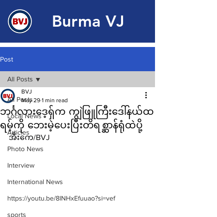
Burma VJ
Post
All Posts
BVJ
All Posts
May 29
1 min read
ဘင်္ဂလားဒေ့ရှ်က ကျွဲဖြူကြီးဒေါ်နယ်ထ
Local News
ရမ့်ကို ဘေးမဲ့ပေးပြီးတိရစ္ဆာန်ရုံထဲပို့
Articles
အီးကေ/BVJ
Photo News
Interview
International News
https://youtu.be/8lNHxEfuuao?si=vef
sports