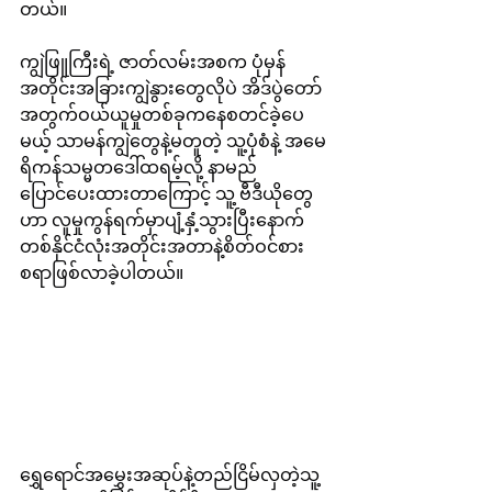
တယ်။
ကျွဲဖြူကြီးရဲ့ ဇာတ်လမ်းအစက ပုံမှန်
အတိုင်းအခြားကျွဲနွားတွေလိုပဲ အိဒ်ပွဲတော်
အတွက်ဝယ်ယူမှုတစ်ခုကနေစတင်ခဲ့ပေ
မယ့် သာမန်ကျွဲတွေနဲ့မတူတဲ့ သူ့ပုံစံနဲ့ အမေ
ရိကန်သမ္မတဒေါ်ထရမ့်လို့ နာမည်
ပြောင်‌ပေးထားတာကြောင့် သူ့ ဗီဒီယိုတွေ
ဟာ လူမှုကွန်ရက်မှာပျံ့နှံ့သွားပြီးနောက် 
တစ်နိုင်ငံလုံးအတိုင်းအတာနဲ့စိတ်ဝင်စား
စရာဖြစ်လာခဲ့ပါတယ်။
ရွှေရောင်အမွှေးအဆုပ်နဲ့တည်ငြိမ်လှတဲ့သူ့