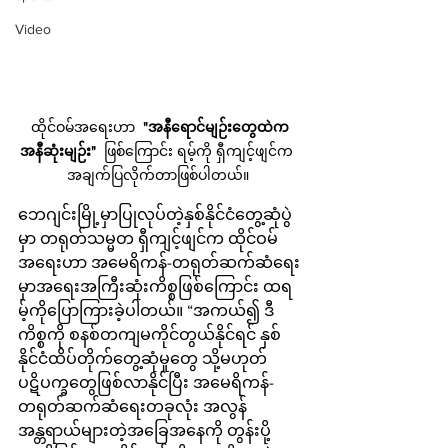
Video
 ထိုင်ဝမ်အရေးဟာ  
"အနီရောင်မျဉ်းတွေထဲက 
အနီဆုံးမျဉ်း" 
 ဖြစ်ကြောင်း ရမ့်ကို ရှီကျင့်ဖျင်က  
အချက်ပြလိုက်တာဖြစ်ပါတယ်။ 
ဘေဂျင်းမြို့မှာပြုလုပ်တဲ့နှစ်နိုင်ငံတွေ့ဆုံပွဲ
မှာ တရုတ်သမ္မတ ရှီကျင့်ဖျင်က ထိုင်ဝမ်
အရေးဟာ အမေရိကန်-တရုတ်ဆက်ဆံရေး
မှာအရေးအကြီးဆုံးကိစ္စဖြစ်ကြောင်း ထရ
မ့်ကိုပြောကြားခဲ့ပါတယ်။ “အကယ်၍ ဒီ
ကိစ္စကို စနစ်တကျမကိုင်တွယ်နိုင်ရင် နှစ်
နိုင်ငံထိပ်တိုက်တွေ့ဆုံမှုတွေ သို့မဟုတ် 
ပဋိပက္ခတွေဖြစ်လာနိုင်ပြီး အမေရိကန်-
တရုတ်ဆက်ဆံရေးတခုလုံး အလွန်
အန္တရာယ်များတဲ့အခြေအနေကို တွန်းပို့