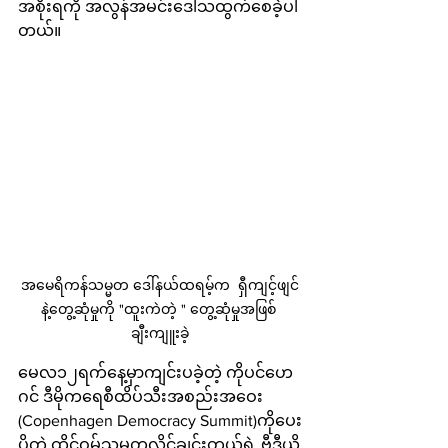
အစိုးရကို အလွန်အမင်းဒေါသထွက်စေခဲ့ပါ
တယ်။
အမေရိကန်သမ္မတ ဒေါ်နယ်ထရမ့်က  ရှီကျင့်ဖျင်
နဲ့တွေ့ဆုံမှုကို "ထူးကဲတဲ့ " တွေ့ဆုံမှုအဖြစ် 
ချီးကျူးခဲ့
မေလ၁၂ရက်နေ့မှာကျင်းပခဲ့တဲ့ ကိုပင်ဟေ
ဂင် ဒီမိုကရေစီထိပ်သီးအစည်းအဝေး 
(Copenhagen Democracy Summit)ကိုပေး
ပို့တဲ့ ထိုင်ဝမ်သမ္မတလိုင်ချင်းတယ်ရဲ့ ဗီဒီယို