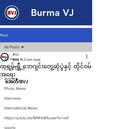
Burma VJ
Post
All Posts
BVJ
All Posts
May 15
3 min read
ထရမ့်-ရှီ ဘေဂျင်းတွေ့ဆုံပွဲနှင့် ထိုင်ဝမ်
Local News
အရေး
Articles
အေတီ/BVJ
Photo News
Interview
International News
https://youtu.be/8lNHxEfuuao?si=vef
sports