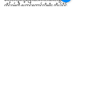
ထိုင်ဝမ်ကို ဟောင်ကောင်လိုမျိုး ကိုယ်ပိုင်
အုပ်ချုပ်ခွင့်မြင့်မားစွာပေးမယ့် "နိုင်ငံတစ်
ခု၊ စနစ်နှစ်ခု" ပုံစံကမ်းလှမ်းထားပေမယ့် 
ထိုင်ဝမ်ရှိ မည်သည့်အဓိက နိုင်ငံရေးပါတီ
ကမှ အဲ့ဒီစနစ်ကိုလက်မခံကြပါဘူး။
ထိုင်ဝမ်ရဲ့ လူထုသဘောထားစစ်တမ်းတွေ
အရ ထိုင်ဝမ်လူမျိုးအများစုဟာ တရုတ်နဲ့
ဆက်ဆံရေးကို လက်ရှိအခြေအနေ (Status 
Quo)ကိုသာထိန်းသိမ်းထားလိုကြောင်း 
ထပ်တလဲလဲပြသခဲ့ကြပြီးပါပြီ။ ဒါ့အပြင် 
၁၉၇၁ ခုနှစ်ကအတည်ပြုခဲ့တဲ့ ကုလသမဂ္ဂ 
ဆုံးဖြတ်ချက် ၂၇၅၈အရ ထိုင်ဝမ်ဟာ
တရုတ်နိုင်ငံရဲ့ အစိတ်အပိုင်းဖြစ်ကြောင်း 
ကမ္ဘာကတရားဝင်အသိအမှတ်ပြုထားပြီး
သားဖြစ်တယ်လို့ တရုတ်ကပြောနေပါ
တယ်။ ထိုဆုံးဖြတ်ချက်ထဲမှာ PRCအစိုးရ
ဟာ တရုတ်ပြည်ရဲ့တခုတည်းသော