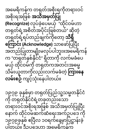
အမေရိကန်က တရုတ်အစိုးရကိုတရားဝင်
အစိုးရအဖြစ် 
အသိအမှတ်ပြု 
(Recognize)
 လုပ်ခဲ့ပေမယ့်  "ထိုင်ဝမ်ဟာ 
တရုတ်ရဲ့အစိတ်အပိုင်းဖြစ်တယ်" ဆိုတဲ့ 
တရုတ်ရဲ့ရပ်တည်ချက်ကိုတော့ 
သိရှိ
ကြောင်း (Acknowledge)
 သာဖော်ပြပြီး 
အတည်ပြုတာမျိုးမလုပ်ပါဘူး။အမေရိကန်
က "တရုတ်နှစ်နိုင်ငံ" ရှိတာကို လက်မခံပေ
မယ့် ထိုင်ဝမ်ကို တရုတ်ကအတင်းအဓမ္မ
သိမ်းယူတာကိုလည်းလက်မခံတဲ့ 
ကြားနေ
လမ်းစဉ်
 ကျင့်သုံးနေပါတယ်။
၁၉၇၉ ခုနှစ်မှာ တရုတ်ပြည်သူ့သမ္မတနိုင်ငံ
ကို တရုတ်နိုင်ငံရဲ့တခုတည်းသော 
တရားဝင်အစိုးရအဖြစ် အသိအမှတ်ပြုပြီး
နောက် ထိုင်ဝမ်ဆက်ဆံရေးအက်ဥပဒေ ကို 
၁၉၇၉ခုနှစ် ဧပြီလ ၁၀ရက်နေ့မှာပြဋ္ဌာန်းခဲ့
ပါတယ်။ ဒီဥပဒေဟာ အမေရိကန်က 