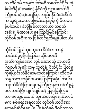
က ထိုင်ဝမ် သမ္မတ အာဖရိကတောင်ပိုင်း အဲ့
စ်ဝါတီနီ (Eswatini) နိုင်ငံကို သွားရောက်ဖို့
ကြိုးပမ်းခဲ့တဲ့အချိန်မှာလည်း နိုင်ငံသုံးနိုင်ငံ
က သူ့ရဲ့လေယာဉ်ဖြတ်သန်းခွင့်ကို ပိတ်ပင်
ခဲ့ပါတယ်။ ဒီလိုဖြစ်လာတာဟာ တရုတ်
အစိုးရဲ့ ဖိအားပေးမှုကြောင့်ဖြစ်ကြောင်း 
ထိုင်ဝမ်အစိုးရက ပြစ်တင်ရှုတ်ချခဲ့ပါတယ်။
ထိုင်ဝမ်ပြည်သူတွေဟာ နိုင်ငံတကာနဲ့ 
ဆက်ဆံခွင့်ရှိကြောင်း၊ ထိုင်ဝမ်ကို 
အထီးကျန်အောင် လုပ်ဆောင်တဲ့ ဘယ်လို
ကြိုးပမ်းမှုမျိုးကမှ သူတို့ရဲ့ စိတ်ပိုင်းဖြတ်မှု
ကိုပြောင်းလဲနိုင်မှာမဟုတ်ကြောင်း ထိုင်ဝမ်
သမ္မတက အခိုင်အမာပြောကြားခဲ့ပါတယ်။ 
တရုတ်နိုင်ငံခြားရေးဝန်ကြီးဌာနက အဲ့ကိစ္စနဲ့
ပတ်သက်ပြီး ချက်ချင်းတုံ့ပြန်ပြောကြား
တာ မတွေ့ရသေးပါဘူ။သံတမန်ရေးမှာတင်
မက စစ်ရေးအရလည်း ထိုင်ဝမ်ဟာဖိအား
တွေရင်ဆိုင်နေရပြီး၊ပြီးခဲ့တဲ့နှစ် ဒီဇင်ဘာလ