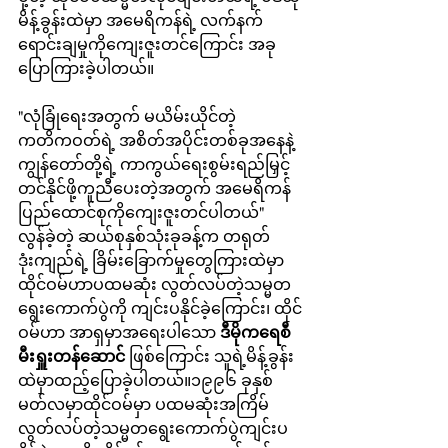
မိန့်ခွန်းထဲမှာ အမေရိကန်ရဲ့ လက်နက်
ရောင်းချမှုကိုကျေးဇူးတင်ကြောင်း အခု
ပြောကြားခဲ့ပါတယ်။
"လုံခြုံရေးအတွက် မယိမ်းယိုင်တဲ့
ကတိကဝတ်ရဲ့ အစိတ်အပိုင်းတစ်ခုအနေနဲ့ 
ကျွန်တော်တို့ရဲ့ ကာကွယ်ရေးစွမ်းရည်မြှင့်
တင်နိုင်ဖို့ကူညီပေးတဲ့အတွက် အမေရိကန်
ပြည်ထောင်စုကိုကျေးဇူးတင်ပါတယ်"
လွန်ခဲ့တဲ့ ဆယ်စုနှစ်သုံးခုခန့်က တရုတ်
ဒုံးကျည်ရဲ့ ခြိမ်းခြောက်မှုတွေကြားထဲမှာ 
ထိုင်ဝမ်ဟာပထမဆုံး လွတ်လပ်တဲ့သမ္မတ
ရွေးကောက်ပွဲကို ကျင်းပနိုင်ခဲ့ကြောင်း၊ ထိုင်
ဝမ်ဟာ အာရှမှာအရေးပါသော 
ဒီမိုကရေစီ 
မီးရှူးတန်ဆောင်
 ဖြစ်ကြောင်း သူရဲ့မိန့်ခွန်း
ထဲမှာထည့်ပြောခဲ့ပါတယ်။၁၉၉၆ ခုနှစ် 
မတ်လမှာထိုင်ဝမ်မှာ ပထမဆုံးအကြိမ် 
လွတ်လပ်တဲ့သမ္မတရွေးကောက်ပွဲကျင်းပ