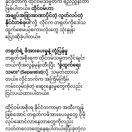
နိုင်ခဲ့တာကို ထိုင်ဝမ်သမ္မတက ရည်ညွှန်းတာ
ဖြစ်ပါတယ်။ 
ထိုင်ဝမ်ဟာ 
အချုပ်အခြာအာဏာပိုင်တဲ့ လွတ်လပ်တဲ့
နိုင်ငံတစ်ခုပါ
"လို့  လိုင်က တရုတ်ကိုဒေါသ
ထွက်စေမယ့်စကားလုံးတွေ သုံးနှုန်း
ပြောဆိုခဲ့ပါတယ်။
တရုတ်ရဲ့ ဖိအားပေးမှုနဲ့ တုံ့ပြန်မှု
တရုတ်အစိုးရက ထိုင်ဝမ်သမ္မတလိုင်ချင်း
တယ်ကိုအလွန်မုန်းတီးပြီး  
"ခွဲထွက်ရေး
သမား" (Separatist)
လို့  သမုတ်ထားပါ
တယ်။ လိုင်ဘက်က အကြိမ်ကြိမ်
ကမ်းလှမ်းခဲ့တဲ့ ဆွေးနွေးမှုတွေကိုလည်း
ငြင်းပယ်ထားပါတယ်။
ထိုင်ဝမ်အစိုးရ နိုင်ငံတကာမှာ အထီးကျန်
ဖြစ်အောင် တရုတ်ကဖိအားပေးမှုတွေ ပိုမို
လုပ်ဆောင်လာနေတာတွေကိုလည်း 
လတ်တလောတွေ့နေရပါတယ်။ပြီးခဲ့တဲ့လ