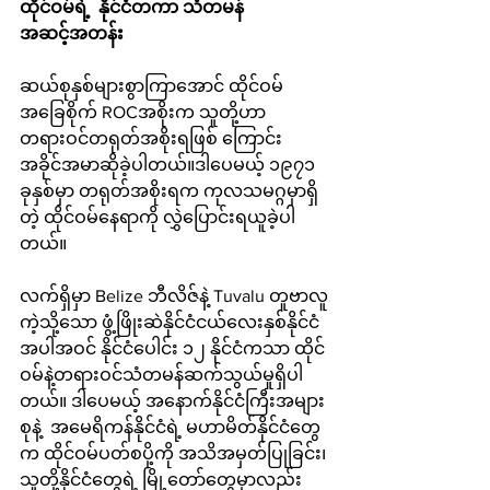
ထိုင်ဝမ်ရဲ့  နိုင်ငံတကာ သံတမန်
အဆင့်အတန်း
ဆယ်စုနှစ်များစွာကြာအောင် ထိုင်ဝမ်
အခြေစိုက် ROCအစိုးက သူတို့ဟာ
တရားဝင်တရုတ်အစိုးရဖြစ် ကြောင်း 
အခိုင်အမာဆိုခဲ့ပါတယ်။ဒါပေမယ့် ၁၉၇၁ 
ခုနှစ်မှာ တရုတ်အစိုးရက ကုလသမဂ္ဂမှာရှိ
တဲ့ ထိုင်ဝမ်နေရာကို လွှဲပြောင်းရယူခဲ့ပါ
တယ်။
လက်ရှိမှာ Belize ဘီလိဇ်နဲ့ Tuvalu တူဗာလူ
ကဲ့သို့သော ဖွံ့ဖြိုးဆဲနိုင်ငံငယ်လေးနှစ်နိုင်ငံ
အပါအဝင် နိုင်ငံပေါင်း ၁၂ နိုင်ငံကသာ ထိုင်
ဝမ်နဲ့တရားဝင်သံတမန်ဆက်သွယ်မှုရှိပါ
တယ်။ ဒါပေမယ့် အနောက်နိုင်ငံကြီးအများ
စုနဲ့  အမေရိကန်နိုင်ငံရဲ့ မဟာမိတ်နိုင်ငံတွေ
က ထိုင်ဝမ်ပတ်စပို့ကို အသိအမှတ်ပြုခြင်း၊ 
သူတို့နိုင်ငံတွေရဲ့ မြို့တော်တွေမှာလည်း 