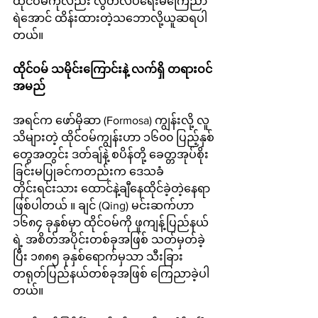
ထိုင်ဝမ်ကိုလည်း လွတ်လပ်ရေးမကြေညာ
ရဲအောင် ထိန်းထားတဲ့သဘောလို့ယူဆရပါ
တယ်။ 
ထိုင်ဝမ် သမိုင်းကြောင်းနဲ့ လက်ရှိ တရားဝင်
အမည်
အရင်က ဖော်မိုဆာ (Formosa) ကျွန်းလို့ လူ
သိများတဲ့ ထိုင်ဝမ်ကျွန်းဟာ ၁၆၀၀ ပြည့်နှစ်
တွေအတွင်း ဒတ်ချ်နဲ့ စပိန်တို့ ခေတ္တအုပ်စိုး
ခြင်းမပြုခင်ကတည်းက ဒေသခံ
တိုင်းရင်းသား ထောင်နဲ့ချီနေထိုင်ခဲ့တဲ့နေရာ
ဖြစ်ပါတယ် ။ ချင် (Qing) မင်းဆက်ဟာ 
၁၆၈၄ ခုနှစ်မှာ ထိုင်ဝမ်ကို ဖူကျန့်ပြည်နယ်
ရဲ့ အစိတ်အပိုင်းတစ်ခုအဖြစ် သတ်မှတ်ခဲ့
ပြီး ၁၈၈၅ ခုနှစ်ရောက်မှသာ သီးခြား
တရုတ်ပြည်နယ်တစ်ခုအဖြစ် ကြေညာခဲ့ပါ
တယ်။