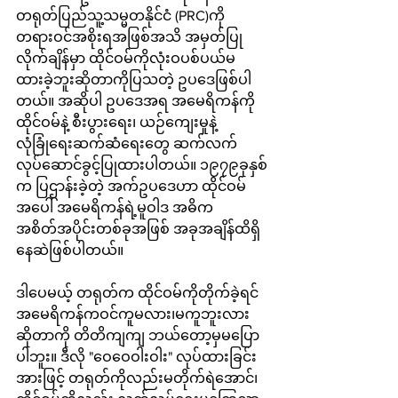
တရုတ်ပြည်သူ့သမ္မတနိုင်ငံ (PRC)ကို 
တရားဝင်အစိုးရအဖြစ်အသိ အမှတ်ပြု
လိုက်ချိန်မှာ ထိုင်ဝမ်ကိုလုံးဝပစ်ပယ်မ
ထားခဲ့ဘူးဆိုတာကိုပြသတဲ့ ဥပဒေဖြစ်ပါ
တယ်။ အဆိုပါ ဥပဒေအရ အမေရိကန်ကို 
ထိုင်ဝမ်နဲ့ စီးပွားရေး၊ ယဉ်ကျေးမှုနဲ့ 
လုံခြုံရေးဆက်ဆံရေးတွေ ဆက်လက်
လုပ်ဆောင်ခွင့်ပြုထားပါတယ်။ ၁၉၇၉ခုနှစ်
က ပြဌာန်းခဲ့တဲ့ အက်ဥပဒေဟာ ထိုင်ဝမ်
အပေါ် အမေရိကန်ရဲ့မူဝါဒ အဓိက
အစိတ်အပိုင်းတစ်ခုအဖြစ် အခုအချိန်ထိရှိ
နေဆဲဖြစ်ပါတယ်။
ဒါပေမယ့် တရုတ်က ထိုင်ဝမ်ကိုတိုက်ခဲ့ရင် 
အမေရိကန်ကဝင်ကူမလား၊မကူဘူးလား 
ဆိုတာကို တိတိကျကျ ဘယ်တော့မှမပြော
ပါဘူး။ ဒီလို "ဝေဝေဝါးဝါး" လုပ်ထားခြင်း
အားဖြင့် တရုတ်ကိုလည်းမတိုက်ရဲအောင်၊ 