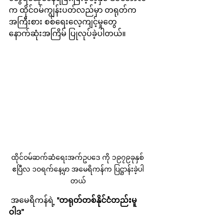
က ထိုင်ဝမ်ကျွန်းပတ်လည်မှာ တရုတ်က
အကြီးစား စစ်ရေးလေ့ကျင့်မှုတွေ 
နောက်ဆုံးအကြိမ် ပြုလုပ်ခဲ့ပါတယ်။
ထိုင်ဝမ်ဆက်ဆံရေးအက်ဥပဒေ ကို ၁၉၇၉ခုနှစ် 
ဧပြီလ ၁၀ရက်နေ့မှာ အမေရိကန်က ပြဋ္ဌာန်းခဲ့ပါ
တယ်
 အမေရိကန်ရဲ့ 
"တရုတ်တစ်နိုင်ငံတည်းမူ
ဝါဒ”