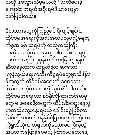
သလိုဖြစ်သွားလိမ့်မယ်လို့ " သတိပေးခဲ့
ကြောင်း တရုတ်အစိုးရမီဒီယာတွေမှာ
ဖော်ပြပါတယ်။
ဒီစာသားတွေကိုကြည့်ရင် ရှီကျင့်ဖျင်က 
ထိုင်ဝမ်အရေးကိုအလဲအထပ်လုပ်လို့မရတဲ့
ကိစ္စအဖြစ် ထရမ့်ကို တည့်တည့်ကြီး 
သတိပေးလိုက်တာတွေ့ရပါတယ်။ ထရမ့်
ဘက်ကလည်း ပုံမှန်ထက်ထူးခြားစွာနှုတ်
ဆိတ်နေတာက တရုတ်နဲ့တခြားသော 
(ကုန်သွယ်ရေးကဲ့သို့) ကိစ္စရပ်တွေမှာညှိနှိုင်း
ဖို့အတွက် ထိုင်ဝမ်အရေးကို ခဏဘေး
ဖယ်ထားတဲ့သဘောလို့ ယူဆနိုင်ပါတယ်။
ထိုင်ဝမ်အရေးဟာ နှစ်နိုင်ငံကြားတင်းမာမှု
တွေ မဖြစ်စေဖို့အတွက် ထိပ်သီးဆွေးနွေးပွဲ
မှာထည့်ဆွေးနွေးရမယ့် ခေါင်းစဥ်ဖြစ်လာ
လိမ့်လို့ အမေရိကန်နိုင်ငံခြားရေးဝန်ကြီး မာ
ကိုရူဘီယိုက တရုတ်ကိုမသွားခင် ပြီးခဲ့တဲ့
အပတ်ကပြောခဲ့ပေမယ့် ကြာသပတေးနေ့