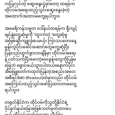
ကပြုလုပ်တဲ့ ဆွေးနွေးပွဲမှာတော့ ထရမ့်က 
ထိုင်ဝမ်အရေးထည့်သွင်းဆွေးနွေးခဲ့တဲ့ 
အထောက်အထားမတွေ့ရပါဘူး။  
အမေရိကန်သမ္မတ ဒေါ်နယ်ထရမ့်က ရှီကျင့်
ဖျင်နဲ့တွေ့ဆုံမှုကို "ထူးကဲတဲ့ "တွေ့ဆုံမှု
အဖြစ်ချီးကျူးခဲ့ပေမယ့်၊ ကြာသပတေးနေ့ 
မွန်းလွဲပိုင်းခေါင်းဆောင်တွေတွေ့ဆုံပြီး
ပြန်လည်ထွက်ခွာလာချိန်မှာ ထိုင်ဝမ်အရေး
နဲ့ ပတ်သက်ပြီးမေးတဲ့မေးခွန်းတွေကိုပြန်မ
ဖြေဘဲ ရှောင်ဖယ်သွားပါတယ်။နောက်ပိုင်း 
အိမ်ဖြူတော်ကထုတ်ပြန်တဲ့အစည်းအဝေး 
အစီရင်ခံစာ (Readout)ထဲမှာလည်း ထိုင်ဝမ်
အကြောင်းထည့်သွင်းဖော်ပြထားတာမတွေ့
ရပါဘူး။
တရုတ်နိုင်ငံက ထိုင်ဝမ်ကိုသူတို့နိုင်ငံရဲ့
ပိုင်နက်နယ်မြေအဖြစ်သတ်မှတ်ထားပေ
မယ့် ထိုင်ဝမ်ဘက်ကတော့ သီးခြား