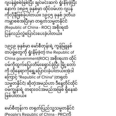
ဂျပန်နဲ့စစ်ဖြစ်ပြီး ချင်မင်းဆက် ရှုံးနိမ့်ခဲ့ပြီး
နောက် ၁၈၉၅ ခုနှစ်မှာ ထိုင်ဝမ်ဟာ ဂျပန်
ကိုလိုနီဖြစ်ခဲ့ပါတယ်။ ၁၉၄၅ ခုနှစ် ဒုတိယ
ကမ္ဘာစစ်အပြီးမှာ တရုတ်သမ္မတနိုင်ငံ 
(Republic of China - ROC) အစိုးရထံ 
ပြန်လည်လွှဲပြောင်းပေးခဲ့ပါတယ်။
၁၉၄၉ ခုနှစ်မှာ မော်စီတုန်းရဲ့ ကွန်မြူနစ်
တပ်ဖွဲ့တွေကို ရှုံးနိမ့်ခဲ့တဲ့ the Republic of 
China government(ROC) အစိုးရဟာ ထိုင်
ဝမ်ကိုထွက်ပြေးတိမ်းရှောင်ခဲ့ပြီး မြို့တော်
ကို ထိုနေရာကိုရွှေ့ပြောင်းခဲ့ပါတယ်။အဲ့ဒါ
ကြောင့် "Republic of China" (တရုတ်
သမ္မတနိုင်ငံ) ဆိုတဲ့အမည်ဟာ ဒီနေ့တိုင်ထိုင်
ဝမ်ကျွန်းရဲ့ တရားဝင်အမည်အဖြစ် ရှိနေဆဲ
ဖြစ်ပါတယ်။
မော်စီတုန်းက တရုတ်ပြည်သူ့သမ္မတနိုင်ငံ 
(People's Republic of China - PRC)ကို