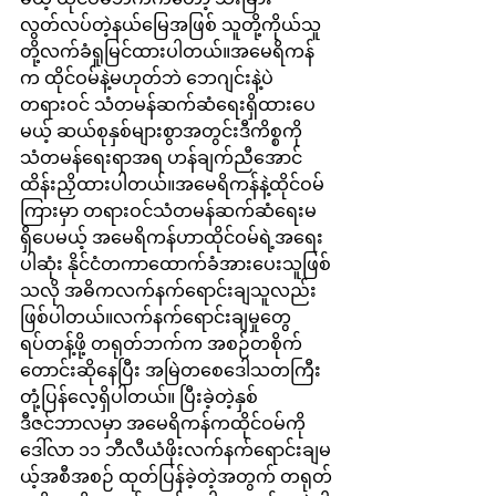
လွတ်လပ်တဲ့နယ်မြေအဖြစ် သူတို့ကိုယ်သူ
တို့လက်ခံရှုမြင်ထားပါတယ်။အမေရိကန်
က ထိုင်ဝမ်နဲ့မဟုတ်ဘဲ ဘေဂျင်းနဲ့ပဲ
တရားဝင် သံတမန်ဆက်ဆံရေးရှိထားပေ
မယ့် ဆယ်စုနှစ်များစွာအတွင်းဒီကိစ္စကို 
သံတမန်ရေးရာအရ ဟန်ချက်ညီအောင်
ထိန်းညှိထားပါတယ်။အမေရိကန်နဲ့ထိုင်ဝမ်
ကြားမှာ တရားဝင်သံတမန်ဆက်ဆံရေးမ
ရှိ‌‌ပေမယ့် အမေရိကန်ဟာထိုင်ဝမ်ရဲ့အရေး
ပါဆုံး နိုင်ငံတကာထောက်ခံအားပေးသူဖြစ်
သလို အဓိကလက်နက်ရောင်းချသူလည်း
ဖြစ်ပါတယ်။လက်နက်ရောင်းချမှုတွေ
ရပ်တန့်ဖို့ တရုတ်ဘက်က အစဉ်တစိုက်
တောင်းဆိုနေပြီး အမြဲတစေဒေါသတကြီး
တုံ့ပြန်လေ့ရှိပါတယ်။ ပြီးခဲ့တဲ့နှစ် 
ဒီဇင်ဘာလမှာ အမေရိကန်ကထိုင်ဝမ်ကို 
ဒေါ်လာ ၁၁ ဘီလီယံဖိုးလက်နက်ရောင်းချမ
ယ့်အစီအစဉ် ထုတ်ပြန်ခဲ့တဲ့အတွက် တရုတ်