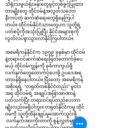
သံရုံးသဖွယ်ရုံးခန်းတွေဖွင့်လှစ်ခွင့်ပြုထား
တာမျိုးတွေ ထိုင်ဝမ်နဲ့အလွတ်သဘော
နီးကပ်တဲ့ ဆက်ဆံရေးတွေရှိနေကြပါ
တယ်။ ထိုင်ဝမ်နိုင်ငံသားတွေဟာ သူတို့ရဲ့
ပတ်စပို့ကိုအသုံးပြုပြီး နိုင်ငံအများစုကို
လွတ်လပ်စွာသွားလာနိုင်ကြပါတယ်။
အမေရိကန်နိုင်ငံက ၁၉၇၉ ခုနှစ်မှာ ထိုင်ဝမ်
နဲ့တရားဝင်ဆက်ဆံရေးဖြတ်တောက်ခဲ့ပေ
မယ့် ထိုင်ဝမ်ကျွန်းကို ခုခံကာကွယ်ဖို့ 
လက်နက်တွေထောက်ပံ့ပေးဖို့ ဥပဒေအရ
တာဝန်ရှိနေပါတယ်။ ပြီးတော့ အမေရိကန်
အစိုးရရဲ့  "တရုတ်တစ်နိုင်ငံတည်း" မူဝါဒ
အရ ထိုင်ဝမ်ရဲ့ အချုပ်အခြာအာဏာနဲ့
ပတ်သက်ပြီး တရားဝင်ရပ်တည်ပေးတာ
မျိုးလည်းမရှိပါဘူး။ တရုတ်နိုင်ငံကမူ ထိုင်
ဝမ်ကို သူတို့ထိန်းချုပ်မှုအောက်သွင်းဖို့ 
 လက်နက်အားကိုးတာကို စွန့်လွှတ်မှာ
မဟုတ်ဘူးလို့ပြောထားပါတယ်။တရုတ်က