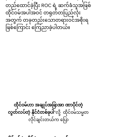
တည်ထောင်ခဲ့ပြီး ROC ရဲ့ ဆက်ခံသူအဖြစ် 
ထိုင်ဝမ်အပါအဝင် တရုတ်တပြည်လုံး
အတွက် တခုတည်းသောတရားဝင်အစိုးရ
ဖြစ်ကြောင်း ကြေညာခဲ့ပါတယ်။
ထိုင်ဝမ်ဟာ အချုပ်အခြာအာ ဏာပိုင်တဲ့ 
လွတ်လပ်တဲ့ နိုင်ငံတစ်ခုပါ
"လို့  ထိုင်ဝမ်သမ္မတ 
လိုင်ချင်းတယ်က ပြော 