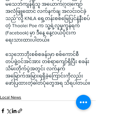
မသေဘဲကျန်ရှိသူ အယောက်(၇၀)ကျော် 
အလံဖြူထောင် လက်နက်ချ အလင်းဝင်ခဲ့
သည်”လို့ KNLA ရှေ့တန်းစစ်မြေပြင်နဲ့နီးစပ်
တဲ့ Thoolei Poe က သူ့ရဲ့လူမှုကွန်ရက် 
(Facebook) မှာ ဒီနေ့ နေ့လယ်ပိုင်းက 
ရေးသားထားပါတယ်။
သေ့ဘောဘိုးစစ်စခန်းမှာ စစ်ကောင်စီ
တပ်ဖွဲ့ဝင်အင်အား တစ်ရာကျော်ရှိပြီး စခန်း
သိမ်းတိုက်ပွဲအတွင်း လက်နက်
အမြောက်အမြားရရှိခဲ့ကြောင်းကိုလည်း 
ဖော်ပြထားတဲ့ဓါတ်ပုံတွေအရ သိရပါတယ်။
Local News
See All
Recent Posts