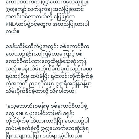
ကောင်စီဘက်က (၃၄)ယောက်သေဆုံးပြီး 
(၇၀)ကျော် လက်နက်ချ အလံဖြုထောင်
အလင်းဝင်လာတယ်လို့ မြေပြင်က 
KNLAတပ်ဖွဲ့ဝင်တွေက အတည်ပြုထားပါ
တယ်။
စခန်းသိမ်းတိုက်ပွဲအတွင်း စစ်ကောင်စီက 
လေယာဉ်နဲ့ဗုံးလာကြဲခဲ့တာကြောင့် စစ်
ကောင်စီတပ်သားတွေထိမှန်သေဆုံးကုန်
သလို စခန်းသိမ်းတိုက်ခိုက်မှုကိုလည်းခဏ
ရပ်နားပြီးမှ ထပ်မံပြီး ရှင်းလင်းတိုက်ခိုက်ခဲ့
တဲ့အတွက် ညနေပိုင်းမှာ ၇နာရီအချိန်ခန့်မှာ
သိမ်းပိုက်နိုင်ခဲ့တာလို့ သိရပါတယ်။
“သေ့ဘောဘိုးစခန်းမှ စစ်ကောင်စီတပ်ဖွဲ့
တွေ KNLA ပူးပေါင်းတပ်၏ ဒရုန်း
တိုက်ခိုက်မူ ထိထားတာရှိပြီး လေယာဥ်ပါ 
ထပ်ပစ်ခတ်ခဲ့လို့ (၃၄)ယောက်သေဆုံးခဲ့ရ
ပြီး အများအပြား ဒဏ်ရာရခဲ့ပါသည်။