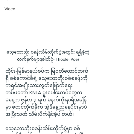
Video
သေ့ဘောဘိုး စခန်းသိမ်းတိုက်ပွဲအတွင်း ရရှိခဲ့တဲ့
လက်နက်များ(ဓါတ်ပုံ- Thoolei Poe)
ထိုင်း-မြန်မာနယ်စပ်က မြဝတီတောင်ဘက်
ရှိ စစ်ကောင်စီရဲ့ သေ့ဘောဘိုးစစ်စခန်းကို 
ကရင်အမျိုးသားလွတ်မြောက်ရေး 
တပ်မတော်-KNLA ပူးပေါင်းတပ်တွေက 
မနေ့က ဇွန်လ ၃ ရက် မနက်ကိုးနာရီအချိန်
မှာ စတင်တိုက်ခိုက် အဲ့ဒီနေ့ ညနေပိုင်းမှာပဲ 
အပြီးသတ် သိမ်းပိုက်နိုင်ခဲ့ပါတယ်။
သေ့ဘောဘိုးစခန်းသိမ်းတိုက်ပွဲမှာ စစ်