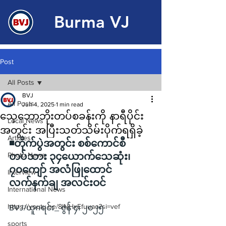
Burma VJ
Post
All Posts
BVJ
All Posts
Jun 4, 2025
1 min read
သေ့ဘောဘိုးတပ်စခန်းကို နာရီပိုင်း
Local News
အတွင်း အပြီးသတ်သိမ်းပိုက်ရရှိခဲ့
Articles
◾တိုက်ပွဲအတွင်း စစ်ကောင်စီ
Photo News
တပ်သား ၃၄ယောက်သေဆုံး၊ 
၇၀ကျော် အလံဖြုထောင်
Interview
လက်နက်ချ အလင်းဝင်
International News
https://youtu.be/8lNHxEfuuao?si=vef
BVJ/ယူဂရင်း_ ဇွန် ၄၊ ၂၀၂၅
sports