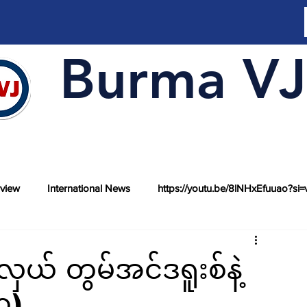
Burma VJ
rview
International News
https://youtu.be/8lNHxEfuuao?si=
ယ် တွမ်အင်ဒရူးစ်နဲ့
၁)