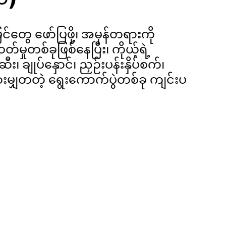
်တွေ ဖော်ပြဖို့၊ အမှန်တရားကို 
ှုတစ်ခုဖြစ်နေပြီး၊ ကိုယ့်ရဲ့ 
၊ ချုပ်နှောင်၊ ညှဉ်းပန်းနှိပ်စက်၊ 
မျှတတဲ့ ရွေးကောက်ပွဲတစ်ခု ကျင်းပ