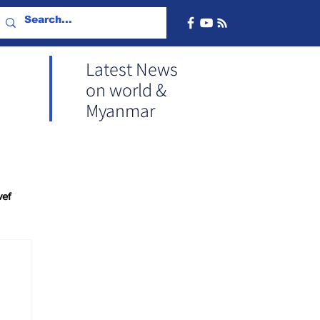
Latest News
on world &
Myanmar
vef