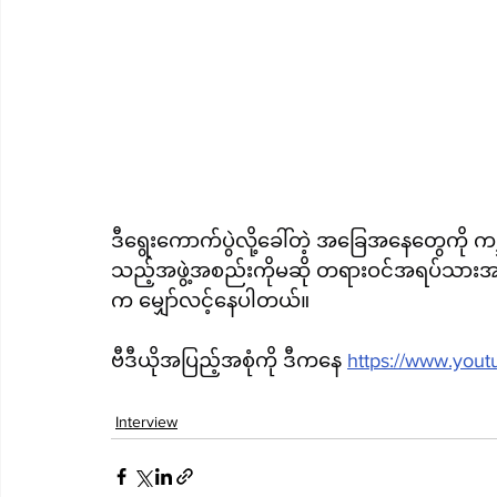
ဒီရွေးကောက်ပွဲလို့ခေါ်တဲ့ အခြေအနေတွေကို က
သည့်အဖွဲ့အစည်းကိုမဆို တရားဝင်အရပ်သားအစိုးရပ
က မျှော်လင့်နေပါတယ်။
ဗီဒီယိုအပြည့်အစုံကို ဒီကနေ 
https://www.you
Interview