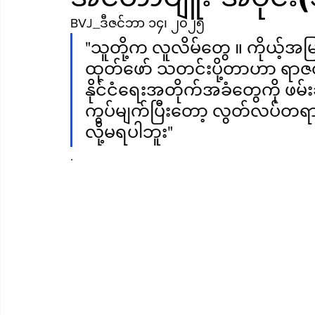
BVJ_ဒီဇင်ဘာ ၁၄၊ ၂၀၂၅
"သူတို့က လူလိမ်တွေ ။ ကိုယ့်အမြင
ထုတ်ဖော် သတင်းပို့တာဟာ ရာဇဝတ်မ
နိုင်ငံရေးအတိုက်အခံတွေကို ဖမ်းဆီး
ကွပ်မျက်ပြီးတော့ လွတ်လပ်တရား
လို့မရပါဘူး"
.