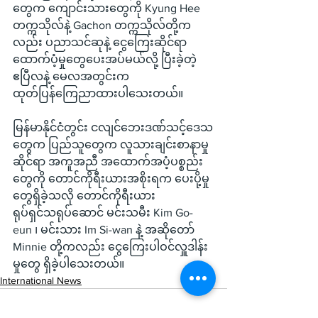
တွေက ကျောင်းသားတွေကို Kyung Hee 
တက္ကသိုလ်နဲ့ Gachon တက္ကသိုလ်တို့က
လည်း ပညာသင်ဆုနဲ့ ငွေကြေးဆိုင်ရာ
ထောက်ပံ့မှုတွေပေးအပ်မယ်လို့ ပြီးခဲ့တဲ့ 
ဧပြီလနဲ့ မေလအတွင်းက 
ထုတ်ပြန်ကြေညာထားပါသေးတယ်။
မြန်မာနိုင်ငံတွင်း ငလျင်ဘေးဒဏ်သင့်ဒေသ
တွေက ပြည်သူတွေက လူသားချင်းစာနာမှု
ဆိုင်ရာ အကူအညီ အထောက်အပံ့ပစ္စည်း
တွေကို တောင်ကိုရီးယားအစိုးရက ပေးပို့မှု
တွေရှိခဲ့သလို တောင်ကိုရီးယား 
ရုပ်ရှင်သရုပ်ဆောင် မင်းသမီး Kim Go-
eun ၊ မင်းသား Im Si-wan နဲ့ အဆိုတော် 
Minnie တို့ကလည်း ငွေကြေးပါဝင်လှူဒါန်း
မှုတွေ ရှိခဲ့ပါသေးတယ်။
International News