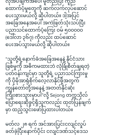
လိုအပ်ချက်အပေါ် မူတည်ပြီး ကူညီ
ထောက်ပံ့မှုတွေကို ဆက်လက်လုပ်ဆောင်
ပေးသွားမယ်လို့ ဆိုပါတယ်။ ဒါ့အပြင် 
အခြေအနေအပေါ် အကဲဖြတ်သုံးသပ်ပြီး 
ပညာသင်ထောက်ပံ့ကြေး ဝမ် ၅၀၀၀၀၀ 
(ဒေါ်လာ ၃၆၇) ကိုလည်း ထပ်ဆောင်
ပေးအပ်သွားမယ်လို့ ဆိုပါတယ်။
“သူတို့ရဲ့နောက်ခံအခြေအနေနဲ့ နိုင်ငံသား
ဖြစ်မှုကို အဓိကမထားဘဲ လုံခြုံစိတ်ချရတဲ့
ပတ်ဝန်းကျင်မှာ သူတို့ရဲ့ ပညာသင်ကြားမှု
ကို ပိုမိုအာရုံစိုက်လေ့လာနိုင်ဖို့အတွက် 
ကျွန်တော်တို့အနေနဲ့ အတတ်နိုင်ဆုံး 
ကြိုးစားသွားမှာပါ”လို့ Sejong တက္ကသိုလ် 
ပြောရေးဆိုခွင့်ရှိသူကလည်း ထုတ်ပြန်ချက်
မှာ ထည့်သွင်းဖော်ပြထားပါတယ်။
မတ်လ ၂၈ ရက် အင်အားပြင်းငလျင်လှုပ်
ခတ်ခဲ့ပြီးနောက်ပိုင်း ငလျင်ဒဏ်သင့်ဒေသ