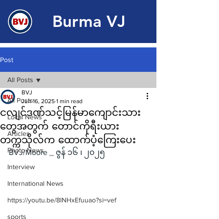
Burma VJ
Post
All Posts
BVJ
All Posts
Jun 16, 2025
1 min read
ငလျင်ဒဏ်သင့်မြန်မာကျောင်းသား
Local News
တွေအတွက် တောင်ကိုရီးယား
Articles
တက္ကသိုလ်က ထောက်ပံ့ကြေးပေး
Photo News
BVJ/Moore _ ဇွန် ၁၆ ၊ ၂၀၂၅
Interview
International News
https://youtu.be/8lNHxEfuuao?si=vef
sports