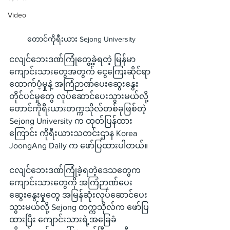
Video
တောင်ကိုရီးယား Sejong University 
ငလျင်ဘေးဒဏ်ကြုံတွေ့ခဲ့ရတဲ့ မြန်မာ
ကျောင်းသားတွေအတွက် ငွေကြေးဆိုင်ရာ
ထောက်ပံ့မှုနဲ့ အကြံဉာဏ်ပေးဆွေးနွေး
တိုင်ပင်မှုတွေ လုပ်ဆောင်ပေးသွားမယ်လို့ 
တောင်ကိုရီးယားတက္ကသိုလ်တစ်ခုဖြစ်တဲ့ 
Sejong University က ထုတ်ပြန်ထား
ကြောင်း ကိုရီးယားသတင်းဌာန Korea 
JoongAng Daily က ဖော်ပြထားပါတယ်။
ငလျင်ဘေးဒဏ်ကြုံခဲ့ရတဲ့ဒေသတွေက 
ကျောင်းသားတွေကို အကြံဉာဏ်ပေး
ဆွေးနွေးမှုတွေ အမြန်ဆုံးလုပ်ဆောင်ပေး
သွားမယ်လို့ Sejong တက္ကသိုလ်က ဖော်ပြ
ထားပြီး ကျောင်းသားရဲ့အခြေခံ