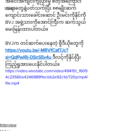
အခင်းအကျင်းကွဲပြားမှု စတဲ့အ​ကြောင်း
အရာ​တွေနဲ့ပတ်သက်ပြီး ၈၈မျိုးဆက်
Video
ကျောင်းသားခေါင်းဆောင် ဦးမင်းကိုနိုင်ကို 
BVJ အဖွဲ့သားကိုအောင်ကြီးက ဆက်သွယ်
မေးမြန်းထားပါတယ်။
BVJက တင်ဆက်ပေးနေတဲ့ ဗွီဒီယိုတွေကို 
https://youtu.be/-MRVfCaf7Jc?
si=QdPwIRj-DSnS5v4u
ဒီလင့်ကိုနှိပ်ပြီး 
ကြည့်ရူအားပေးနိုင်ပါတယ်။
https://video.wixstatic.com/video/494151_f609
4c23560e4246989f1ecbb2e92c1d/720p/mp4/
file.mp4
Interview