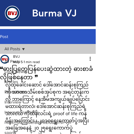
Burma VJ
Post
All Posts
BVJ
All Posts
May 5
1 min read
“ဓားပြတွေပြန်ပေးဆွဲထားတဲ့ ဓားစာခံ
Local News
လိုဖြစ်နေတာ ”
Articles
လူထုခေါင်းဆောင် ဒေါ်အောင်ဆန်းစုကြည်
Photo News
ကို အာဏာသိမ်းစစ်အုပ်စုက အရင်တုန်းက
လို ဘာ​ကြောင့် နေအိမ်အကျယ်ချုပ်‌ပြောင်း
Interview
မထားရဲတာလဲ၊ ဒေါ်အောင်ဆန်းစုကြည်ရဲ့
International News
သားငယ် ကိုထိန်လင်းရဲ့ proof of life ကန်
ပိန်းအ​ကြောင်း ၊ ၂၀၁၀ရွေးကောက်ပွဲအပြီး
https://youtu.be/8lNHxEfuuao?si=vef
အခြေအနေနဲ့ ၂၀၂၅ရွေးကောက်ပွဲ
sports