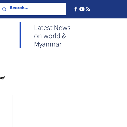
Latest News
on world &
Myanmar
vef