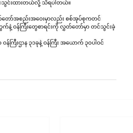
တင်သွင်းထားတယ်လို့ သိရပါတယ်။
လွှတ်တော်အစည်းအဝေးမှာလည်း စစ်အုပ်စုကတင်
နဲ့ ဝန်ကြီးတွေစာရင်းကို လွှတ်တော်မှာ တင်သွင်းခဲ့
ာ ဝန်ကြီးဌာန ၃၁ခုနဲ့ ဝန်ကြီး အယောက် ၃၀ပါဝင်