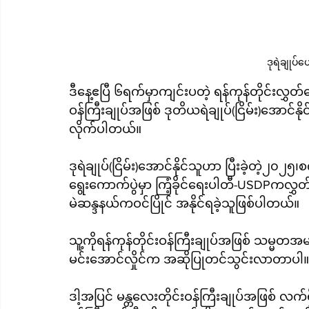
ဒုရဲချုပ်ဟ
ဒီနေ့ဧပြီ ၆ရက်မှာကျင်းပတဲ့ ရန်ကုန်တိုင်းလွှ
ဝန်ကြီးချုပ်အဖြစ် ဒုတိယရဲချုပ်(ငြိမ်း)အောင်
လိုက်ပါတယ်။
ဒုရဲချုပ်(ငြိမ်း)အောင်နိုင်သူဟာ ပြီးခဲ့တဲ့၂
ရွေးကောက်ပွဲမှာ ကြံ့ခိုင်ရေးပါတီ-USDPကလွှတ်
မဲဆန္ဒနယ်ကဝင်ပြိုင် အနိုင်ရခဲ့သူဖြစ်ပါတယ်။
သူ့ကိုရန်ကုန်တိုင်းဝန်ကြီးချုပ်အဖြစ် သမ္မတအ
မင်းအောင်လှိုင်က အဆိုပြုတင်သွင်းလာတာပါ။
ဒါ့အပြင် မန္တလေးတိုင်းဝန်ကြီးချုပ်အဖြစ် လက်