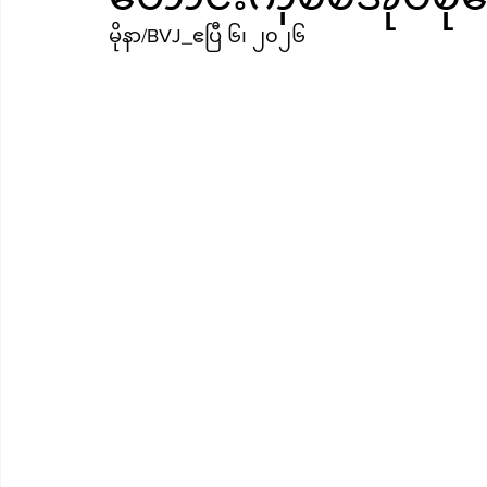
မိုနာ/BVJ_ဧပြီ ၆၊ ၂၀၂၆