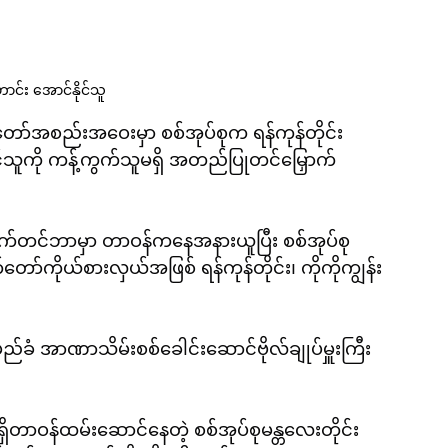
ောင်း အောင်နိုင်သူ
တ်တော်အစည်းအဝေးမှာ စစ်အုပ်စုက ရန်ကုန်တိုင်း
နိုင်သူကို ကန့်ကွက်သူမရှိ အတည်ပြုတင်မြှောက်
၀၂၅၊စက်တင်ဘာမှာ တာဝန်ကနေအနားယူပြီး စစ်အုပ်စု
တော်ကိုယ်စားလှယ်အဖြစ် ရန်ကုန်တိုင်း၊ ကိုကိုကျွန်း
မည်ခံ အာဏာသိမ်းစစ်ခေါင်းဆောင်ဗိုလ်ချုပ်မှူးကြီး
ရှိတာဝန်ထမ်းဆောင်နေတဲ့ စစ်အုပ်စုမန္တလေးတိုင်း