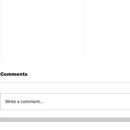
Comments
Write a comment...
မဟာဗျူဟာထိုးစစ်ကိုတက်
နှစ်ဖက်အကျို