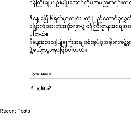
ဝန်ကြီးချုပ် ဦးမျိုးအောင်ကိုပဲအမည်စာရင်း
ဒီနေ့ ဧပြီ ၆ရက်မှာကျင်းပတဲ့ ပြည်ထောင်စု
မြှောက်ထားတဲ့အစိုးရအဖွဲ့ ဝန်ကြီးဌာနအရေအတွက်
ပါတယ်။
ဒီနေ့အတည်ပြုချက်အရ စစ်အုပ်စုအစိုးရအဖွဲ့မှ
ဖွဲ့စည်းသွားမှာဖြစ်ပါတယ်။
Local News
Recent Posts