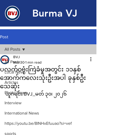
Burma VJ
Post
All Posts
BVJ
All Posts
Mar 30
1 min read
ပလက်ဝဗုံးကြဲခံမှုအတွင်း ၁၁နှစ်
Local News
အောက်ကလေးသုံးဦးအပါ ခုနှစ်ဦး
Articles
သေဆုံး
Photo News
ယူဂရင်း/BVJ_မတ် ၃၀၊ ၂၀၂၆
Interview
International News
https://youtu.be/8lNHxEfuuao?si=vef
sports