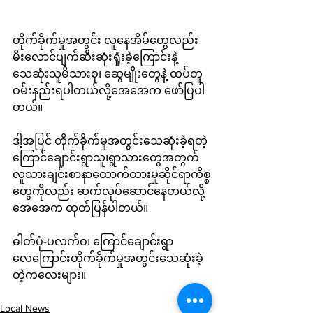
တိုက်ခိုက်မှုအတွင်း လူနေအိမ်တွေလည်း
မီးလောင်ပျက်ဆီးဆုံးရှုံးခဲ့ကြောင်းနဲ့ 
သေဆုံးသူမိသားစု၊ ဆွေမျိုးတွေနဲ့ ထပ်တူ
ဝမ်းနည်းရပါတယ်လို့အေအေက ဖော်ပြပါ
တယ်။
ဒါ့အပြင် တိုက်ခိုက်မှုအတွင်းသေဆုံးခဲ့ရတဲ့ 
ကြောင်ချောင်းရွာသူ၊ရွာသားတွေအတွက် 
လူသားချင်းစာနာထောက်ထားမှုဆိုင်ရာကိစ္စ
တွေကိုလည်း ဆက်လုပ်ဆောင်နေတယ်လို့ 
အေအေက ထုတ်ပြန်ပါတယ်။
ဓါတ်ပုံ-ပလက်ဝ၊ ကြောင်ချောင်းရွာ
လေကြောင်းတိုက်ခိုက်မှုအတွင်းသေဆုံးခဲ့
တဲ့ကလေးများ။
Local News