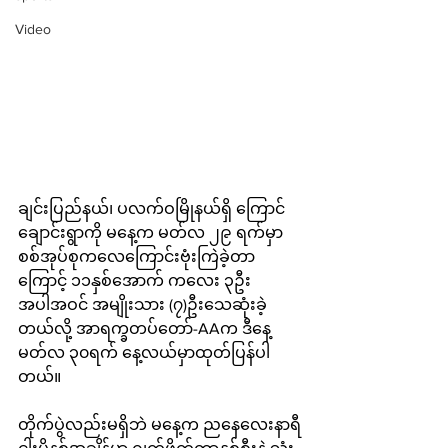
Video
ချင်းပြည်နယ်၊ ပလက်ဝမြိုနယ်ရှိ ကြောင်
ချောင်းရွာကို မနေ့က မတ်လ ၂၉ ရက်မှာ 
စစ်အုပ်စုကလေကြောင်းဗုံးကြဲခဲ့တာ
ကြောင့် ၁၁နှစ်အောက် ကလေး ၃ဦး
အပါအဝင် အမျိုးသား (၇)ဦးသေဆုံးခဲ့
တယ်လို့ အာရက္ခတပ်တော်-AAက ဒီနေ့ 
မတ်လ ၃၀ရက် နေ့လယ်မှာထုတ်ပြန်ပါ
တယ်။
တိုက်ပွဲလည်းမရှိဘဲ မနေ့က ညနေလေးနာရီ