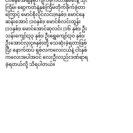
ငါးမိနစ်အချိန်မှာ ဂျက်ဖိုက်တာနှစ်စီးနဲ့ သုံး
ကြိမ်၊ ရော့ကတ်နဲ့နှစ်ကြိမ်တိုက်ခိုက်ခဲ့တာ
ကြောင့် မောင်စိုးပိုင်လင်း(၈နှစ်)၊ မောင်နေ
ဆန်းအောင် (၁၀နှစ်)၊ မောင်စံလင်းထွန်း 
(၁၁နှစ်)၊ မောင်အောင်ဆုလင်း (၁၆ နှစ်)၊ ဦး
သန်းကျော်(၃၃ နှစ်)၊ ဦးရွှေကျော်(၃၀ နှစ်)၊
ဦး‌အောင်လှ(၄၈နှစ်)တို့ သေဆုံးခဲ့ရတာဖြစ်
ပြီး နောက်ထပ် ရှစ်လကလေးငယ်နဲ့ ငါးနှစ်
ကလေးအပါအဝင် လေးဦးလည်းဒဏ်ရာရ
ခဲ့ရတယ်လို့ သိရပါတယ်။