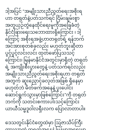
ဒါ့အပြင် “အမျိုးသားညီညွတ်ရေးအစိုးရ
ဟာ တရုတ်နဲ့ပတ်သက်ရင် ငြိမ်းချမ်းစွာ 
အတူယှဉ်တွဲနေထိုင်ရေးမူကိုအခြေခံတဲ့ 
နိုင်ငံခြားရေးသဘောထားရှိကြောင်း ၊ ဒါ့
ကြောင့် အစိုးရအဖွဲ့ဟာတရုတ်ရဲ့ ရန်ဘက်
အင်အားစုတစ်ခုလည်း မဟုတ်ဘူးဆိုတာ 
ပွင့်ပွင့်လင်းလင်း ထုတ်ဖော်ပြသသင့်
ကြောင်း၊ မြန်မာနိုင်ငံအတွင်းမှာရှိတဲ့ တရုတ်
ရဲ့ အကျိုးစီးပွားတွေနဲ့ ပတ်သက်ရင်လည်း 
အမျိုးသားညီညွတ်ရေးအစိုးရဟာ တရုတ်
အတွက် ဆူးညှောင့်ခလုတ်အဖြစ် ရှိနေမှာ
မဟုတ်ဘဲ မိတ်ဖက်အနေနဲ့ ပူးပေါင်း
ဆောင်ရွက်သွားမှာဖြစ်ကြောင်း”ကို တရုတ်
ဘက်ကို သတင်းစကားပါးသင့်ကြောင်း 
ယာယီသမ္မဒူဝါလရှီးလက ပြောလာတာပါ။
ဒေသတွင်းနိုင်ငံတွေထဲမှာ ဩဇာသိပ်ကြီး
ထွားလာတဲ့ တရုတ်အနေနဲ့ မြန်မာ့အရေးမှာ 