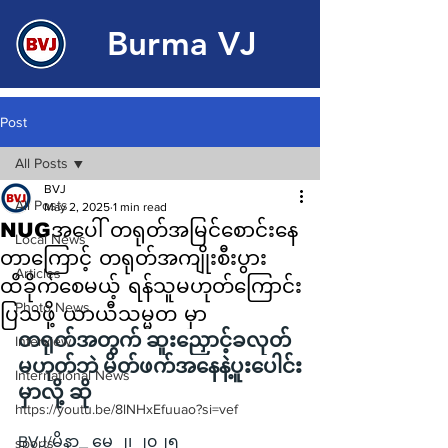
Burma VJ
Post
All Posts
BVJ
All Posts
May 2, 2025
1 min read
NUGအပေါ် တရုတ်အမြင်စောင်းနေ
Local News
တာကြောင့် တရုတ်အကျိုးစီးပွား
Articles
ထိခိုက်စေမယ့် ရန်သူမဟုတ်ကြောင်း
Photo News
ပြသဖို့ ယာယီသမ္မတ မှာ
တရုတ်အတွက် ဆူးညှောင့်ခလုတ်
Interview
မဟုတ်ဘဲ မိတ်ဖက်အနေနဲ့ပူးပေါင်း
International News
မှာလို့ ဆို
https://youtu.be/8lNHxEfuuao?si=vef
BVJ/မိုနာ_ မေ ၂၊ ၂၀၂၅
sports