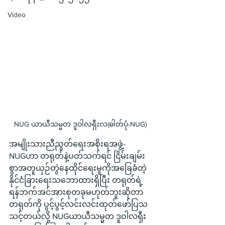
Video
NUG ယာယီသမ္မတ ဒူဝါလရှီးလ(ဓါတ်ပုံ-NUG)
အမျိုးသားညီညွတ်ရေးအစိုးရအဖွဲ့-
NUGဟာ တရုတ်နဲ့ပတ်သက်ရင် ငြိမ်းချမ်း
စွာအတူယှဉ်တွဲနေထိုင်ရေးမူကိုအခြေခံတဲ့ 
နိုင်ငံခြားရေးသဘောထားရှိပြီး တရုတ်ရဲ့ 
ရန်ဘက်အင်အားစုတခုမဟုတ်ဘူးဆိုတာ 
တရုတ်ကို ပွင့်ပွင့်လင်းလင်းထုတ်ဖော်ပြသ
သင့်တယ်လို့ NUGယာယီသမ္မတ ဒူဝါလရှီး