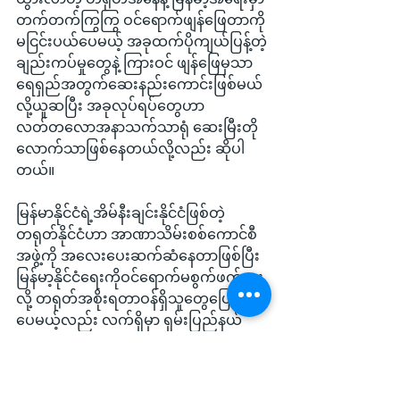
တက်တက်ကြွကြွ ဝင်ရောက်ဖျန်ဖြေတာကို 
မငြင်းပယ်ပေမယ့် အခုထက်ပိုကျယ်ပြန့်တဲ့
ချည်းကပ်မှုတွေနဲ့ ကြားဝင် ဖျန်ဖြေမှသာ 
ရေရှည်အတွက်ဆေးနည်းကောင်းဖြစ်မယ်
လို့ယူဆပြီး အခုလုပ်ရပ်တွေဟာ 
လတ်တလောအနာသက်သာရုံ ဆေးမြီးတို
လောက်သာဖြစ်နေတယ်လို့လည်း ဆိုပါ
တယ်။
မြန်မာနိုင်ငံရဲ့အိမ်နီးချင်းနိုင်ငံဖြစ်တဲ့ 
တရုတ်နိုင်ငံဟာ အာဏာသိမ်းစစ်ကောင်စီ
အဖွဲ့ကို အလေးပေးဆက်ဆံနေတာဖြစ်ပြီး 
မြန်မာ့နိုင်ငံရေးကိုဝင်ရောက်မစွက်ဖက်ဘူး
လို့ တရုတ်အစိုးရတာဝန်ရှိသူတွေပြောထား
ပေမယ့်လည်း လက်ရှိမှာ ရှမ်းပြည်နယ်
မြောက်ပိုင်းက လားရှိုးမြို့ကို စစ်ကောင်စီ
ထံပြန်လည်လွှဲအပ်ရေးကိစ္စမှာ ကိုးကန့်တပ်
ကိုဖိအားပေးမှုတွေရှိနေခဲ့တာပါ။