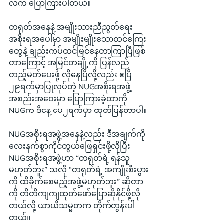
လက ပြောကြားပါတယ်။
တရုတ်အနေနဲ့ အမျိုးသားညီညွတ်ရေး
အစိုးရအပေါ်မှာ အမျိုးမျိုးသောထင်ကြေး
တွေနဲ့ ချည်းကပ်ထင်မြင်နေတာကြာပြီဖြစ်
တာကြောင့် အမြင်တချို့ကို ပြန်လည်
တည့်မတ်ပေးဖို့ လိုနေပြီလို့လည်း ဧပြီ 
၂၉ရက်မှာပြုလုပ်တဲ့ NUGအစိုးရအဖွဲ့
အစည်းအဝေးမှာ ပြောကြားခဲ့တာကို 
NUGက ဒီနေ့ မေ၂ရက်မှာ ထုတ်ပြန်တာပါ။
NUGအစိုးရအဖွဲ့အနေနဲ့လည်း ဒီအချက်ကို
လေးနက်စွာကိုင်တွယ်ဖြေရှင်းဖို့လိုပြီး 
NUGအစိုးရအဖွဲ့ဟာ “တရုတ်ရဲ့ ရန်သူ 
မဟုတ်ဘူး” သလို “တရုတ်ရဲ့ အကျိုးစီးပွား
ကို ထိခိုက်စေမည့်အဖွဲ့မဟုတ်ဘူး” ဆိုတာ
ကို တိတိကျကျထုတ်ဖော်ပြောဆိုနိုင်ဖို့လို
တယ်လို့ ယာယီသမ္မတက တိုက်တွန်းပါ
တယ်။