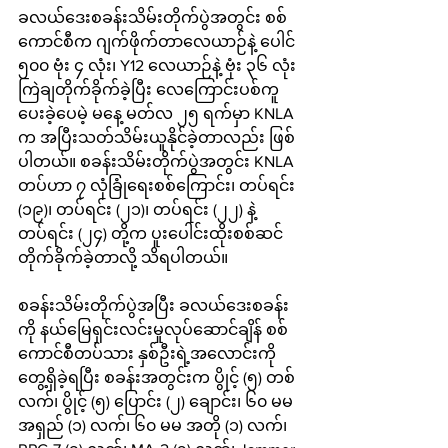
ခလယ်ဒေးစခန်းသိမ်းတိုက်ပွဲအတွင်း စစ်
ကောင်စီက ဂျက်ဖိုက်တာလေယာဉ်နဲ့ ပေါင် 
၅၀၀ ဗုံး ၄ လုံး၊ Y12 လေယာဉ်နဲ့ ဗုံး ၃၆ လုံး 
ကြဲချတိုက်ခိုက်ခဲ့ပြီး လေကြောင်းပစ်ကူ
ပေးခဲ့ပေမဲ့ မနေ့ မတ်လ ၂၅ ရက်မှာ KNLA 
က အပြီးသတ်သိမ်းယူနိုင်ခဲ့တာလည်း ဖြစ်
ပါတယ်။ စခန်းသိမ်းတိုက်ပွဲအတွင်း KNLA 
တပ်ဟာ ၇ လုံခြုံရေးစစ်ကြောင်း၊ တပ်ရင်း 
(၁၉)၊ တပ်ရင်း (၂၁)၊ တပ်ရင်း (၂၂) နဲ့ 
တပ်ရင်း (၂၄) တို့က ပူးပေါင်းထိုးစစ်ဆင်
တိုက်ခိုက်ခဲ့တာလို့ သိရပါတယ်။ 
စခန်းသိမ်းတိုက်ပွဲအပြီး ခလယ်ဒေးစခန်း
ကို နယ်မြေရှင်းလင်းမှုလုပ်ဆောင်ချိန် စစ်
ကောင်စီတပ်သား နှစ်ဦးရဲ့အလောင်းကို 
တွေ့ရှိခဲ့ရပြီး စခန်းအတွင်းက ပွိုင့် (၅) တစ်
လက်၊ ပွိုင့် (၅) ပြောင်း (၂) ချောင်း၊ ၆၀ မမ 
အရှည် (၁) လက်၊ ၆၀ မမ အတို (၁) လက်၊ 