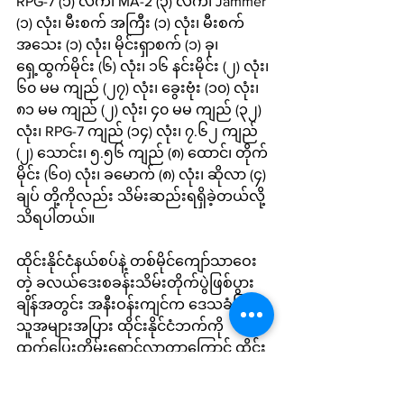
RPG-7 (၁) လက်၊ MA-2 (၃) လက်၊ Jammer 
(၁) လုံး၊ မီးစက် အကြီး (၁) လုံး၊ မီးစက် 
အသေး (၁) လုံး၊ မိုင်းရှာစက် (၁) ခု၊ 
ရှေ့ထွက်မိုင်း (၆) လုံး၊ ၁၆ နင်းမိုင်း (၂) လုံး၊ 
၆၀ မမ ကျည် (၂၇) လုံး၊ ခွေးဗုံး (၁၀) လုံး၊ 
၈၁ မမ ကျည် (၂) လုံး၊ ၄၀ မမ ကျည် (၃၂) 
လုံး၊ RPG-7 ကျည် (၁၄) လုံး၊ ၇.၆၂ ကျည် 
(၂) သောင်း၊ ၅.၅၆ ကျည် (၈) ထောင်၊ တိုက်
မိုင်း (၆၀) လုံး၊ ခမောက် (၈) လုံး၊ ဆိုလာ (၄) 
ချပ် တို့ကိုလည်း သိမ်းဆည်းရရှိခဲ့တယ်လို့ 
သိရပါတယ်။ 
ထိုင်းနိုင်ငံနယ်စပ်နဲ့ တစ်မိုင်ကျော်သာဝေး
တဲ့ ခလယ်ဒေးစခန်းသိမ်းတိုက်ပွဲဖြစ်ပွား
ချိန်အတွင်း အနီးဝန်းကျင်က ဒေသခံပြည်
သူအများအပြား ထိုင်းနိုင်ငံဘက်ကို 
ထွက်ပြေးတိမ်းရှောင်လာတာကြောင့် ထိုင်း
နယ်စပ်တပ်ဖွဲ့ အာဏာပိုင်တွေက လူသား
ချင်းစာနာမှုအကူအညီတွေပေးထားတယ်