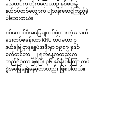
လေတပ်က တိုက်လေယာဉ် နှစ်စင်းနဲ့ 
နယ်စပ်တစ်လျှောက် ပျံသန်းစောင့်ကြည့်ခဲ့
ပါသေးတယ်။ 
စစ်ကောင်စီအခြေချတပ်စွဲထားတဲ့ ခလယ်
ဒေးတပ်စခန်းဟာ KNU တပ်မဟာ ၇ 
နယ်မြေ ဌာနချုပ်အနီးမှာ ၁၉၈၉ ခုနှစ် 
စက်တင်ဘာ ၂၂ ရက်နေ့ကတည်းက 
တည်ရှိခဲ့တာဖြစ်ပြီး ၃၆ နှစ်နီးပါးကြာ တပ်
စွဲအခြေချရှိနေခဲ့တာလည်း ဖြစ်ပါတယ်။ 