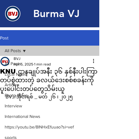
Burma VJ
Post
All Posts
BVJ
All Posts
Apr 5, 2025
1 min read
KNU ဌာနချုပ်အနီး ၃၆ နှစ်နီးပါးကြာ
Local News
တပ်စွဲထားတဲ့ ခလယ်ဒေးစစ်စခန်းကို
Articles
ပူးပေါင်းတပ်တွေသိမ်းယူ
Photo News
BVJ/အိုင်းရစ် _ မတ် ၂၆ ၊ ၂၀၂၅
Interview
International News
https://youtu.be/8lNHxEfuuao?si=vef
sports