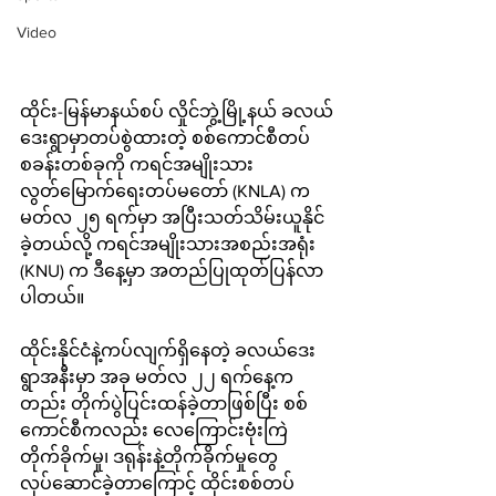
Video
ထိုင်း-မြန်မာနယ်စပ် လှိုင်ဘွဲ့မြို့နယ် ခလယ်
ဒေးရွာမှာတပ်စွဲထားတဲ့ စစ်ကောင်စီတပ်
စခန်းတစ်ခုကို ကရင်အမျိုးသား
လွတ်မြောက်ရေးတပ်မတော် (KNLA) က 
မတ်လ ၂၅ ရက်မှာ အပြီးသတ်သိမ်းယူနိုင်
ခဲ့တယ်လို့ ကရင်အမျိုးသားအစည်းအရုံး 
(KNU) က ဒီနေ့မှာ အတည်ပြုထုတ်ပြန်လာ
ပါတယ်။ 
ထိုင်းနိုင်ငံနဲ့ကပ်လျက်ရှိနေတဲ့ ခလယ်ဒေး
ရွာအနီးမှာ အခု မတ်လ ၂၂ ရက်နေ့က
တည်း တိုက်ပွဲပြင်းထန်ခဲ့တာဖြစ်ပြီး စစ်
ကောင်စီကလည်း လေကြောင်းဗုံးကြဲ
တိုက်ခိုက်မှု၊ ဒရုန်းနဲ့တိုက်ခိုက်မှုတွေ 
လုပ်ဆောင်ခဲ့တာကြောင့် ထိုင်းစစ်တပ် 