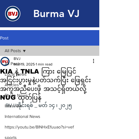
Burma VJ
Post
All Posts
BVJ
All Posts
Mar 19, 2025
1 min read
KIA နဲ့ TNLA ကြား မြေပြင်
Local News
အငြင်းပွားမှုနဲ့ပတ်သက်ပြီး ဖြေရှင်း
Articles
အကူအညီပေးဖို အသင့်ရှိတယ်လို့
Photo News
NUG ထုတ်ပြန်
BVJ/အိုင်းရစ် _ မတ် ၁၄ ၊ ၂၀၂၅
Interview
International News
https://youtu.be/8lNHxEfuuao?si=vef
sports