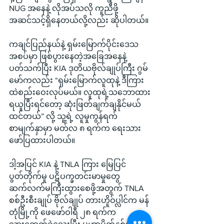
NUG အနေနဲ့ လိုအပ်သလို ကူညီဖို့ 
အဆင်သင့်ရှိနေတယ်လို့လည်း ဆိုပါတယ်။
ကချင်ပြည်နယ်နဲ့ ရှမ်းမြောက်ပိုင်းဒေသ
အစပ်မှာ ဖြစ်ပွားနေတဲ့အခြေအနေနဲ့
ပတ်သက်ပြီး KIA ဒုတိယဗိုလ်ချုပ်ကြီး ဂွမ်
မော်ကလည်း “ရှမ်းမြောက်လူထုနဲ့ ဒီကြား
ထဲစည်းဝေးလုပ်မယ်။ လူထုရဲ့သဘောထား
ရယူပြီးရင်တော့ ဆုံးဖြတ်ချက်ချနိုင်မယ်
ထင်တယ်” လို့ သူ့ရဲ့ လူမှုကွန်ရက်
စာမျက်နှာမှာ မတ်လ ၈ ရက်က ရေးသား
ဖော်ပြထားပါတယ်။
ဒါ့အပြင် KIA နဲ့ TNLA ကြား မြေပြင်
ပွတ်တိုက်မှု ပဋိပက္ခတင်းမာမှုတွေ 
ဆက်လက်မကြီးထွားစေဖို့အတွက် TNLA 
စစ်ဦးစီးချုပ် ဗိုလ်ချုပ် တားဟိူဝ်ပ္လါင်က မန်
တုံမြို့ကို ဖေဖော်ဝါရီ ၂၈ ရက်က 