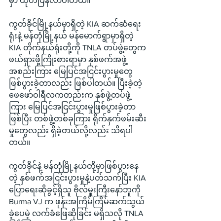
မှာ ထုတ်ပြန်လာပါတယ်။
ကွတ်ခိုင်မြို့နယ်မှာရှိတဲ့ KIA ဆက်ဆံရေး
ရုံးနဲ့ မန်တုံမြို့နယ် မန်မောက်ရွာမှာရှိတဲ့ 
KIA တိုက်နယ်ရုံးတို့ကို TNLA တပ်ဖွဲ့တွေက 
ဖယ်ရှားဖို့ကြိုးစားရာမှာ နှစ်ဖက်အဖွဲ့
အစည်းကြား မြေပြင်အငြင်းပွားမှုတွေ 
ဖြစ်ပွားခဲ့တာလည်း ဖြစ်ပါတယ်။ ပြီးခဲ့တဲ့ 
ဖေဖော်ဝါရီလကတည်းက နှစ်ဖွဲ့တပ်ဖွဲ့
ကြား မြေပြင်အငြင်းပွားမှုဖြစ်ပွားခဲ့တာ
ဖြစ်ပြီး တစ်ဖွဲ့တစ်ခုကြား ရိုက်နှက်ဖမ်းဆီး
မှုတွေလည်း ရှိခဲ့တယ်လို့လည်း သိရပါ
တယ်။
ကွတ်ခိုင်နဲ့ မန်တုံမြို့နယ်တို့မှာဖြစ်ပွားနေ
တဲ့ နှစ်ဖက်အငြင်းပွားမှုနဲ့ပတ်သက်ပြီး KIA 
ပြောရေးဆိုခွင့်ရှိသူ ဗိုလ်မှူးကြီးနော်ဘူကို 
Burma VJ က ဖုန်းအကြိမ်ကြိမ်ဆက်သွယ်
ခဲ့ပေမဲ့ လက်ခံဖြေဆိုခြင်း မရှိသလို TNLA 