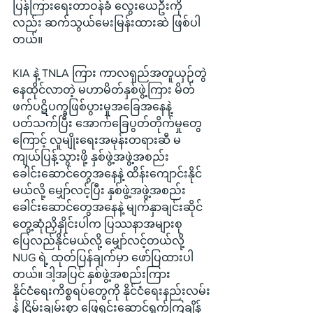
ပြန်ကြားရေးတာဝန်ခံ လွေးယေဦးကို
လည်း ဆက်သွယ်မေးမြန်းထားဆဲ ဖြစ်ပါ
တယ်။
KIA နဲ့ TNLA ကြား ကာလရှည်အတူယှဉ်တွဲ 
နေထိုင်လာတဲ့ မဟာမိတ်နှစ်ဖွဲ့ကြား မိတ်
ဖက်ပဋိပက္ခဖြစ်ပွားမှုအခြေအနေနဲ့
ပတ်သက်ပြီး အောက်ခြေပွတ်တိုက်မှုတွေ
ကြောင့် လူမျိုးရေးအမုန်းတရားဆီ မ
ကျယ်ပြန့်သွားဖို့ နှစ်ဖွဲ့အဖွဲ့အစည်း 
ခေါင်းဆောင်တွေအနေနဲ့ ထိန်းကျောင်းနိုင်
မယ်လို့ မျှော်လင့်ပြီး နှစ်ဖွဲ့အဖွဲ့အစည်း 
ခေါင်းဆောင်တွေအနေနဲ့ မျက်နှာချင်းဆိုင် 
တွေ့ဆုံညှိနှိုင်းပါက ပြဿနာအများစု 
ပြေလည်နိုင်မယ်လို့ မျှော်လင့်တယ်လို့ 
NUG ရဲ့ ထုတ်ပြန်ချက်မှာ ဖော်ပြထားပါ
တယ်။ ဒါ့အပြင် နှစ်ဖွဲ့အစည်းကြား 
နိုင်ငံရေးကိစ္စရပ်တွေကို နိုင်ငံရေးနည်းလမ်း
နဲ့ ငြိမ်းချမ်းစွာ ဖြေရှင်းဆောင်ရွက်ကြချိန် 