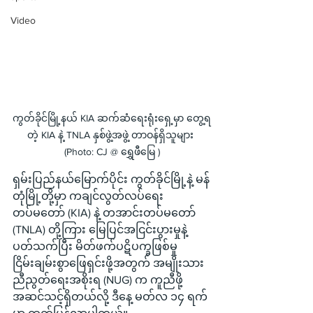
Video
ကွတ်ခိုင်မြို့နယ် KIA ဆက်ဆံရေးရုံးရှေ့မှာ တွေ့ရ
တဲ့ KIA နဲ့ TNLA နှစ်ဖွဲ့အဖွဲ့ တာဝန်ရှိသူများ 
(Photo: CJ @ ရွှေဖီမြေ )
ရှမ်းပြည်နယ်မြောက်ပိုင်း ကွတ်ခိုင်မြို့နဲ့ မန်
တုံမြို့တို့မှာ ကချင်လွတ်လပ်ရေး
တပ်မတော် (KIA) နဲ့ တအာင်းတပ်မတော် 
(TNLA) တို့ကြား မြေပြင်အငြင်းပွားမှုနဲ့
ပတ်သက်ပြီး မိတ်ဖက်ပဋိပက္ခဖြစ်မှု 
ငြိမ်းချမ်းစွာဖြေရှင်းဖို့အတွက် အမျိုးသား
ညီညွတ်ရေးအစိုးရ (NUG) က ကူညီဖို့
အဆင်သင့်ရှိတယ်လို့ ဒီနေ့ မတ်လ ၁၄ ရက်