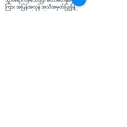
သွားရောက်ခဲ့သေးပြီး မဟာမိတ်နှစ်ဖွဲ့
ကြား အပြန်အလှန် အသိအမှတ်ပြုဖို့နဲ့ 
မဟာမိတ်တည်တံ့ခိုင်မြဲရေးအတွက် နှစ်
ဖက်တပ်တွေ ပူးပေါင်းဆောင်ရွက်ဖို့နဲ့ 
မဟာမိတ်ကတိကဝတ်ကို ရှေးရှုပြီး မြေပြင်
ပဋိပက္ခတွေကို ထိန်းထိန်းသိမ်းသိမ်း 
ဆောင်ရွက်ကြဖို့ကိုလည်း ပြောကြားခဲ့ပါ
သေးတယ်။
Local News
See All
Recent Posts