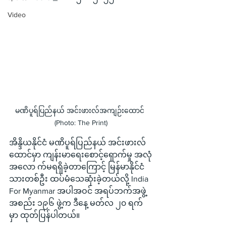
Video
မဏိပူရ်ပြည်နယ် အင်းဖားလ်အကျဉ်းထောင် 
(Photo: The Print)
အိန္ဒိယနိုင်ငံ မဏိပူရ်ပြည်နယ် အင်းဖားလ်
ထောင်မှာ ကျန်းမာရေးစောင့်ရှောက်မှု အလုံ
အလော က်မရရှိခဲ့တာကြောင့် မြန်မာနိုင်ငံ
သားတစ်ဦး ထပ်မံသေဆုံးခဲ့တယ်လို့ India 
For Myanmar အပါအဝင် အရပ်ဘက်အဖွဲ့
အစည်း ၁၉၆ ဖွဲ့က ဒီနေ့ မတ်လ ၂၀ ရက်
မှာ ထုတ်ပြန်ပါတယ်။