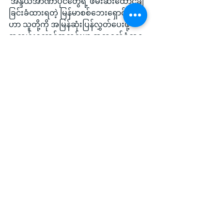
 အိန္ဒိယအာဏာပိုင်တွေရဲ့ ဖမ်းဆီးထောင်ချ
ခြင်းခံထားရတဲ့ မြန်မာစစ်ဘေးရှောင်တွေ
ဟာ သူတို့ကို အမြန်ဆုံးပြန်လွှတ်ပေးဖို့ 
အကျဉ်းထောင်အတွင်းမှာ အစာငတ်ခံဆန္ဒ
ပြမှုတွေလည်းရှိနေသလို လွတ်ရက်စေ့ပေ
မဲ့ မြန်မာနိုင်ငံသားဖြစ်ကြောင်း 
အထောက်အထားမပြနိုင်တာကြောင့် 
အကျဉ်းထောင်တွေအတွင်း အကျဉ်းခံနေရ
သူတွေလည်း ရှိနေပါတယ်။
International News
Local News
See All
Recent Posts