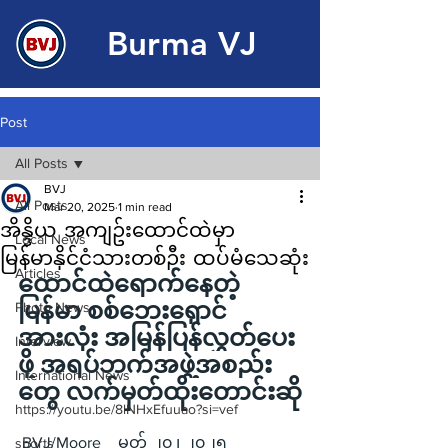
Burma VJ
Post
All Posts
BVJ
All Posts
Mar 20, 2025
1 min read
အိန္ဒိယ အကျဥ်းထောင်ထဲမှာ
Local News
မြန်မာနိုင်ငံသားတစ်ဦး ထပ်မံသေဆုံး
Articles
ထောင်ထဲရောက်နေတဲ့ 
မြန်မာ စစ်ဘေးရှောင်
Photo News
အားလုံး အမြန်ပြန်လွှတ်ပေး
Interview
ဖို့ အရပ်ဘက်အဖွဲ့အစည်း
International News
တွေ လက်မှတ်ထိုးတောင်းဆို
https://youtu.be/8lNHxEfuuao?si=vef
 BVJ/Moore _ မတ် ၂၀ ၊ ၂၀၂၅
sports