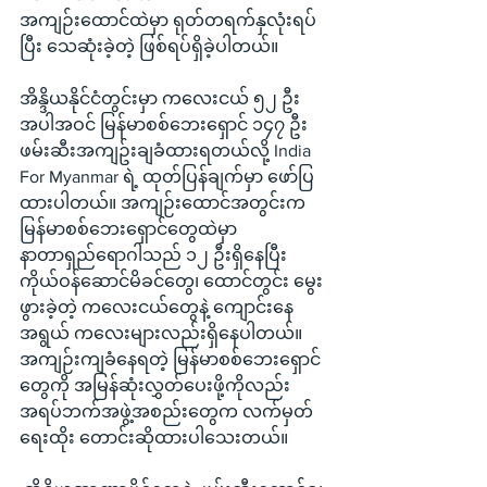
အကျဉ်းထောင်ထဲမှာ ရုတ်တရက်နှလုံးရပ်
ပြီး သေဆုံးခဲ့တဲ့ ဖြစ်ရပ်ရှိခဲ့ပါတယ်။
အိန္ဒိယနိုင်ငံတွင်းမှာ ကလေးငယ် ၅၂ ဦး
အပါအဝင် မြန်မာစစ်ဘေးရှောင် ၁၄၇ ဦး 
ဖမ်းဆီးအကျဥ်းချခံထားရတယ်လို့ India 
For Myanmar ရဲ့ ထုတ်ပြန်ချက်မှာ ဖော်ပြ
ထားပါတယ်။ အကျဉ်းထောင်အတွင်းက 
မြန်မာစစ်ဘေးရှောင်တွေထဲမှာ 
နာတာရှည်ရောဂါသည် ၁၂ ဦးရှိနေပြီး 
ကိုယ်ဝန်ဆောင်မိခင်တွေ၊ ထောင်တွင်း မွေး
ဖွားခဲ့တဲ့ ကလေးငယ်တွေနဲ့ ကျောင်းနေ
အရွယ် ကလေးများလည်းရှိနေပါတယ်။ 
အကျဉ်းကျခံနေရတဲ့ မြန်မာစစ်ဘေးရှောင်
တွေကို အမြန်ဆုံးလွှတ်ပေးဖို့ကိုလည်း 
အရပ်ဘက်အဖွဲ့အစည်းတွေက လက်မှတ်
ရေးထိုး တောင်းဆိုထားပါသေးတယ်။