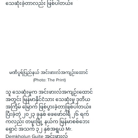
သေဆုံးခဲ့တာလည်း ဖြစ်ပါတယ်။
မဏိပူရ်ပြည်နယ် အင်းဖားလ်အကျဉ်းထောင် 
(Photo: The Print)
သူ သေဆုံးမှုက အင်းဖားလ်အကျဉ်းထောင်
အတွင်း မြန်မာနိုင်ငံသား သေဆုံးမှု ဒုတိယ
အကြိမ် မြောက် ဖြစ်ပွားခဲ့တာဖြစ်ပါတယ်။ 
ပြီးခဲ့တဲ့ ၂၀၂၃ ခုနှစ် ဖေဖော်ဝါရီ ၂၆ ရက်
ကလည်း တမူးမြို့ နယ်က မြန်မာစစ်ဘေး
ရှောင် အသက် ၃၂ နှစ်အရွယ် Mr. 
Demkholun Guite အင်းဖားလ်