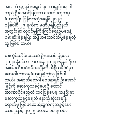
အသက် ၅၇ နှစ်အရွယ် နာတာရှည်ရောဂါ
သည် ဦးအောင်မြင့်ဟာ ဆေးဝါးကုသမှု
ခံယူအပြီး ပြန်လာတဲ့အချိန် ၂၀၂၄ 
ဇန်နဝါရီ ၂၉ ရက်က မဏိပူရ်ပြည်နယ်
အတွင်းမှာ လူဝင်မှုကြီးကြပ်ရေးဥပဒေနဲ့ 
ဖမ်းဆီးခံခဲ့ရပြီး အိန္ဒိယထောင်ထဲပို့ခံခဲ့ရတဲ့
သူ ဖြစ်ပါတယ်။
စစ်ကိုင်းတိုင်းဒေသခံ ဦးအောင်မြင့်ဟာ 
၂၀၂၁ နိုဝင်ဘာလကနေ ၂၀၂၄ ဇန်နဝါရီလ 
အဖမ်းဆီးမခံရမီအချိန်ထိ အိန္ဒိယနိုင်ငံမှာ 
ဆေးဝါးကုသမှုခံယူနေခဲ့တဲ့သူ ဖြစ်ပါ
တယ်။ အဆုတ်ရောဂါ ဝေဒနာရှင် ဦးအောင်
မြင့်ကို ဆေးကုသခွင့်ပေးဖို့ ထောင်
အာဏာပိုင်တွေထံ တင်ပြခဲ့ပေမဲ့ ကနဦးမှာ 
ဆေးကုသခွင့်မရဘဲ နောက်ဆုံးအချိန်
ရောက်မှ ပြင်ပဆေးရုံထွက်ကုသခွင့်ပေး
တာကြောင့် ၂၀၂၅ မတ်လ ၁၀ ရက်မှာ 