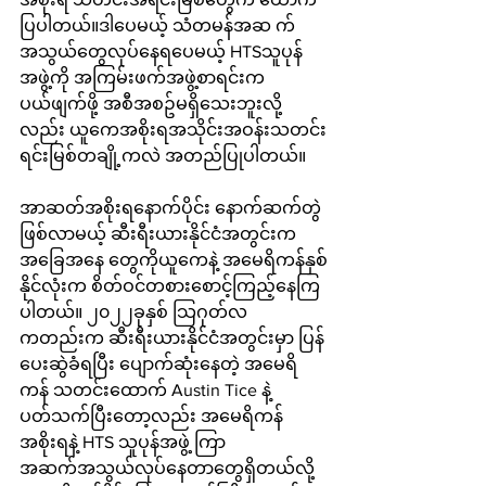
ပြပါတယ်။ဒါပေမယ့် သံတမန်အဆ က်
အသွယ်တွေလုပ်နေရပေမယ့် HTSသူပုန်
အဖွဲ့ကို အကြမ်းဖက်အဖွဲ့စာရင်းက 
ပယ်ဖျက်ဖို့ အစီအစဥ်မရှိသေးဘူးလို့
လည်း ယူကေအစိုးရအသိုင်းအဝန်းသတင်း
ရင်းမြစ်တချို့ကလဲ အတည်ပြုပါတယ်။
အာဆတ်အစိုးရနောက်ပိုင်း နောက်ဆက်တွဲ
ဖြစ်လာမယ့် ဆီးရီးယားနိုင်ငံအတွင်းက 
အခြေအနေ တွေကိုယူကေနဲ့ အမေရိကန်နှစ်
နိုင်လုံးက စိတ်ဝင်တစားစောင့်ကြည့်နေကြ
ပါတယ်။ ၂၀၂၂ခုနှစ် သြဂုတ်လ
ကတည်းက ဆီးရီးယားနိုင်ငံအတွင်းမှာ ပြန်
ပေးဆွဲခံရပြီး ပျောက်ဆုံးနေတဲ့ အမေရိ
ကန် သတင်းထောက် Austin Tice နဲ့
ပတ်သက်ပြီးတော့လည်း အမေရိကန်
အစိုးရနဲ့ HTS သူပုန်အဖွဲ့ ကြာ 
အဆက်အသွယ်လုပ်နေတာတွေရှိတယ်လို့ 