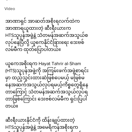
Video
အာဏာရှင် အာဆတ်အစိုးရလက်ထဲက 
အာဏာရယူထားတဲ့ ဆီးရီးယားက 
HTSသူပုန်အဖွဲ့နဲ့ သံတမန်အဆက်အသွယ်စ
လုပ်နေပြီလို့ ယူကေနိုင်ငံခြားရေး ဒေးဗစ်
လမ်မီက ထုတ်ပြောပါတယ်။
ယူကေအစိုးရက Hayat Tahrir al-Sham 
(HTS)သူပုန်အဖွဲ့ကို အကြမ်းဖက်အဖွဲ့စာရင်း
မှာ ထည့်သွင်းထားဆဲဖြစ်ပေမယ့် မဖြစ်မ
နေအဆက်အသွယ်လုပ်ရမယ့်ကိစ္စတွေရှိနေ
တာကြောင့် သံတမန်အဆက်အသွယ်လုပ်ရ
တာဖြစ်ကြောင်း ဒေးဗစ်လမ်မီက ရှင်းပြပါ
တယ်။
ဆီးရီးယားနိုင်ငံကို ထိန်းချုပ်ထားတဲ့ 
HTSသူပုန်အဖွဲ့နဲ့ အမေရိကန်အစိုးရက 