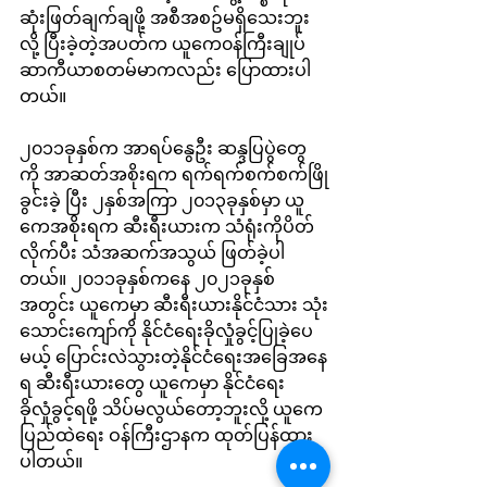
ဆုံးဖြတ်ချက်ချဖို့ အစီအစဥ်မရှိသေးဘူး
လို့ ပြီးခဲ့တဲ့အပတ်က ယူကေ၀န်ကြီးချုပ် 
ဆာကီယာစတမ်မာကလည်း ပြောထားပါ
တယ်။ 
၂၀၁၁ခုနှစ်က အာရပ်နွေဦး ဆန္ဒပြပွဲတွေ
ကို အာဆတ်အစိုးရက ရက်ရက်စက်စက်ဖြို
ခွင်းခဲ့ ပြီး ၂နှစ်အကြာ ၂၀၁၃ခုနှစ်မှာ ယူ
ကေအစိုးရက ဆီးရီးယားက သံရုံးကိုပိတ်
လိုက်ပီး သံအဆက်အသွယ် ဖြတ်ခဲ့ပါ
တယ်။ ၂၀၁၁ခုနှစ်ကနေ ၂၀၂၁ခုနှစ်
အတွင်း ယူကေမှာ ဆီးရီးယားနိုင်ငံသား သုံး
သောင်းကျော်ကို နိုင်ငံရေးခိုလှုံခွင့်ပြုခဲ့ပေ
မယ့် ပြောင်းလဲသွားတဲ့နိုင်ငံရေးအခြေအနေ
ရ ဆီးရီးယားတွေ ယူကေမှာ နိုင်ငံရေး
ခိုလှုံခွင့်ရဖို့ သိပ်မလွယ်တော့ဘူးလို့ ယူကေ
ပြည်ထဲရေး ဝန်ကြီးဌာနက ထုတ်ပြန်ထား
ပါတယ်။ 