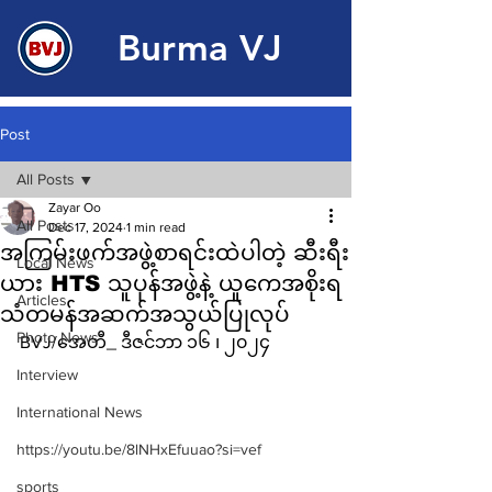
Burma VJ
Post
All Posts
Zayar Oo
All Posts
Dec 17, 2024
1 min read
အကြမ်းဖက်အဖွဲ့စာရင်းထဲပါတဲ့ ဆီးရီး
Local News
ယား HTS သူပုန်အဖွဲ့နဲ့ ယူကေအစိုးရ
Articles
သံတမန်အဆက်အသွယ်ပြုလုပ်
Photo News
BVJ/အေတီ_ ဒီဇင်ဘာ ၁၆ ၊ ၂၀၂၄ 
Interview
International News
https://youtu.be/8lNHxEfuuao?si=vef
sports