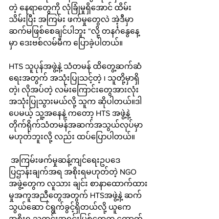
တဲ့ နေရာတွေကို လုံခြုံမှုရှိအောင် ထိမ်း
သိမ်းပြီး အကြမ်း ဖက်မှုတွေလဲ အဲ့ဒီမှာ
ဆက်မဖြစ်စေချင်ပါဘူး “လို့ တနင်္ဂနွေနေ့
မှာ ဒေးဗစ်လမ်မီက ပြောခဲ့ပါတယ်။ 
HTS သူပုန်အဖွဲ့နဲ့ သံတမန် ထိတွေ့ဆက်ဆံ
ရေးအတွက် အသုံးပြုသင့်တဲ့ ၊ သူတို့မှာရှိ
တဲ့၊ လိုအပ်တဲ့ လမ်းကြောင်းတွေအားလုံး 
အသုံးပြုသွားမယ်လို့ သူက ဆိုပါတယ်။ဒါ
ပေမယ့် သူ့အနေနဲ့ ကတော့ HTS အဖွဲ့နဲ့
တိုက်ရိုက်သံတမန်အဆက်အသွယ်လုပ်မှာ
မဟုတ်ဘူးလို့ လည်း ထပ်ပြောပါတယ်။ 
 အကြမ်းဖက်မှုဆန့်ကျင်ရေးဥပဒေ
ပြဌာန်းချက်အရ အစိုးရမဟုတ်တဲ့ NGO 
အဖွဲ့တွေက လူသား ချင်း စာနာထောက်ထား
မှုအကူအညီတွေအတွက် HTSအဖွဲ့နဲ့ ဆက်
သွယ်ဆော င်ရွက်ခွင့်ရှိတယ်လို့ ယူကေ
အစိုးရ သတင်းအရင်းမြစ်တွေက ထောက်