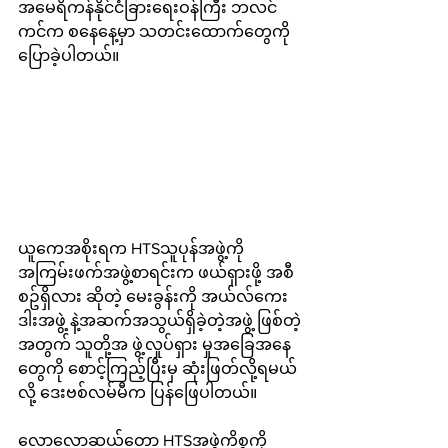
အမေရိကန်နိုင်ငံခြားရေးဝန်ကြီး ဘလင်
ကင်က စနေနေ့မှာ သတင်းထောက်တွေကို 
ပြောခဲ့ပါတယ်။ 
ယူကေအစိုးရက HTSသူပုန်အဖွဲ့ကို 
အကြမ်းဖက်အဖွဲ့စာရင်းက ဖယ်ရှားဖို့ အစီ
စဥ်ရှိလား ဆိုတဲ့ မေးခွန်းကို အယ်လ်ကေး
ဒါးအဖွဲ့ နဲ့အဆက်အသွယ်ရှိခဲ့တဲ့အဖွဲ့ ဖြစ်တဲ့
အတွက် သူတို့အ ဖွဲ့လှုပ်ရှား မှုအခြေအနေ
တွေကို စောင့်ကြည့်ပြီးမှ ဆုံးဖြတ်လို့ရမယ်
လို့ ဒေးဗစ်လမ်မီက ပြန်ဖြေပါတယ်။
လောလောဆယ်တော့ HTSအဖွဲ့ကိစ္စကို 