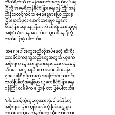
တိုက်ရိုက်သံ တမန်အဆက်အသွယ်လုပ်နေ
ပြီလို့ အမေရိကန်နိုင်ငံခြားရေးဝန်ကြီး အန်
တိုနီဘလင့်ကင်က စနေနေ့မှာပြောကြားခဲ့
ပြီးနောက်ပိုင်း နောက်တနေ့မှာ ယူကေ
နိုင်ငံခြားရေးဝန်ကြီးကလဲ ဆီးရီးယားသူပုန်
အဖွဲ့နဲ့ သံတမန်အဆက်အသွယ်ရှိနေပြီလို့ 
ထုတ်ပြောခဲ့ ပါတယ်။ 
 အရေးပေါ်အကူအညီလိုအပ်နေတဲ့ ဆီးရီး
ယားနိုင်ငံကဒုက္ခသည်တွေအတွက် ယူကေ
အစိုးရက လူသားချင်းစာနာထောက်ထားမှု
ဆိုင်ရာ အကူအညီ စတာလင်ပေါင်သန်း 
၅၀ပေးဖို့စီစဥ်ထားတဲ့ အကြောင်း သတင်း
ထုတ်ပြန်တဲ့အချိန်မှာ ယူကေနိုင်ငံခြားရေး
ဝန်ကြီး လမ်မီက ပြောခဲ့ တာဖြစ်ပါတယ်။ 
"ပါဝင်သင့်တဲ့လူတွေအားလုံးပါဝင်နိုင်တဲ့ 
အစိုးရအဖြစ် ကျွန်တော်တို့ မြင်တွေ့ချင်
တယ်။ ဓာတုလက်နက်တွေ သိုလှောင်ထား