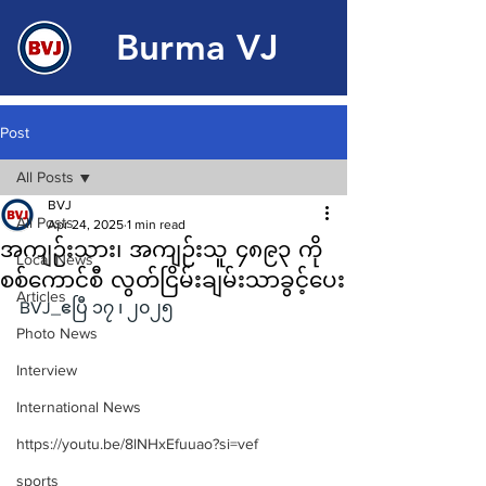
Burma VJ
Post
All Posts
BVJ
All Posts
Apr 24, 2025
1 min read
အကျဉ်းသား၊ အကျဉ်းသူ ၄၈၉၃ ကို
Local News
စစ်ကောင်စီ လွတ်ငြိမ်းချမ်းသာခွင့်ပေး
Articles
BVJ_ဧပြီ ၁၇ ၊ ၂၀၂၅
Photo News
Interview
International News
https://youtu.be/8lNHxEfuuao?si=vef
sports