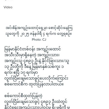
Video
အင်းစိန်အကျဉ်းထောင့်ရှေ့မှာ စောင့်ဆိုင်းနေကြ
သူ‌တွေကို ၂၀၂၅ ဇန်နဝါရီ ၄ ရက်က တွေ့ရစဉ်။ 
Photo: CJ
မြန်မာနိုင်ငံတစ်ဝန်း အကျဉ်းထောင်
အသီးသီးမှာရှိနေတဲ့ အကျဉ်းသား၊ 
အကျဉ်းသူ ၄၈၉၃ ဦးနဲ့ နိုင်ငံခြားသား/သူ 
၁၃ ဦးတို့ကို ဒီနေ့ မြန်မာနှစ်သစ်ကူး ၁ 
ရက်၊ ဧပြီ ၁၇ ရက်မှာ 
လွတ်ငြိမ်းချမ်းသာခွင့်ပေးလိုက်ကြောင်း 
စစ်ကောင်စီက ထုတ်ပြန်လာပါတယ်။
စစ်ကောင်စီထုတ်ပြန်တဲ့ 
လွတ်ငြိမ်းချမ်းသာခွင့် ၄၈၉၃ ဦးထဲတွင် 
နိုင်ငံရေးအကျဉ်းသားပါဝင်မှု ရှိ၊ မရှိကို မ