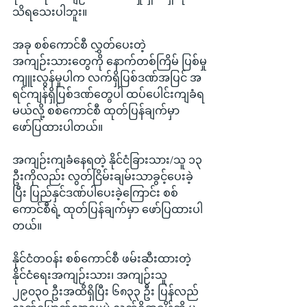
သိရသေးပါဘူး။
အခု စစ်ကောင်စီ လွှတ်ပေးတဲ့ 
အကျဉ်းသားတွေကို နောက်တစ်ကြိမ် ပြစ်မှု
ကျူးလွန်မှုပါက လက်ရှိပြစ်ဒဏ်အပြင် အ
ရင်ကျန်ရှိပြစ်ဒဏ်တွေပါ ထပ်ပေါင်းကျခံရ
မယ်လို့ စစ်ကောင်စီ ထုတ်ပြန်ချက်မှာ 
ဖော်ပြထားပါတယ်။
အကျဉ်းကျခံနေရတဲ့ နိုင်ငံခြားသား/သူ ၁၃ 
ဦးကိုလည်း လွတ်ငြိမ်းချမ်းသာခွင့်ပေးခဲ့
ပြီး ပြည်နှင်ဒဏ်ပါပေးခဲ့ကြောင်း စစ်
ကောင်စီရဲ့ ထုတ်ပြန်ချက်မှာ ဖော်ပြထားပါ
တယ်။
နိုင်ငံတဝန်း စစ်ကောင်စီ ဖမ်းဆီးထားတဲ့ 
နိုင်ငံရေးအကျဉ်းသား၊ အကျဉ်းသူ 
၂၉၀၃၀ ဦးအထိရှိပြီး ၆၈၃၃ ဦး ပြန်လည်