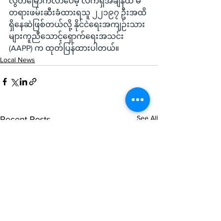
လွတ်မြောက်လာပေမဲ့ လက်ရှိအချိန်ထိ မ
တရားဖမ်းဆီးခံထားရသူ ၂၂၁၉၇ ဦးအထိ 
ရှိနေဆဲဖြစ်တယ်လို့ နိုင်ငဲရေးအကျဉ်းသား
များကူညီသောင့်ရှောက်ရေးအသင်း 
(AAPP) က ထုတ်ပြန်ထားပါတယ်။
Local News
See All
Recent Posts