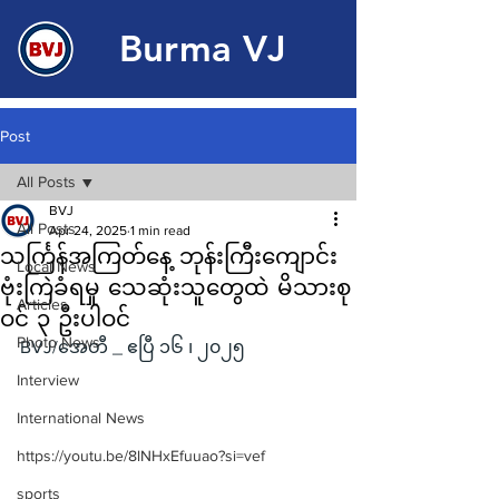
Burma VJ
Post
All Posts
BVJ
All Posts
Apr 24, 2025
1 min read
သင်္ကြန်အကြတ်နေ့ ဘုန်းကြီးကျောင်း
Local News
ဗုံးကြဲခံရမှု သေဆုံးသူတွေထဲ မိသားစု
Articles
ဝင် ၃ ဦးပါဝင်
Photo News
BVJ/အေတီ _ ဧပြီ ၁၆ ၊ ၂၀၂၅
Interview
International News
https://youtu.be/8lNHxEfuuao?si=vef
sports