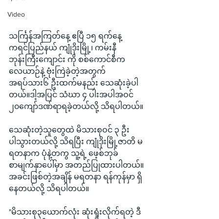
Video
သင်္ကြန်အကြတ်နေ့ ဧပြီ ၁၅ ရက်နေ့ 
ကရင်ပြည်နယ် ကျုံဒိုးမြို့၊ ကမ်းနီ 
ဘုန်းကြီးကျောင်း ကို စစ်ကောင်စီက 
လေယာဉ်နဲ့ ဗုံးကြဲခဲ့တဲ့အတွက် 
အရပ်သား၆ ဦးထက်မနည်း သေဆုံးခဲ့ပါ
တယ်။ဒါ့အပြင် သံဃာ ၄ ပါးအပါအဝင် 
၂၀ကျော်ဒဏ်ရာရခဲ့တယ်လို့ သိရပါတယ်။
သေဆုံးတဲ့သူတွေထဲ မိသားစုဝင် ၃ ဦး 
ပါသွားတယ်လို့ သိရပြီး ကျုံဒိုးမြို့ဇာတိ မ
ရတနာက ပုံနဲ့တကွ သူ့ရဲ့ ဖေ့စ်ဘုခ်
စာမျက်နှာပေါ်မှာ အတည်ပြုထားပါတယ်။ 
အခင်းဖြစ်တဲ့အချိန် မရတနာ ရန်ကုန်မှာ ရှိ
နေတယ်လို့ သိရပါတယ်။
"မိသားစု၃ယောက်လုံး ဆုံးရှုံးလိုက်ရတဲ့ ဒီ