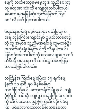
နေ့ကို ဘယ်တော့မှမမေ့ဘူး။ ကူညီပေးတဲ့
သူ တွေအားလုံးကို ကျေးဇူးတင်ပါတယ်။ 
စစ်ဘေးမှအမြန်ဆုံးလွတ်မြောက်ကြပါ
စေ” လို့ ဖော် ပြထားပါတယ်။
မရတနာဝန်းရံ ဖေ့စ်ဘုခ်မှာ ဖော်ပြချက်
အရ ဘုန်းကြီးကျောင်းမှာ ဥပုသ်လာစောင့်
တဲ့ သူ့ အဖွား၊ သူ့ညီမအရင်းနဲ့ တူမတစ်ဦး 
အသက်ဆုံးရှုံးခဲ့ရတယ်လို့ သိရပါတယ်။ 
ဖြစ်စဥ်အသေးစိတ်ကို သေသေချာချာ ထပ်
သိနိုင်ဖို့ မရတနာ ကို ဆက်သွယ်မေးမြန်း
ထားဆဲဖြစ်ပါတယ်။
သင်္ကြန်အကြတ်နေ့ ဧပြီလ ၁၅ ရက်နေ့ 
နံနက် ၁၁ နာရီ ၅၀ မိနစ်ခန်မှာ 
ကရင်ပြည်နယ်၊ ကော့ကရိတ်မြို့နယ်၊ ကျုံ
ဒိုးမြို့ရှိ ကမ်းနီကျေးရွာ ဘုန်းကြီး ကျောင်း
ကို တိုက်လေယာဉ်နဲ့ ဗုံးကြဲတိုက်ခိုက်ခံရ
ပြီး၊ ပရိုဘောက်ကားတစ်စီးထိမှန်ခဲ့တာ