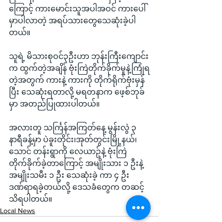
ကြောင့် ကားမောင်းသူအပါအဝင် ကားပေါ်
မှာပါလာတဲ့ အရပ်သားတွေသေဆုံးခဲ့ပါ
တယ်။
သူရဲ့ မိသားစုဝင်၃ဦးဟာ ဘုန်းကြီးကျောင်း
က ထွက်တဲ့အချိန် ဗုံးကြဲတိုက်ခိုက်မှုနဲ့ကြုံရ
တဲ့အတွက် ကားနဲ့ ကားကို တိုက်ရိုက်ဗုံးမှန်
ပြီး သေဆုံးရတာလို့ မရတနာက ဖေ့စ်ဘုခ်
မှာ အတည်ပြုထားပါတယ်။
အလားတူ သင်္ကြန်အကြတ်နေ့ မွန်းလွဲ ၃ 
နာရီခန့်မှာ ပဲခူးတိုင်း၊အုတ်တွင်းမြို့နယ်၊ 
သောင် တန်းရွာကို လေယာဥ်နဲ့ ဗုံးကြဲ
တိုက်ခိုက်ခဲ့တာကြောင့် အမျိုးသား ၁ ဦးနဲ့ 
အမျိုးသမီး ၁ ဦး သေဆုံးခဲ့ ကာ ၄ ဦး 
ဒဏ်ရာရခဲ့တယ်လို့ ဒေသခံတွေက တဆင့် 
သိရပါတယ်။
Local News