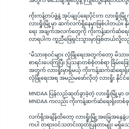
အတွက် မသေချာမှုတွေနဲ့ ကြုံတွေ့နေရတယ်လိ
ကိုးကန့်တပ်ဖွဲ့နဲ့ အုပ်ချုပ်ရေးပိုင်းက လားရှို
လားရှိုးမြို့မှာ ဆက်လက်ရှိနေမှာဖြစ်ပါတယ်။ န
ရေး အချက်အလက်တွေကို ကိုးကန့်ဆက်ဆံရေးက စာ
လာရပါက ကူညီဖြေရှင်းသွားမှာဖြစ်တယ်လို့
“မိသားစုဝင်များ လုံခြုံရေးအတွက်တော့ မိသားစုဝ
စာရင်းပေးကြပြီး ပြသနာတစ်စုံတစ်ရာ ခြိမ်းခြောက်
အတွက် လားရှိုးမှာရှိမယ့် ကိုးကန့်ဆက်ဆံရေးရု
လုံခြုံရေးအရ အမည်မဖော်လိုတဲ့ လားရှိုး နိ
MNDAA ပြန်လည်ဆုတ်ခွာခဲ့တဲ့ လားရှိုးမြို့မှာ တရု
MNDAA ကလည်း ကိုးကန့်ဆက်ဆံရေးရုံးတစ်ခု ထ
လက်ရှိအချိန်ထိတော့ လားရှိုးမြို့အခြေအန
ကပါ တရားဝင်သတင်းထုတ်ပြန်တာမျိုး မရှိသေးပ