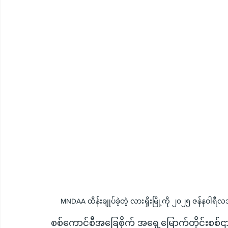
MNDAA ထိန်းချုပ်ခဲ့တဲ့ လားရှိုးမြို့ကို ၂၀၂၅ ဇန်နဝါရီ
စစ်ကောင်စီအခြေစိုက် အရှေ့မြောက်တိုင်းစစ်ဌ