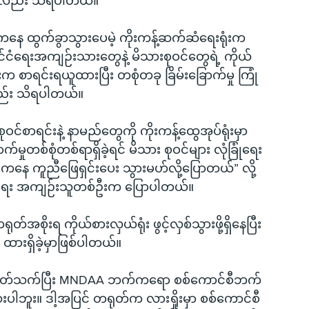
ု့လည်း သိရပါတယ်။
းမြို့ကနေ ထွက်ခွာသွားပေမဲ့ ကိုးကန့်ဆက်ဆံရေးရုံးက 
ိုင်ငံရေးအကျဉ်းသားတွေနဲ့ မိသားစုဝင်တွေရဲ့ ကိုယ်
ရင်းရယူထားပြီး တစုံတခု ခြိမ်းခြောက်မှု ကြုံ
လည်း သိရပါတယ်။
င်စာရင်းနဲ့ နာမည်တွေကို ကိုးကန့်ထွေအုပ်ရုံးမှာ 
မှုတစ်စုံတစ်ရာရှိခဲ့ရင် မိသား စုဝင်များ လုံခြုံရေး
ံးကနေ ကူညီဖြေရှင်းပေး သွားမဟ်လို့ပြောတယ်” လို့ 
ုင်ငံရေး အကျဉ်းသူတစ်ဦးက ပြောပါတယ်။
တ်အစိုးရ ကိုယ်စားလှယ်ရုံး ဖွင့်လှစ်သွားဖို့ရှိနေပြီး 
ားရှိခဲ့မှာဖြစ်ပါတယ်။
ေနဲ့ပတ်သက်ပြီး MNDAA ဘက်ကရော စစ်ကောင်စီဘက်
ါဘူး။ ဒါ့အပြင် တရုတ်က လားရှိုးမှာ စစ်ကောင်စီ