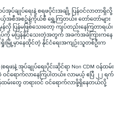
်အုပ်ချုပ်ရေးနဲ့ စရဖပိုင်းအချို့ ပြန်ဝင်လာတာရှိလို့ 
 ကိုယ့်အစီအစဥ်နဲ့ကိုယ်စီ ရွှေ့ကြတယ်။ တော်တော်များ
န်လို ပြန်မဖြစ်သေးတော့ ကျပ်တည်းနေကြတာရယ်၊ 
ပ်ကို မပြန်နိုင်သေးတဲ့အတွက် အခက်အခဲကြားကနေ 
ုးမြို့မှာနေထိုင်တဲ့ နိုင်ငံရေးအကျဉ်းသူတစ်ဦးက 
(စရဖ)နဲ့ အုပ်ချုပ်ရေးပိုင်းဆိုင်ရာ Non CDM ဝန်ထမ်း
ို့ထဲ ဝင်ရောက်လာနေကြပါတယ်။ လာမယ့် ဧပြီ ၂၂ ရက်
ဝန်ထမ်းတွေ တရားဝင် ဝင်ရောက်လာဖို့ရှိနေတယ်လို့