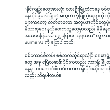
“နိုင်ကျဥ်းတွေအားလုံး လားရှိုးမြို့ထဲကနေ စစ်တပ
နေထိုင်ဖို့မလုံခြုံတဲ့အတွက် လုံခြုံတဲ့နေရာကို
များကတော့ လတ်တလော အလုပ်အကိုင်တွေပုံမှ
မိသားစုဝေး နယ်ဝေးကသူတွေမှာလည်း မိမိနေရ
အဆင်ပြေသလို ရွှေ့ပြောင်းကြရတယ်” လို့ လားရှိ
Burma VJ ကို ပြောပါတယ်။
စစ်ကောင်စီတပ်၊ စစ်ဘက်ဆိုင်ရာလုံခြုံရေးအဖွဲ့ 
တွေ အခု ဧပြီလဆန်းပိုင်းကတည်း လားရှိုးမြ
နေ့မှာ စစ်ကောင်စီတပ်ဘက်က ရုံးပိုင်းဆိုင်ရာ
လည်း သိရပါတယ်။