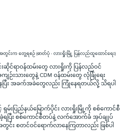
လအတွင်းက တွေ့ရစဉ် (ဓာတ်ပုံ - လားရှိုးမြို့ ပြန်လည်ထူထောင်ရေး)
င်းဆိုင်ရာဝန်ထမ်းတွေ လားရှိုးကို ပြန်လည်ဝင်
ေးအကျဉ်းသားတွေနဲ့ CDM ဝန်ထမ်းတွေ လုံခြုံရေး 
ိနေပြီး အခက်အခဲတွေလည်း ကြုံနေရတယ်လို့ သိရပါ
ရှမ်းပြည်နယ်မြောက်ပိုင်း လားရှိုးမြို့ကို စစ်ကောင်စီ
ဲ့ရပြီး စစ်ကောင်စီတပ်နဲ့ လက်အောက်ခံ အုပ်ချုပ်
မြို့အတွင်း စတင်ဝင်ရောက်လာနေကြတာလည်း ဖြစ်ပါ