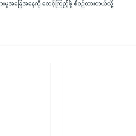
ုပ်ရှားမှုအခြေအနေကို စောင့်ကြည့်ဖို့ စီစဥ်ထားတယ်လို့ 