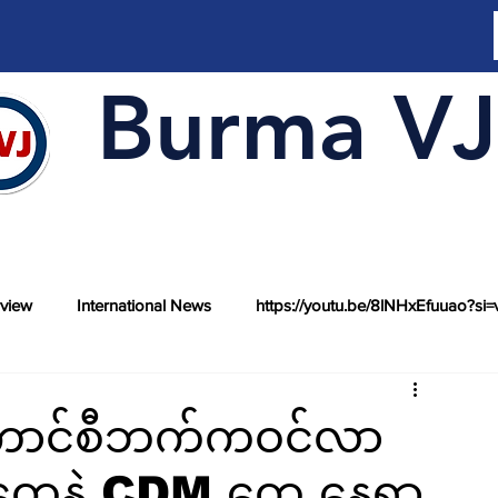
Burma VJ
rview
International News
https://youtu.be/8lNHxEfuuao?si=
စစ်ကောင်စီဘက်ကဝင်လာ
းတွေနဲ့ CDM တွေ နေရာ