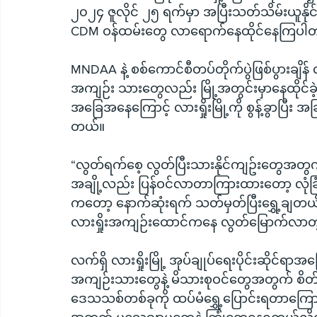
၂၀၂၄ ဇူလိုင် ၂၅ ရက်မှာ အပြီးသတ်သိမ်းယူနိုင်ခ
CDM ဝန်ထမ်းတွေ လာရောက်နေထိုင်နေကြပါ
MNDAA နဲ့ စစ်ကောင်စီတပ်တိုက်ပွဲဖြစ်ပွားချိန
အကျဉ်း သားတွေလည်း မြို့အတွင်းမှာနေထိုင်ခဲ့က
အခြေအနေကြောင့် လားရှိုးမြို့ကို စွန့်ခွာပြီ
တယ်။
“လွတ်ရက်စေ့ လွတ်ပြီးသားနိုင်ကျဥ်းတွေအတွက် နေ
အချို့လည်း ပြန်ဝင်လာတာကြားထားတော့ လုံခြု
ကတော့ နောက်ဆုံးရက် သတ်မှတ်ပြီးရွှေ့ချတယ
လားရှိုးအကျဉ်းထောင်ကနေ လွတ်မြောက်လာတဲ့
လက်ရှိ လားရှိုးမြို့ အုပ်ချုပ်ရေးပိုင်းဆိုင်ရာ
အကျဉ်းသားတွေနဲ့ မိသားစုဝင်တွေအတွက် စိတ်ပိုင်
ဒေသသစ်တစ်ခုကို ထပ်မံရွှေ့ပြောင်းရတာကြောင