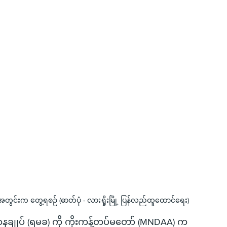
လအတွင်းက တွေ့ရစဉ် (ဓာတ်ပုံ - လားရှိုးမြို့ ပြန်လည်ထူထောင်ရေး)
ာနချုပ် (ရမခ) ကို ကိုးကန့်တပ်မတော် (MNDAA) က 