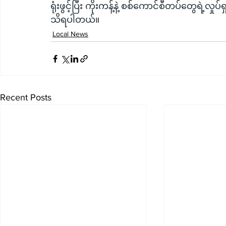
ရုံးဖွင့်ပြီး ကိုးကန့်နဲ့ စစ်ကောင်စီတပ်တွေရဲ့လှ
သိရပါတယ်။
Local News
Recent Posts