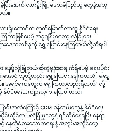
ဲ့ပြီးနောက် လားရှိုးမြို့ ဒေသခံပြည်သူ တွေနဲ့အတူ 
တယ်။
် လားရှိုးထောင်က လွတ်မြောက်လာသူ နိုင်ငံရေး
ြတာဖြစ်ပေမဲ့ အခုချိန်မှာတော့ လုံခြုံရေး
း အခြားဒေသတစ်ခုကို ရွှေ့ပြောင်းနေကြတယ်လို့သိရပါ
ဖို့လုံခြုံတယ်ဆိုတဲ့မှန်းဆချက်ရှိပေမဲ့ စရဖပိုင်း
ံအောင် သူတို့လည်း ရွှေ့ပြောင်း နေကြတယ်။ မနေ့
်။ အရင်ရက်တွေက ရွှေ့ကြတာလည်းရှိတယ်” လို့ 
 နိုင်ငံရေးအကျဉ်းသူက ပြောပါတယ်။
အပြောင်းအလဲကြောင့် CDM ဝန်ထမ်းတွေနဲ့ နိုင်ငံရေး
းဆိုင်ရာ မလုံခြုံမှုတွေနဲ့ ရင်ဆိုင်နေရပြီး နေရာ
့် နေထိုင်စားသောက်ရေးနဲ့ အလုပ်အကိုင်တွေ