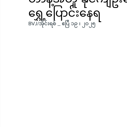
ရွှေ့ပြောင်းနေရ
BVJ/အိုင်းရစ် _ ဧပြီ ၁၉ ၊ ၂၀၂၅