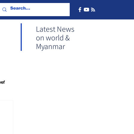
Latest News
on world &
Myanmar
vef