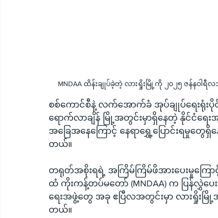
MNDAA ထိန်းချုပ်ခဲ့တဲ့ လားရှိုးမြို့ကို ၂၀၂၅ ဇန်နဝါရီ
စစ်ကောင်စီနဲ့ လက်အောက်ခံ အုပ်ချုပ်ရေးရုံးပို
ရောက်လာချိန် မြို့အတွင်းမှာရှိနေတဲ့ နိုင်ငံရ
အခြေအနေကြောင့် နေရာရွှေ့ပြောင်းရမှုတွေရှ
တယ်။
တရုတ်အစိုးရရဲ့ အကြိမ်ကြိမ်ဖိအားပေးမှုကြောင့် 
ထံ ကိုးကန့်တပ်မတော် (MNDAA) က ပြန်လွှဲပေးခ
ရေးအဖွဲ့တွေ အခု ဧပြီလအတွင်းမှာ လားရှိုး
တယ်။