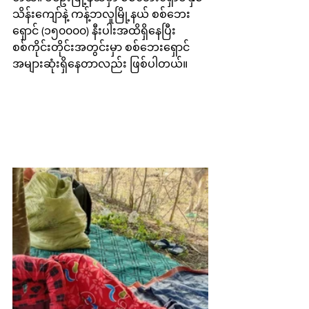
သိန်းကျော်နဲ့ ကန့်ဘလူမြို့နယ် စစ်ဘေး
ရှောင် (၁၅၀၀၀၀) နီးပါးအထိရှိနေပြီး 
စစ်ကိုင်းတိုင်းအတွင်းမှာ စစ်ဘေးရှောင်
အများဆုံးရှိနေတာလည်း ဖြစ်ပါတယ်။