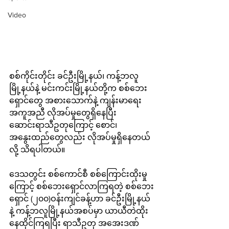
Video
စစ်ကိုင်းတိုင်း ခင်ဦးမြို့နယ်၊ ကန့်ဘလူ
မြို့နယ်နဲ့ မင်းကင်းမြို့နယ်တို့က စစ်ဘေး
ရှောင်တွေ အစားသောက်နဲ့ ကျန်းမာရေး
အကူအညီ လိုအပ်မှုတွေရှိနေပြီး 
ဆောင်းရာသီဥတုကြောင့် စောင်၊ 
အနွေးထည်တွေလည်း လိုအပ်မှုရှိနေတယ်
လို့ သိရပါတယ်။
ဒေသတွင်း စစ်ကောင်စီ စစ်ကြောင်းထိုးမှု
ကြောင့် စစ်ဘေးရှောင်လာကြရတဲ့ စစ်ဘေး
ရှောင် (၂၀၀)ဝန်းကျင်ခန့်ဟာ ခင်ဦးမြို့နယ်
နဲ့ ကန့်ဘလူမြို့နယ်အစပ်မှာ ယာယီတဲထိုး
နေထိုင်ကြရပြီး ရာသီဥတု အအေးဒဏ်