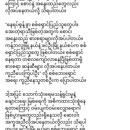
ကြောင့် စောင်နဲ့ အနွေးထည်တွေလည်း 
လိုအပ်နေတယ်လို့ သိရပါတယ်။
“နေရပ်စွန့်ခွာ စစ်ရှောင်ပြည်သူတွေပါ။ 
အေးတဲ့ရာသီဖြစ်တဲ့အတွက် စောင်၊ 
အနွေးထည် စားစရာများလိုအပ်ပါတယ်။ 
ကန့်ဘလူမြို့နယ်နဲ့ ခင်ဦးမြို့နယ်စပ်က စစ်
ရှောင်ပြည်သူတွေ ဖြစ်ပါတယ်။ စစ်ရှောင်
နေရတာ တစ်လကျော်လာနေပြီဖြစ်တာမို့ 
စားစရာ ဆန်ဆီများ လိုအပ်နေပါတယ်။ 
ကူညီပေးကြပါဦး” လို့ စစ်ဘေးရှောင်
အရေး ကူညီနေသူတစ်ဦးက ပြောပါတယ်။
ဒါ့အပြင် သောက်သုံးရေမသန့်ရှင်းမှုနဲ့ 
ချောင်းရေ၊ မြစ်ရေကို အဓိကထားသုံးစွဲနေ
ရတာကြောင့် ဝမ်းပျက်ဝမ်းလျှောရောဂါ 
ဖြစ်ပွားမှုတွေလည်းရှိနေသလို ဆေးဝါး
အကူအညီလိုအပ်နေတယ်လို့လည်း သိရပါ
တယ်။ ခင်ဦးမြို့နယ်မှာ စစ်ဘေးရှောင် နှစ်