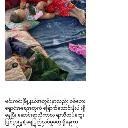
မင်းကင်းမြို့နယ်အတွင်းမှာလည်း စစ်ဘေး
ရှောင်အရေအတွက် ခြောက်သောင်းနီးပါးရှိ
နေပြီး ဆောင်းရာသီကာလ ရာသီတုပ်ကွေး
ဖြစ်ပွားမှုနဲ့ ရေပြတ်လပ်မှုတွေ ရှိနေကာ 