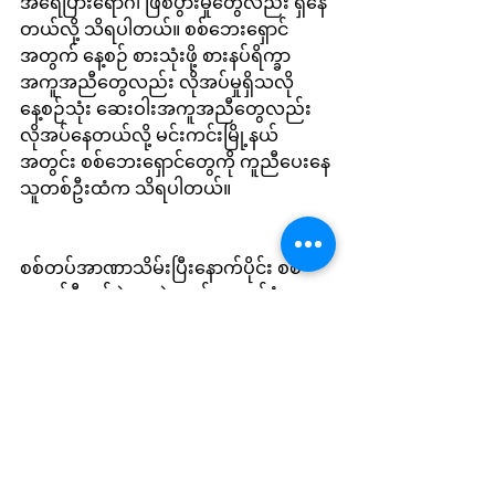
အရေပြားရောဂါ ဖြစ်ပွားမှုတွေလည်း ရှိနေ
တယ်လို့ သိရပါတယ်။ စစ်ဘေးရှောင်
အတွက် နေ့စဉ် စားသုံးဖို့ စားနပ်ရိက္ခာ 
အကူအညီတွေလည်း လိုအပ်မှုရှိသလို 
နေ့စဉ်သုံး ဆေးဝါးအကူအညီတွေလည်း 
လိုအပ်နေတယ်လို့ မင်းကင်းမြို့နယ်
အတွင်း စစ်ဘေးရှောင်တွေကို ကူညီပေးနေ
သူတစ်ဦးထံက သိရပါတယ်။
စစ်တပ်အာဏာသိမ်းပြီးနောက်ပိုင်း စစ်
ကောင်စီတပ်ဖွဲ့တွေနဲ့ လက်အောက်ခံ ပျူ
စောထီးအဖွဲ့တွေကြောင့် အကြမ်းဖက်
တိုက်ခိုက်မှုနဲ့ ကျေးရွာတွေကို မီးရှို့ဖျက်ဆီး
မှုတွေကြောင့် စစ်ကိုင်းတိုင်းအတွင်း နေရပ်
စွန့်ခွာ စစ်ဘေးရှောင် ၁၂၅၈၃၀၀ ကျော်ရှိ
နေတယ်လို့ ကုလသမဂ္ဂ ဒုက္ခသည်များ
ဆိုင်ရာ ကော်မရှင်နာမင်းကြီး (UNHCR) ရဲ့ 
၂၀၂၄ ခုနှစ် ဒီဇင်ဘာ ၃၀ ရက်နေ့အထိ ပြုစု