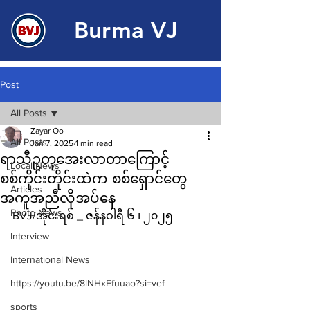
Burma VJ
Post
All Posts
Zayar Oo
All Posts
Jan 7, 2025
1 min read
ရာသီဥတုအေးလာတာကြောင့်
Local News
စစ်ကိုင်းတိုင်းထဲက စစ်ရှောင်တွေ
Articles
အကူအညီလိုအပ်နေ
Photo News
BVJ/အိုင်းရစ် _ ဇန်နဝါရီ ၆ ၊ ၂၀၂၅
Interview
International News
https://youtu.be/8lNHxEfuuao?si=vef
sports