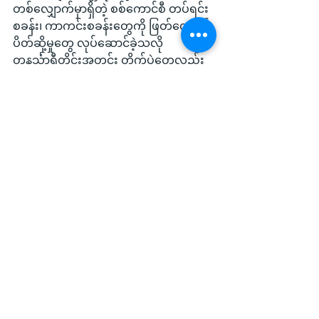
တစ်လျှောက်မှာရှိတဲ့ စစ်ကောင်စီ တပ်ရင်း
စခန်း၊ ကာကင်းစခန်းတွေကို ဖြတ်တောက်
ပိတ်ဆို့မှုတွေ လုပ်ဆောင်ခဲ့သလို 
တနင်္သာရီတိုင်းအတွင်း တိုက်ပွဲတွေလည်း 
KNU လက်အောက်ခံတပ်ဖွဲ့တွေနဲ့ ပူးပေါင်း
တိုက်ခိုက်နေတာတွေလည်း ရှိနေတယ်လို့ 
သိရပါတယ်။
စစ်အာဏာရှင် အမြစ်ပြတ်ရေးအတွက် 
တိုက်ပွဲဝင်နေတဲ့ တပ်ရင်းတပ်ဖွဲ့အားလုံးနဲ့ 
အတူပူးပေါင်းပြီး မြန်မာတစ်နိုင်ငံလုံး စစ်
အာဏာရှင်လက်အောက်က လွတ်မြောက်
တဲ့အထိ တိုက်ပွဲဝင်သွားမှာဖြစ်တယ်လို့ 
ရဲဘော်နီနီကျော်ပြောထားပြီး မဟာမိတ်
တပ်ဖွဲ့တွေနဲ့အတူ ပူးပေါင်းလုပ်ဆောင်နိုင်
တာတွေကို အတူလုပ်ဆောင်သွားမှာြဖစ်
သလို ဘုံရန်သူအမြစ်ပြတ်ရေးအတွက် 
လုပ်ဆောင်သွားမယ်လို့ ဆိုပါတယ်။
Local News