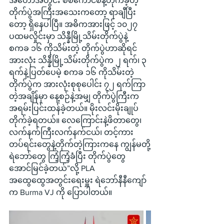
အတောအတွင်း စစ်ကောင်စီနဲ့တိုက်ခဲ့တဲ့ 
တိုက်ပွဲအကြီးအသေးကတော့ ရာချီပြီး
တော့ ရှိနေပါပြီ။ အဓိကအားဖြင့် ၁၀၂၇ 
ပထမလှိုင်းမှာ သိန္နီမြို့သိမ်းတိုက်ပွဲနဲ့ 
စကခ ၁၆ ကိုသိမ်းတဲ့ တိုက်ပွဲဟာဆိုရင် 
အားလုံး သိန္နီမြို့သိမ်းတိုက်ပွဲက ၂ ရက်၊ ၃ 
ရက်နဲ့ပြတ်ပေမဲ့ စကခ ၁၆ ကိုသိမ်းတဲ့
တိုက်ပွဲက အားလုံးစုစုပေါင်း ၇၂ ရက်ကြာ
တဲ့အချိန်မှာ နေ့စဉ်နဲ့အမျှ တိုက်ပွဲကြီးက 
အရမ်းပြင်းထန်ခဲ့တယ်။ မိုးလင်းမိုးချုပ်
တိုက်ခဲ့ရတယ်။ လေကြောင်းနဲ့ဖိတာတွေ၊ 
လက်နက်ကြီးလက်နက်ငယ်၊ တင့်ကား
တပ်ရင်းတွေနဲ့တိုက်တဲ့ကြားကနေ ကျွန်မတို့
ရဲဘော်တွေ ကြံ့ကြံ့ခံပြီး တိုက်ပွဲတွေ 
အောင်မြင်ခဲ့တယ်”လို့ PLA 
အထွေထွေအတွင်းရေးမှူး ရဲဘော်နီနီကျော်
က Burma VJ ကို ပြောပါတယ်။