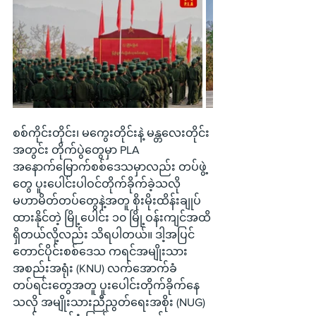
စစ်ကိုင်းတိုင်း၊ မကွေးတိုင်းနဲ့ မန္တလေးတိုင်း
အတွင်း တိုက်ပွဲတွေမှာ PLA 
အနောက်မြောက်စစ်ဒေသမှာလည်း တပ်ဖွဲ့
တွေ ပူးပေါင်းပါဝင်တိုက်ခိုက်ခဲ့သလို 
မဟာမိတ်တပ်တွေနဲ့အတူ စိုးမိုးထိန်းချုပ်
ထားနိုင်တဲ့ မြို့ပေါင်း ၁၀ မြို့ဝန်းကျင်အထိ
ရှိတယ်လို့လည်း သိရပါတယ်။ ဒါ့အပြင် 
တောင်ပိုင်းစစ်ဒေသ ကရင်အမျိုးသား
အစည်းအရုံး (KNU) လက်အောက်ခံ
တပ်ရင်းတွေအတူ ပူးပေါင်းတိုက်ခိုက်နေ
သလို အမျိုးသားညီညွတ်ရေးအစိုး (NUG) 