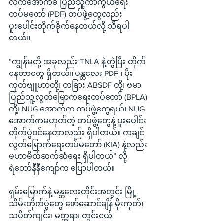
လက်အောက်ခံ ပြည်သူ့ကာကွယ်ရေး
တပ်မတော် (PDF) တပ်ဖွဲ့တွေလည်း 
ပူးပေါင်းတိုက်ခိုက်နေတယ်လို့ သိရပါ
တယ်။
“ကျွန်မတို့ အခုလည်း TNLA နဲ့တွဲပြီး တိုက်
နေတာတွေ ရှိတယ်။ မန္တလေး PDF ၊ မိုး
ကုတ်ဗျူဟာတို့၊ တခြား ABSDF တို့၊ ဗမာ
ပြည်သူ့လွတ်မြောက်ရေးတပ်တော် (BPLA) 
တို့၊ NUG အောက်က တပ်ဖွဲ့တွေရယ်၊ NUG 
အောက်ကမဟုတ်တဲ့ တပ်ဖွဲ့တွေနဲ့ ပူးပေါင်း
တိုက်ပွဲဝင်နေတာလည်း ရှိပါတယ်။ ကချင်
လွတ်မြောက်ရေးတပ်မတော် (KIA) နဲ့လည်း 
မဟာမိတ်ဆက်ဆံရေး ရှိပါတယ်” လို့ 
ရဲဘော်နီနီကျော်က ပြောပါတယ်။
ရှမ်းမြောက်နဲ့ မန္တလေးတိုင်းအတွင်း မြို့
သိမ်းတိုက်ပွဲတွေ ဖော်ဆောင်ချိန် မိုးကုတ်၊ 
သပိတ်ကျင်း၊ မတ္တရာ၊ တွင်းငယ်