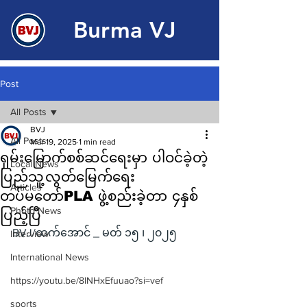
Burma VJ
Post
All Posts
BVJ
All Posts
Mar 19, 2025
1 min read
ရှမ်းမြောက်စစ်ဆင်ရေးမှာ ပါဝင်ခဲ့တဲ့
Local News
ပြည်သူ့လွတ်မြေက်ရေး
Articles
တပ်မတော်PLA ဖွဲ့စည်းခဲ့တာ ၄နှစ်
Photo News
ပြည့်ပြီ
BVJ/ထက်အောင် _ မတ် ၁၅ ၊ ၂၀၂၅
Interview
International News
https://youtu.be/8lNHxEfuuao?si=vef
sports