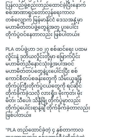
ပြန်လည်ဖွဲ့စည်းတည်ထောင်ခဲ့ပြီးနောက် 
စစ်အာဏာရှင်တော်လှန်ရေးကာလ
တစ်လျှောက် မြန်မာနိုင်ငံ ဒေသအနှံ့မှာ 
မဟာမိတ်တပ်ဖွဲ့တွေနဲ့အတူ ပူးပေါင်း
တိုက်ပွဲဝင်နေတာလည်း ဖြစ်ပါတယ်။
PLA တပ်ဖွဲ့ဟာ ၁၀၂၇ စစ်ဆင်ရေး ပထမ
လှိုင်းနဲ့ ဒုတိယလှိုင်းတို့မှာ မြောက်ပိုင်း
မဟာမိတ်ညီနောင်သုံးဖွဲ့အပါအဝင် 
မဟာမိတ်တပ်တွေနဲ့ပူးပေါင်းပြီး စစ်
ကောင်စီတပ်စခန်းတွေကို သိမ်းယူချိန် 
တိုက်ပွဲကြီးတိုက်ပွဲငယ်တွေကို ရင်ဆိုင်
တိုက်ခိုက်ခဲ့သလို လားရှိုး၊ မိုးကုတ်၊ မိုး
မိတ်၊ သီပေါ၊ သိန္နီမြို့တိုက်ပွဲမှာလည်း 
တိုက်ပွဲပေါင်းရာနဲ့ချီ တိုက်ခိုက်ခဲ့တာလည်း 
ဖြစ်ပါတယ်။
“PLA တည်ထောင်ခဲ့တဲ့ ၄ နှစ်တာကာလ