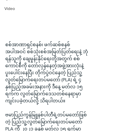
Video
စစ်အာဏာရှင်စနစ်၊ ဖက်ဆစ်စနစ်
အပါအဝင် စစ်သုံးစစ်အမြတ်ပြတ်ရေးနဲ့ ဘုံ
ရန်သူကို ချေမှုန်းနိုင်ရေးတို့အတွက် စစ်
ကောင်စီကို တော်လှန်နေတဲ့အဖွဲ့အားလုံးနဲ့ 
ပူးပေါင်းနေပြီး တိုက်ပွဲဝင်နေတဲ့ ပြည်သူ့
လွတ်မြောက်ရေးတပ်မတော် (PLA) ရဲ့ ၄ 
နှစ်ပြည့်အခမ်းအနားကို ဒီနေ့ မတ်လ ၁၅ 
ရက်က လွတ်မြောက်ဒေသတစ်နေရာမှာ 
ကျင်းပခဲ့တယ်လို့ သိရပါတယ်။
ဗမာပြည်ကွန်မြူနစ်ပါတီရဲ့တပ်မတော်ဖြစ်
တဲ့ ပြည်သူ့လွတ်မြောက်ရေးတပ်မတော် 
PLA ကို ၂၀၂၁ ခုနှစ် မတ်လ ၁၅ ရက်မှာ 