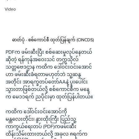
Video
ဓာတ်ပုံ - စစ်ကောင်စီ ထုတ်ပြန်ချက် (CINCDS)
PDFက ဖမ်းဆီးပြီး စစ်ဆေးမှုလုပ်နေတယ်
ဆိုတဲ့ ရန်ကုန်အဝေးသင် တက္ကသိုလ် 
သတ္တဗေဒဌာန ကထိက ဒေါ်ဝင်းဝင်းအောင်
ဟာ ဖမ်းဆီးခံရတာမဟုတ်ဘဲ သူ့ဆန္ဒ
အတိုင်း အာရက္ခတပ်တော်AAနဲ့ ပူးပေါင်း
သွားတာဖြစ်တယ်လို့ စစ်ကောင်စီက မနေ့
က မေ၁၁ရက် ညပိုင်းမှာ ထုတ်ပြန်ပါတယ်။
ကထိက ဒေါ်ဝင်းဝင်းအောင်ကို 
မန္တလေးတိုင်း၊ နွားထိုးကြီး ပြည်သူ့
ကာကွယ်ရေးတပ် (PDF)ကဖမ်းဆီး 
ထိန်းသိမ်းထားတယ်လို့ အခုလ ၈ရက်က