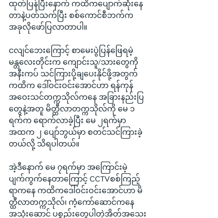
ထုတ်ပြန်ပြီးနောက် ကထိကပျောက်ဆုံးနေ
တာနဲ့ပတ်သက်ပြီး စစ်ကောင်စီဘက်က 
အခုလိုဖော်ပြလာတာပါ။
ငလျင်ဘေးကြောင့် စာမေးပွဲပြန်ဖြေရမဲ့ 
မန္တလေးတိုင်းက ကျောင်းသူ/သားတွေကို 
အနီးကပ် သင်ကြားပို့ချပေးနိုင်ဖို့အတွက် 
ကထိက ဒေါ်ဝင်းဝင်းအောင်ဟာ ရန်ကုန်
အဝေးသင်တက္ကသိုလ်ကနေ အခြားနည်းပြ
တွေနဲ့အတူ မိတ္ထီလာတက္ကသိုလ်ကို မေ ၁ 
ရက်က ရောက်လာခဲ့ပြီး မေ ၂ရက်မှာ 
အထက ၂ ပျော်ဘွယ်မှာ စတင်သင်ကြားခဲ့
တယ်လို့ သိရပါတယ်။
အဲ့ဒီနောက် မေ ၇ရက်မှာ အကြောင်းမဲ့
ပျက်ကွက်နေတာကြောင့် CCTVစစ်ကြည့်
ရာကနေ ကထိကဒေါ်ဝင်းဝင်းအောင်ဟာ မိ
တ္ထီလာတက္ကသိုလ်၊ ကံ့ကော်ဆောင်ကနေ 
အသုံးဆောင် ပစ္စည်းတွေပါတဲ့အိတ်အသေး