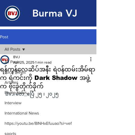
Burma VJ
Post
All Posts
BVJ
All Posts
Apr 25, 2025
1 min read
ရန်ကုန်လေဆိပ်အနီး ရဲဝန်ထမ်းအိမ်ရာ
Local News
က ရဲကင်းကို Dark Shadow အဖွဲ့
Articles
က ဗုံးခွဲတိုက်ခိုက်
Photo News
BVJ/ဇော်_ဧပြီ ၂၅ ၊ ၂၀၂၅
Interview
International News
https://youtu.be/8lNHxEfuuao?si=vef
sports