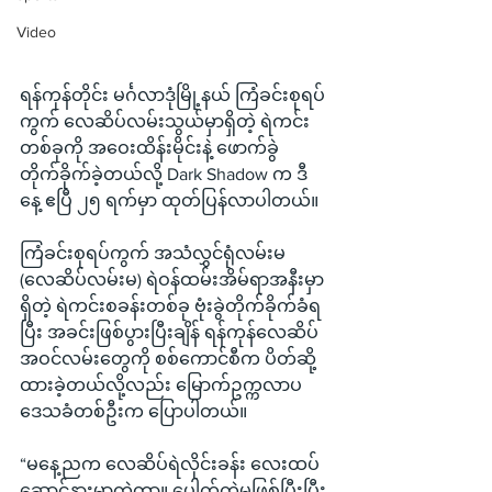
Video
ရန်ကုန်တိုင်း မင်္ဂလာဒုံမြို့နယ် ကြံခင်းစုရပ်
ကွက် လေဆိပ်လမ်းသွယ်မှာရှိတဲ့ ရဲကင်း
တစ်ခုကို အဝေးထိန်းမိုင်းနဲ့ ဖောက်ခွဲ
တိုက်ခိုက်ခဲ့တယ်လို့ Dark Shadow က ဒီ
နေ့ ဧပြီ ၂၅ ရက်မှာ ထုတ်ပြန်လာပါတယ်။
ကြံခင်းစုရပ်ကွက် အသံလွှင်ရုံလမ်းမ 
(လေဆိပ်လမ်းမ) ရဲဝန်ထမ်းအိမ်ရာအနီးမှာ
ရှိတဲ့ ရဲကင်းစခန်းတစ်ခု ဗုံးခွဲတိုက်ခိုက်ခံရ
ပြီး အခင်းဖြစ်ပွားပြီးချိန် ရန်ကုန်လေဆိပ်
အဝင်လမ်းတွေကို စစ်ကောင်စီက ပိတ်ဆို့
ထားခဲ့တယ်လို့လည်း မြောက်ဥက္ကလာပ
ဒေသခံတစ်ဦးက ပြောပါတယ်။
“မနေ့ညက လေဆိပ်ရဲလိုင်းခန်း လေးထပ်
ဆောင်နားမှာကွဲတာ။ ပေါက်ကွဲမှုဖြစ်ပြီးပြီး