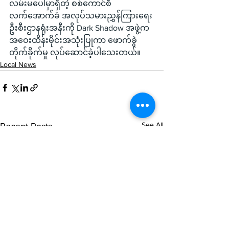
လမ်းမပေါ်မှာရှိတဲ့ စစ်ကောင်စီ
လက်အောက်ခံ အလုပ်သမားညွှန်ကြားရေး
ဦးစီးဌာနရုံးအနီးကို Dark Shadow အဖွဲ့က 
အဝေးထိန်းမိုင်းအသုံးပြုကာ ဖောက်ခွဲ
တိုက်ခိုက်မှု လုပ်ဆောင်ခဲ့ပါသေးတယ်။
Local News
See All
Recent Posts