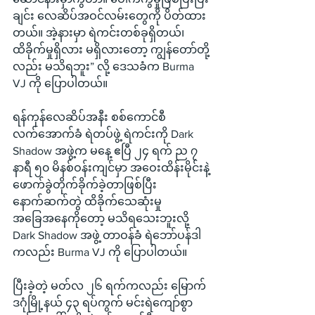
ချင်း လေဆိပ်အဝင်လမ်းတွေကို ပိတ်ထား
တယ်။ အဲ့နားမှာ ရဲကင်းတစ်ခုရှိတယ်၊ 
ထိခိုက်မှုရှိလား မရှိလားတော့ ကျွန်တော်တို့
လည်း မသိရဘူး” လို့ ဒေသခံက Burma 
VJ ကို ပြောပါတယ်။
ရန်ကုန်လေဆိပ်အနီး စစ်ကောင်စီ
လက်အောက်ခံ ရဲတပ်ဖွဲ့ ရဲကင်းကို Dark 
Shadow အဖွဲ့က မနေ့ ဧပြီ ၂၄ ရက် ည ၇ 
နာရီ ၅၀ မိနစ်ဝန်းကျင်မှာ အဝေးထိန်းမိုင်းနဲ့ 
ဖောက်ခွဲတိုက်ခိုက်ခဲ့တာဖြစ်ပြီး 
နောက်ဆက်တွဲ ထိခိုက်သေဆုံးမှု
အခြေအနေကိုတော့ မသိရသေးဘူးလို့ 
Dark Shadow အဖွဲ့ တာဝန်ခံ ရဲဘော်ပန်ဒါ
ကလည်း Burma VJ ကို ပြောပါတယ်။
ပြီးခဲ့တဲ့ မတ်လ ၂၆ ရက်ကလည်း မြောက်
ဒဂုံမြို့နယ် ၄၃ ရပ်ကွက် မင်းရဲကျော်စွာ