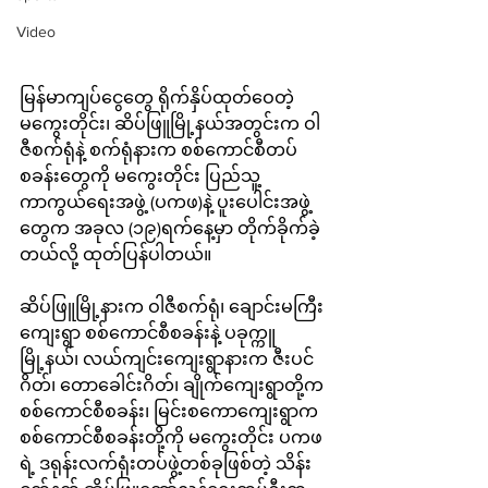
Video
မြန်မာကျပ်ငွေတွေ ရိုက်နှိပ်ထုတ်ဝေတဲ့ 
မကွေးတိုင်း၊ ဆိပ်ဖြူမြို့နယ်အတွင်းက ဝါ
ဇီစက်ရုံနဲ့ စက်ရုံနားက စစ်ကောင်စီတပ်
စခန်းတွေကို မကွေးတိုင်း ပြည်သူ့
ကာကွယ်ရေးအဖွဲ့ (ပကဖ)နဲ့ ပူးပေါင်းအဖွဲ့
တွေက အခုလ (၁၉)ရက်နေ့မှာ တိုက်ခိုက်ခဲ့
တယ်လို့ ထုတ်ပြန်ပါတယ်။
ဆိပ်ဖြူမြို့နားက ဝါဇီစက်ရုံ၊ ချောင်းမကြီး
ကျေးရွာ စစ်ကောင်စီစခန်းနဲ့ ပခုက္ကူ
မြို့နယ်၊ လယ်ကျင်းကျေးရွာနားက ဇီးပင်
ဂိတ်၊ တောခေါင်းဂိတ်၊ ချိုက်ကျေးရွာတို့က 
စစ်ကောင်စီစခန်း၊ မြင်းစကောကျေးရွာက 
စစ်ကောင်စီစခန်းတို့ကို မကွေးတိုင်း ပကဖ
ရဲ့ ဒရုန်းလက်ရုံးတပ်ဖွဲ့တစ်ခုဖြစ်တဲ့ သိန်း