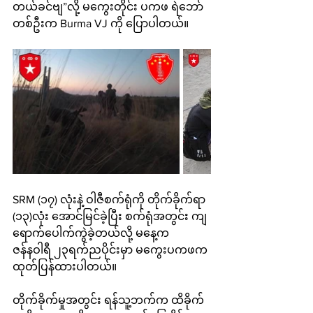
တယ်ခင်ဗျ”လို့ မကွေးတိုင်း ပကဖ ရဲဘော်
တစ်ဦးက Burma VJ ကို ပြောပါတယ်။
SRM (၁၇) လုံးနဲ့ ဝါဇီစက်ရုံကို တိုက်ခိုက်ရာ 
(၁၃)လုံး အောင်မြင်ခဲ့ပြီး စက်ရုံအတွင်း ကျ
ရောက်ပေါက်ကွဲခဲ့တယ်လို့ မနေ့က 
ဇန်နဝါရီ ၂၃ရက်ညပိုင်းမှာ မကွေးပကဖက 
ထုတ်ပြန်ထားပါတယ်။
တိုက်ခိုက်မှုအတွင်း ရန်သူ့ဘက်က ထိခိုက်