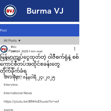
Burma VJ
Post
All Posts
BVJ
All Posts
Jan 24, 2025
1 min read
မြန်မာကျပ်ငွေထုတ်တဲ့ ဝါဇီစက်ရုံနဲ့ စစ်
Local News
ကောင်စီတပ်အထိုင်စခန်းတွေ
Articles
တိုက်ခိုက်ခံရ
Photo News
BVJ/မိုနာ_ ဇန်နဝါရီ ၂၄၊ ၂၀၂၅
Interview
International News
https://youtu.be/8lNHxEfuuao?si=vef
sports