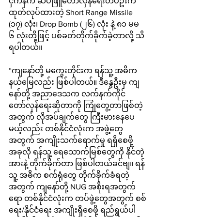
ငှက်နက် ဆိပ်ဖြူတော်လှန်ရေးတပ်ဦးက 
ထုတ်လုပ်ထားတဲ့ Short Range Missile 
(၁၇) လုံး၊ Drop Bomb (၂‌၆) လုံး နဲ့ ၈၁ မမ 
၆ လုံးတို့ဖြင့် ပစ်ခတ်တိုက်ခိုက်ခဲ့တာလို့ သိ
ရပါတယ်။
“ကျနော်တို့ မကွေးတိုင်းက ရန်သူ့ အဓိက
နယ်မြေလည်း ဖြစ်ပါတယ်။ ဒီနွေဦးမှ ကျ
နော်တို့ အညာဒေသက လက်နက်ကိုင်
တော်လှန်ရေးဆိုတာကို ကြုံတွေ့တာဖြစ်တဲ့
အတွက် လိုအပ်ချက်တွေ ကြီးမားနေပေ
မယ့်လည်း တစ်နိုင်ငံလုံးက အဖွဲ့တွေ
အတွက် အကျိုးသက်ရောက်မှု ရရှိစေဖို့ 
အခုလို ရန်သူ့ ရေသောက်မြစ်တွေကို နိုင်တဲ့
အားနဲ့ တိုက်ခိုက်တာ ဖြစ်ပါတယ်ခင်ဗျ။ ရန်
သူ့ အဓိက စက်ရုံတွေ တိုက်ခိုက်ခံရတဲ့
အတွက် ကျနော်တို့ NUG အစိုးရအတွက်
ရော တစ်နိုင်ငံလုံးက တပ်ဖွဲ့တွေအတွက် စစ်
ရေး/နိုင်ငံရေး အကျိုးရှိစေဖို့ ရည်ရွယ်ပါ