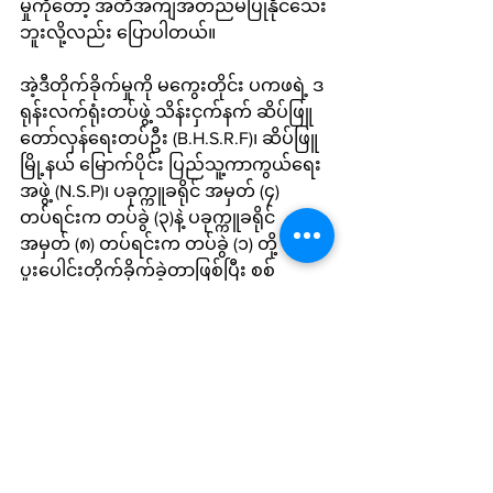
မှုကိုတော့ အတိအကျအတည်မပြုနိုင်သေး
ဘူးလို့လည်း ပြောပါတယ်။
အဲ့ဒီတိုက်ခိုက်မှုကို မကွေးတိုင်း ပကဖရဲ့ ဒ
ရုန်းလက်ရုံးတပ်ဖွဲ့ သိန်းငှက်နက် ဆိပ်ဖြူ
တော်လှန်ရေးတပ်ဦး (B.H.S.R.F)၊ ဆိပ်ဖြူ
မြို့နယ် မြောက်ပိုင်း ပြည်သူ့ကာကွယ်ရေး 
အဖွဲ့ (N.S.P)၊ ပခုက္ကူခရိုင် အမှတ် (၄) 
တပ်ရင်းက တပ်ခွဲ (၃)နဲ့ ပခုက္ကူခရိုင် 
အမှတ် (၈) တပ်ရင်းက တပ်ခွဲ (၁) တို့ 
ပူးပေါင်းတိုက်ခိုက်ခဲ့တာဖြစ်ပြီး စစ်
ကောင်စီဘက်က ၆၀မမတွေနဲ့ ပြန်ပစ်ခဲ့ပေ
မယ့် အထိအခိုက်မရှိခဲ့ဘူးလို့ သိရပါတယ်။
Local News
See All
Recent Posts