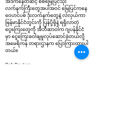
အဲဒီကနေတဆင့် စစ်မြေပြင်သုံး
လက်နက်ကြီးတွေအပါအဝင် မြေပြင်ကနေ 
ဝေဟင်ပစ် ဒုံးလက်နက်တွေနဲ့ လဲလှယ်ကာ 
မြန်မာနိုင်ငံတွင်းကို ပြန်ပို့ဖို့နဲ့ ရရှိလာတဲ့
ငွေကြေးတွေကို အီဘီဆာဝါက ဂျပန်နိုင်ငံ
မှာ ငွေကြေးခဝါချမှုလုပ်ဆောင်ခဲ့တယ်လို့ 
အမေရိကန် တရားဌာနက ပြောကြားထားပါ
တယ်။
Ref: Reuters
International News
Local News
See All
Recent Posts