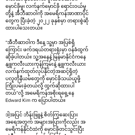
မှောင်ခိုမှု၊ လက်နက်မှောင်ခို ရောင်းဝယ်မှု
တို့နဲ့ အီဘီဆာဝါကို အမေရိကန်အာဏာပိုင်
တွေက ပြီးခဲ့တဲ့ ၂၀၂၂ ခုနှစ်မှာ တရားစွဲဆို
ထားပါသေးတယ်။
“အီဘီဆာဝါက ဒီနေ့ သူ့မှာ အပြစ်ရှိ
ကြောင်း ဖက်ဒရယ်တရားရုံးမှာ ဝန်ခံထွက်
ဆိုခဲ့ပါတယ်။ သူ့အနေနဲ့ မြန်မာနိုင်ငံကနေ 
နျူကလီးယားကုန်ကြမ်းနဲ့ နျူကလီးယား
လက်နက်ထုတ်လုပ်နိုင်တဲ့အဆင့်ရှိတဲ့ 
ပလူတိုနီယမ်တွေကို မှောင်ခိုသယ်ယူဖို့ 
ကြိုးပမ်းခဲ့တယ်လို့ ထွက်ဆိုထားပါ
တယ်”လို့ အမေရိကန်အစိုးရရှေ့နေ 
Edward Kim က ပြောပါတယ်။
ဒါ့အပြင် ဘိန်းဖြူနဲ့ စိတ်ကြွဆေးပြား
အရေအတွက် အများအပြားကိုလည်း အ
မေရိကန်နိုင်ငံထဲကို မှောင်ခိုတင်သွင်းပြီး 