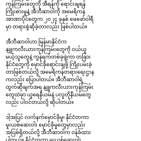
ကုန်ကြမ်းတွေကို အီရန်ကို ရောင်းချရန် 
ကြိုးစားမှုနဲ့ အီဘီဆာဝါကို အမေရိကန်
အာဏာပိုင်တွေက ၂၀၂၄ ခုနှစ် ဖေဖော်ဝါရီ
မှာ တရားစွဲဆိုခဲ့တာလည်း ဖြစ်ပါတယ်။
အီဘီဆာဝါဟာ မြန်မာနိုင်ငံက 
နျူကလီးယားကုန်ကြမ်းတွေကို ဝယ်ယူ
မယ့်သူတွေနဲ့ ကွန်ရက်တစ်ခုဖွဲ့ကာ တခြား
နိုင်ငံတွေကို မှောင်ခိုရောင်းချဖို့ ကြိုးပမ်းခဲ့
တာဖြစ်တယ်လို့ အမေရိကန်တရားရေးဌာန
ကလည်း ပြောပါတယ်။ အီဘီဆာဝါရဲ့ 
ထွက်ဆိုချက်အရ နျူကလီးယားကုန်ကြမ်း
တွေထဲမှာ ယူရေနီယမ်နဲ့ ပလူတိုနီယမ်တွေ
လည်း ပါဝင်တယ်လို့ ဆိုပါတယ်။
ဒါ့အပြင် လက်နက်မှောင်ခိုမှု၊ နိုင်ငံတကာ 
မူးယစ်ဆေးဝါး မှောင်ခိုမှုတွေမှာလည်း 
အပြစ်ရှိတယ်လို့ အီဘီဆာဝါက ဝန်ခံထား
ပါတယ်။ နိုင်ငံတကာ မူးယစ်ဆေးဝါး 