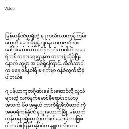
Video
မြန်မာနိုင်ငံမှာရှိတဲ့ နျူကလီးယားကုန်ကြမ်း
တွေကို မှောင်ခိုမှုနဲ့ ဂျပန်ယာကူဇာဂိုဏ်း
ခေါင်းဆောင် တာကီရှီအီဘီဆာဝါကို အမေ
ရိကန် တရားရေးဌာနက တရားစွဲဆိုခဲ့ပြီး
နောက် သူ့မှာ အပြစ်ရှိကြောင်း အီဘီဆာဝါ
က မနေ့ ဇန်နဝါရီ ၈ ရက်မှာ ဝန်ခံထွက်ဆိုခဲ့
ပါတယ်။
ဂျပန်ယာကူဇာဂိုဏ်းခေါင်းဆောင်လို့ လူသိ
များတဲ့ လက်နက်မှောင်ခိုရောင်းဝယ်သူ 
အသက် ၆၀ အရွယ် တာကီရှီအီဘီဆာဝါကို 
အမေရိကန်နိုင်ငံ နယူးယောက်မြို့ မန်ဟက်
တန်တရားရုံးမှာ ရုံးတင်စစ်ဆေးခဲ့တာဖြစ်
ပါတယ်။ မြန်မာနိုင်ငံက နျူကလီးယား