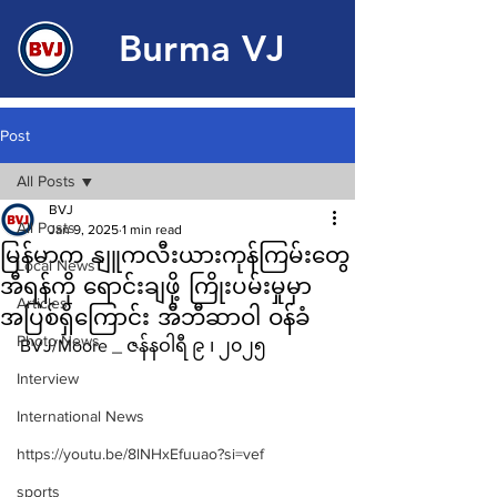
Burma VJ
Post
All Posts
BVJ
All Posts
Jan 9, 2025
1 min read
မြန်မာက နျူကလီးယားကုန်ကြမ်းတွေ
Local News
အီရန်ကို ရောင်းချဖို့ ကြိုးပမ်းမှုမှာ
Articles
အပြစ်ရှိကြောင်း အီဘီဆာဝါ ဝန်ခံ
Photo News
BVJ/Moore _ ဇန်နဝါရီ ၉ ၊ ၂၀၂၅
Interview
International News
https://youtu.be/8lNHxEfuuao?si=vef
sports