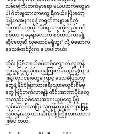
လမ်းမကြီးဘက်မှာရော မယ်ပဘက်တွေမှာ
ပါ ဂိတ်ချထားတာတွေ ရှိတယ်။ ပြီးတော့ 
မြန်မာအများစုနဲ့ တရုတ်အများစုရှိတဲ့ 
ဟိုတယ်တွေကို၊ အိမ်ရာတွေကိုလည်း ဝင်
စစ်တာ ၅ နေရာလောက် စစ်တယ်၊ တချို့
ဆိုင်တွေဆို လူတောင်မရှိဘူး” လို့ မဲဆောက်
ဒေသခံတစ်ဦးက ပြောပါတယ်။
ထိုင်း-မြန်မာနယ်စပ်တစ်လျှောက် လူကုန်
ကူးမှုနဲ့ အွန်လိုင်းငွေကြေးလိမ်လည်မှု(ကျား
ဖြန့်) လုပ်ငန်းတွေကြောင့် ဒေသခံပြည်သူ
တွေနဲ့ နိုင်ငံခြားသားခရီးသွားတွေစိုးရိမ်မှု
တွေ မြင့်တက်လာချိန် ထိုင်းအာဏာပိုင်တွေ
ကလည်း စစ်ဆေးအရေးယူမှုတွေ ပိုမို
လုပ်ဆောင်လာပြီး လူကုန်ကူးမှုနဲ့ ကျားဖြန့်
လုပ်ငန်းတွေ တားဆီးနိုင်ဖို့ ကြိုးစားလာတာ
ဖြစ်ပါတယ်။