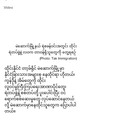
Video
မဲဆောက်မြို့နယ် ရဲစခန်ဝင်းအတွင်း ထိုင်း
ရဲတပ်ဖွဲ့နဲ့ လဝက တာဝန်ရှိသူတွေကို တွေ့ရစဉ် 
(Photo: Tak Immigration)
ထိုင်းနိုင်ငံ တာ့ခ်ရိုင် မဲဆောက်မြို့မှာ 
နိုင်ငံခြားသားအများစု နေထိုင်ရာ ဟိုတယ်၊ 
ကွန်ဒိုနဲ့ အိမ်တွေကို ထိုင်း
လူဝင်မှုကြီးကြပ်ရေးအာဏာပိုင်တွေ၊ 
ရဲတပ်ဖွဲ့နဲ့ စစ်တပ်တို့ ပူးပေါင်းပြီး ဝင်
ရောက်စစ်ဆေးမှုတွေ လုပ်ဆောင်နေတယ်
လို့ မဲဆောက်မှာနေထိုင်သူတွေက ပြောပါပါ
တယ်။