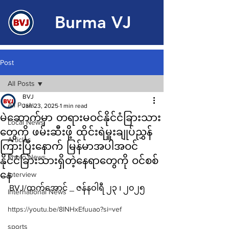
Burma VJ
Post
All Posts
BVJ
All Posts
Jan 23, 2025
1 min read
မဲဆောက်မှာ တရားမဝင်နိုင်ငံခြားသား
Local News
တွေကို ဖမ်းဆီးဖို့ ထိုင်းရဲမှူးချုပ်ညွှန်
Articles
ကြားပြီးနောက် မြန်မာအပါအဝင်
Photo News
နိုင်ငံခြားသားရှိတဲ့နေရာတွေကို ဝင်စစ်
နေ
Interview
BVJ/ထက်အောင် _ ဇန်နဝါရီ ၂၃ ၊ ၂၀၂၅
International News
https://youtu.be/8lNHxEfuuao?si=vef
sports