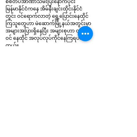
စစ်တပ်အာဏာသိမ်းပြီးနောက်ပိုင်း 
မြန်မာနိုင်ငံကနေ အိမ်နီးချင်းထိုင်းနိုင်ငံ
တွင်း ဝင်ရောက်လာတဲ့ ရွှေ့ပြောင်းနေထိုင်
ကြသူတွေဟာ မဲဆောက်မြို့နယ်အတွင်းမှာ 
အများအပြားရှိနေပြီး အများစုဟာ တရားမ
ဝင် နေထိုင် အလုပ်လုပ်ကိုင်နေကြရပါ
တယ်။
International News
See All
Recent Posts