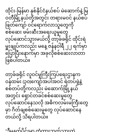
ထိုင်း-မြန်မာ နှစ်နိုင်ငံနယ်စပ် မဲဆောက်နဲ့ မြ
ဝတီမြို့နယ်တို့အတွင်း တရားမဝင် နယ်စပ်
ဖြတ်ကျော် ဝင်ရောက်လာသူတွေကို 
စစ်ဆေး ဖမ်းဆီးအရေးယူမှုတွေ 
လုပ်ဆောင်သွားမယ်လို့ တာ့ခ်ခရိုင် ထိုင်းရဲ
မှူးချုပ်ကလည်း မနေ့ ဇန်နဝါရီ ၂၂ ရက်မှာ 
ပြောပြီးနောက်မှာ အခုလိုစစ်ဆေးလာတာ
ဖြစ်ပါတယ်။
တာ့ခ်ခရိုင် လူဝင်မှုကြီးကြပ်ရေးဌာနက 
ဝန်ထမ်း (၃၀)ကျော်အပါအဝင် ရဲတပ်ဖွဲ့နဲ့ 
စစ်တပ်တို့ကလည်း မဲဆောက်မြို့နယ်
အတွင်း ရှောင်တခင်စစ်ဆေးမှုတွေ 
လုပ်ဆောင်နေသလို အဓိကလမ်းမကြီးတွေ
မှာ ဂိတ်ချစစ်ဆေးမှုတွေ လုပ်ဆောင်နေ
တယ်လို့ သိရပါတယ်။
“ဒီမနက်ပိုင်းမှာ တံတားဘက်သွားတဲ့ 