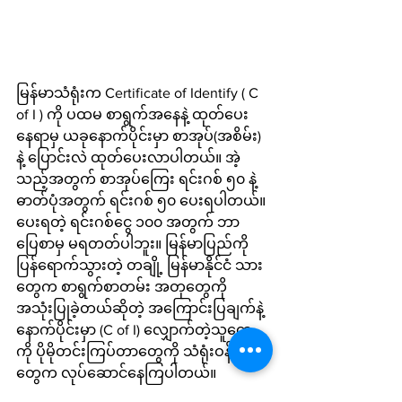
မြန်မာသံရုံးက Certificate of Identify ( C 
of I ) ကို ပထမ စာရွက်အနေနဲ့ ထုတ်ပေး
နေရာမှ ယခုနောက်ပိုင်းမှာ စာအုပ်(အစိမ်း) 
နဲ့ ပြောင်းလဲ ထုတ်ပေးလာပါတယ်။ အဲ့
သည့်အတွက် စာအုပ်ကြေး ရင်းဂစ် ၅၀ နဲ့ 
ဓာတ်ပုံအတွက် ရင်းဂစ် ၅၀ ပေးရပါတယ်။ 
ပေးရတဲ့ ရင်းဂစ်ငွေ ၁၀၀ အတွက် ဘာ
ပြေစာမှ မရတတ်ပါဘူး။ မြန်မာပြည်ကို 
ပြန်ရောက်သွားတဲ့ တချို့ မြန်မာနိုင်ငံ သား
တွေက စာရွက်စာတမ်း အတုတွေကို 
အသုံးပြုခဲ့တယ်ဆိုတဲ့ အကြောင်းပြချက်နဲ့ 
နောက်ပိုင်းမှာ (C of I) လျှောက်တဲ့သူတွေ
ကို ပိုမိုတင်းကြပ်တာတွေကို သံရုံးဝန်ထမ်း
တွေက လုပ်ဆောင်နေကြပါတယ်။