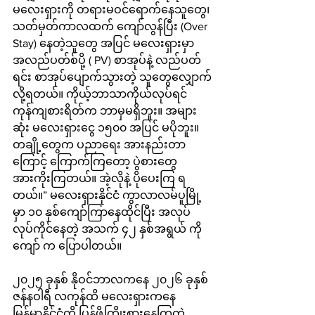
မလေးရှားကို တရားမဝင်ရောက်နေသူတွေ၊ 
သတ်မှတ်ကာလထက် ကျော်လွန်ပြီး (Over 
Stay) နေတဲ့သူတွေ အပြင် မလေးရှားမှာ 
အလည်ပတ်စ်ပို့ ( PV) စာအုပ်နဲ့ လည်ပတ်
ရင်း စာအုပ်ပျောက်သွားတဲ့ သူတွေလျှောက်
လို့ရတယ်။ ကိုယ့်ဘာသာကိုယ်လုပ်ရင် 
ကုန်ကျစားရိတ်က ဘာမှမရှိဘူး။ အများ
ဆုံး မလေးရှားငွေ ၁၅၀၀ အပြင် မပိုဘူး။ 
တချို့တွေက ပညာရေး အားနည်းတာ
ကြောင့် ကြောက်ကြတော့ ပွဲစားတွေ
အားကိုးကြတယ်။ အဲ့လိုနဲ့ ပိုပေးကြ ရ
တယ်။” မလေးရှားနိုင်ငံ ကွာလာလမ်ပူမြို့
မှာ ၁၀ နှစ်ကျော်ကြာနေထိုင်ပြီး အလုပ်
လုပ်ကိုင်နေတဲ့ အသက် ၄၂ နှစ်အရွယ် ကို
ကျော် က ပြောပါတယ်။
၂၀၂၅ ခုနှစ် နိုဝင်ဘာလကနေ ၂၀၂၆ ခုနှစ် 
ဇန်နဝါရီ လကုန်ထိ မလေးရှားကနေ 
မြန်မာနိုင်ငံကို ပြန်ဖို့ကြိုးစားနေကြတဲ့ 