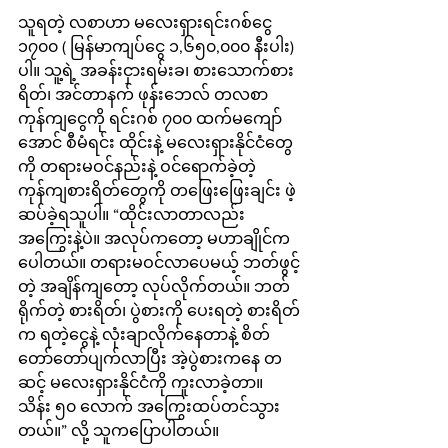
သူရတဲ့ လစာဟာ မလေးရှားရင်းဂစ်ငွေ 
၁၇၀၀ ( မြန်မာကျပ်ငွေ ၁,၆၅၀,၀၀၀ နီးပါး) 
ပါ။ သူ့ရဲ့ အခန်းငှားရမ်းခ၊ စားသောက်စား
ရိတ်၊ အင်တာနက် ဖုန်းဘေလ် တလစာ 
ကုန်ကျငွေကို ရင်းဂစ် ၇၀၀ ထက်မကျော်
အောင် စီမံရင်း ထိုင်းနဲ့ မလေးရှားနိုင်ငံတွေ
ကို တရားမဝင်နည်းနဲ့ ဝင်ရောက်ခဲ့တဲ့ 
ကုန်ကျစားရိတ်တွေကို တဖြေးဖြေးချင်း ဖဲ့
ဆပ်ခဲ့ရသူပါ။ “ထိုင်းလာတာလည်း 
အကြွေးနဲ့ပဲ။ အလုပ်ကတော့ မဟာချိုင်က 
ပေါတယ်။ တရားမဝင်လာပေမယ့် ဘတ်ဖွင့်
တဲ့ အချိန်ကျတော့ လုပ်လိုက်တယ်။ ဘတ်
ရိုက်တဲ့ စားရိတ်၊ ပွဲစားကို ပေးရတဲ့ စားရိတ်
က ရတဲ့ငွေနဲ့ လုံးချာလိုက်နေတာနဲ့ စိတ်
တော်တော်ပျက်လာပြီး အဲ့ပွဲစားကနေ တ
ဆင့် မလေးရှားနိုင်ငံကို ကူးလာခဲ့တာ။ 
သိန်း ၅၀ လောက် အကြွေးထပ်တင်သွား
တယ်။” လို့ သူကပြောပါတယ်။