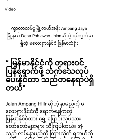
Video
ကွာလာလမ်ပူမြို့လယ်အနီး Ampang Jaya 
မြို့နယ် Desa Pahlawan Jalanဆိုတဲ့ ရပ်ကွက်မှာ
ရှိတဲ့ မ
လေးရှားနိုင်ငံ မြန်မာသံရုံး 
“ မြန်မာနိုင်ငံကို တရားဝင်
ပြန်ရောက်ဖို့ သက်သေလုပ်
ပေးနိုင်တာ သည်တနေရာပဲရှိ
တယ်”
Jalan Ampang Hilir ဆိုတဲ့ နာမည်ကို မ
လေးရှားနိုင်ငံကို ရောက်နေကြတဲ့ 
မြန်မာနိုင်ငံသား ရွှေ့ ပြောင်းလုပ်သား 
တော်တော်များများ သိကြပါတယ်။ အဲ့
သည့် လမ်းနာမည်ကို ကြားလိုက် ရတယ်ဆို