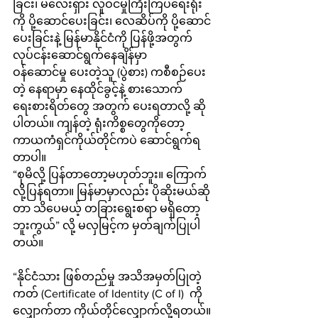
ခြင်း၊ မလေးရှား လူဝင်မှုကြီးကြပ်ရေးရုံး
ကို ပို့ဆောင်ပေးခြင်း၊ လေဆိပ်ကို ပို့ဆောင်
ပေးခြင်းနဲ့ မြန်မာနိုင်ငံကို ပြန်ဖို့အတွက် 
လုပ်ငန်းဆောင်ရွက်နေချိန်မှာ 
ဝန်ဆောင်မှု ပေးတဲ့သူ (ပွဲစား) ကစီစဉ်ပေး
တဲ့ နေရာမှာ နေထိုင်ခွင့်နဲ့ စားသောက်
ရေးစားရိတ်တွေ အတွက် ပေးရတာလို့ ဆို
ပါတယ်။ ကျန်တဲ့ ရုံးကိစ္စတွေကိုတော့ 
ကာယကံရှင်ကိုယ်တိုင်ကပဲ ဆောင်ရွက်ရ
တာပါ။
“စုမိလို့ ပြန်တာတော့မဟုတ်ဘူး။ ကြောက်
လို့ပြန်ရတာ။ မြန်မာမှာလည်း ပိုဆိုးမယ်ဆို
တာ သိပေမယ့် တခြားရွေးစရာ မရှိတော့
ဘူးကွယ်” လို့ မလှမြင့်က မှတ်ချက်ပြုပါ
တယ်။
“နိုင်ငံသား ဖြစ်တည်မှု အသိအမှတ်ပြုတဲ့
ကတ် (Certificate of Identity (C of I)  ကို
လျှောက်တာ ကိုယ်တိုင်လျှောက်လို့ရတယ်။ 