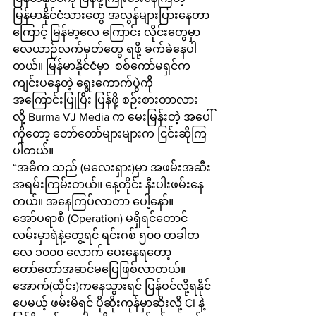
မြန်မာနိုင်ငံသားတွေ အလွန်များပြားနေတာ
ကြောင့် မြန်မာ့လေ ကြောင်း လိုင်းတွေမှာ 
လေယာဉ်လက်မှတ်တွေ ရဖို့ ခက်ခဲနေပါ
တယ်။ မြန်မာနိုင်ငံမှာ  စစ်ကော်မရှင်က 
ကျင်းပနေတဲ့ ရွေးကောက်ပွဲကို 
အကြောင်းပြုပြီး ပြန်ဖို့ စဉ်းစားတာလား
လို့ Burma VJ Media က မေးမြန်းတဲ့ အပေါ်
ကိုတော့ တော်တော်များများက ငြင်းဆိုကြ
ပါတယ်။
“အဓိက သည် (မလေးရှား)မှာ အဖမ်းအဆီး
အရမ်းကြမ်းတယ်။ နေ့တိုင်း နီးပါးဖမ်းနေ
တယ်။ အနေကြပ်လာတာ ပေါ့နော်။ 
အော်ပရာစီ (Operation) မရှိရင်တောင် 
လမ်းမှာရဲနဲ့တွေ့ရင် ရင်းဂစ် ၅၀၀ တခါတ
လေ ၁၀၀၀ လောက် ပေးနေရတော့ 
တော်တော်အဆင်မပြေဖြစ်လာတယ်။ 
အောက်(ထိုင်း)ကနေသွားရင် ပြန်ဝင်လို့ရနိုင်
ပေမယ့် ဖမ်းမိရင် ပိုဆိုးကုန်မှာဆိုးလို့ CI နဲ့