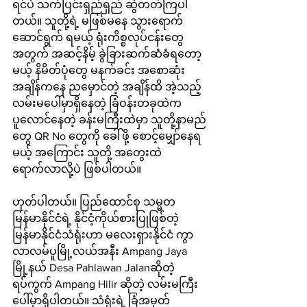
ရင်ပဲ သက်ပြင်းရှည်ရှည် ဆွဲတတ်ကြပါ
တယ်။ သူတို့ရဲ့ မဖြစ်မနေ သွားရောက်
ဆောင်ရွက် ရမယ့် ရုံးကိစ္စလုပ်ငန်းတွေ
အတွက် အဆင့်နိမ့် ခွဲခြားဆက်ဆံခံရတော့
မယ့် နိမိတ်ပုံတွေ မနက်ခင်း အစောဆုံး
အချိန်ကနေ ညမှောင်တဲ့ အချိန်ထိ အဲ့သည့်
လမ်းမပေါ်မှာရှိနေတဲ့ ခြံဝန်းတခုထဲက 
ပူလောင်နေတဲ့ ခန်းမကြီးထဲမှာ သူတို့နာမည်
တွေ QR No တွေကို ခေါ်ဖို့ စောင့်မျှော်နေရ
မယ့် အကြောင်း သူတို့ အတွေးထဲ 
ရောက်လာလို့ပဲ ဖြစ်ပါတယ်။
ဟုတ်ပါတယ်။ ပြည်ထောင်စု သမ္မတ 
မြန်မာနိုင်ငံရဲ့ နိုင်ငံ့ကိုယ်စားပြုဖြစ်တဲ့ 
မြန်မာနိုင်ငံသံရုံးဟာ မလေးရှားနိုင်ငံ ကွာ
လာလမ်ပူမြို့လယ်အနီး Ampang Jaya 
မြို့နယ် Desa Pahlawan Jalanဆိုတဲ့ 
ရပ်ကွက် Ampang Hilir ဆိုတဲ့ လမ်းမကြီး
ပေါ်မှာရှိပါတယ်။ သံရုံးရဲ့ ခြံအမှတ်