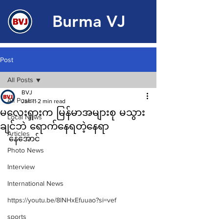
Burma VJ
Post
All Posts
BVJ
All Posts
Jan 11
2 min read
မလေးရှားက မြန်မာအများစု မသွား
Local News
ချင်ဘဲ ရောက်နေရတဲ့နေရာ
Articles
နေအောင်
Photo News
Interview
International News
https://youtu.be/8lNHxEfuuao?si=vef
sports