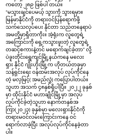
ကတော့ ၂၈၉ ဖြစ်ပါ တယ်။
“မသွားချင်ပေမယ့် သွားကို သွားရမှာ။ 
မြန်မာနိုင်ငံကို တရားဝင်ပြန်ရောက်ဖို့ 
သက်သေလုပ်ပေး နိုင်တာ သည်တနေရာပဲ 
အမတို့မှာရှိတာကိုး။ အဲ့ရုံးက လူတွေရဲ့ 
အကြောင်းကို ရှေ့ကသွားဖူးတဲ့ လူတွေရဲ့ 
တဆင့်စကားနဲ့တင် မရောက်ချင်ခဲ့တာ” လို့ 
ပဲခူးတိုင်းရွှေကျင်မြို့နယ်ကနေ မလေး
ရှား နိုင်ငံ ဂျိုးဟိုးမြို့က ဟိုတယ်တခုမှာ 
သန့်ရှင်းရေး ဝန်ထမ်းအလုပ် လုပ်ကိုင်နေ
တဲ့ မလှမြင့်( အမည်လွှဲ) ကပြောပါတယ်။ 
သူဟာ အသက် ၄၈နှစ်ရှိပါပြီ။ ၂၀၂၂ ခုနှစ်
မှာ ထိုင်းနိုင်ငံ မဟာချိုင်မြို့မှာ အလုပ်
လုပ်ကိုင်ခဲ့တဲ့သူဟာ နောက်တနှစ်အ
ကြာ(၂၀၂၃) ခုနှစ်မှာ မလေးရှားနိုင်ငံကို 
တရားမဝင်လမ်းကြောင်းကနေ ဝင်
ရောက်လာခဲ့ပြီး အလုပ်လုပ်ကိုင်နေခဲ့တာ
ပါ။ 