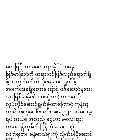
မလှမြင့်ဟာ မလေးရှားနိုင်ငံကနေ 
မြန်မာနိုင်ငံကို တရားဝင်ပြန်လည်ရောက်ရှိ
ဖို့ အတွက် ကိုယ်တိုင်ဆောင် ရွက်ဖို့ 
အခက်အခဲရှိခဲ့တာကြောင့် ဝန်ဆောင်မှုပေး
သူ (မြန်မာနိုင်ငံသား ပွဲစား) ကတဆင့် 
လုပ်ကိုင်ဆောင်ရွက်ခဲ့တာကြောင့် ကုန်ကျ
စားရိတ်စုစုပေါင်း ရင်းဂစ်ငွေ ၂၈၀၀ ပေးခဲ့
ရပါတယ်။ အဲ့သည့် ငွေဟာ မလေးရှား 
ကနေ ရန်ကုန်ကို ပြန်တဲ့ လေယာဉ်
လက်မှတ်၊ မြန်မာသံရုံးကို လိုက်ပါပို့ဆောင်