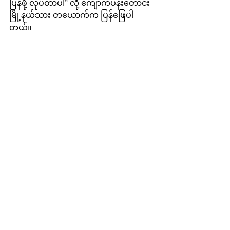
ပြန်ဖို့ လုပ်တာပါ” လို့ ကျောက်ပန်းတောင်း
မြို့နယ်သား တယောက်က ပြန်ဖြေပါ
တယ်။