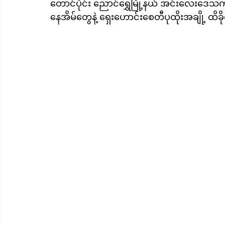
တောင်ပိုင်း ညောင်ရွှေမြို့နယ် အင်းလေးဒေသ
နေအိမ်တွေနဲ့ ရှေးဟောင်းစေတီပုထိုးအချို့ ထိခ