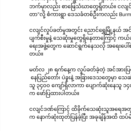
ဘက်မှာလည်း စာဖြေသံဃာတွေရှိတယ်။ ငလျင်လှု
တာ”လို့ စံကားရွာ ဒေသခံတစ်ဦးကလည်း Burm
ငလျင်လှုပ်ခတ်မှုအတွင်း ညောင်ရွှေမြို့နယ်
ပျက်စီးမှုနဲ့ သေဆုံးမှုတွေရှိနေတာကြောင့
ရေးအဖွဲ့တွေက ဆောင်ရွက်နေသလို အရေးပေါ်စ
တယ်။
မတ်လ ၂၈ ရက်နေ့က လှုပ်ခတ်ခဲ့တဲ့ အင်အားပြင်းင
 နေပြည်တော်၊ ပဲခူးနဲ့ အခြားဒေသတွေမှာ သေဆ
သူ ၃၄၀၀ ကျော်ရှိလာကာ ပျောက်ဆုံးနေသူ ၁၄၀
က ဖော်ပြထားပါတယ်။
ငလျင်ဒဏ်ကြောင့် ထိခိုက်သေဆုံးသူအရေအတွက်
က နောက်ဆုံးထုတ်ပြန်ခဲ့ပြီး အခုချိန်အထိ ထပ