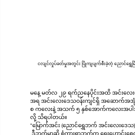
ငလျင်လှုပ်ခတ်မှုအတွင်း ပြိုကျပျက်စီးခဲ့တဲ့ ညောင်ရွ
မနေ့ မတ်လ ၂၉ ရက်ညနေပိုင်းအထိ အင်းလေးလူ
အရ အင်းလေးဒေသဝန်းကျင်ရှိ အဆောက်အအုံ ၁၉၇
စ ကလေးနဲ့ အသက် ၅ နှစ်အောက်ကလေးအပါအဝ
လို့ သိရပါတယ်။
“မြောက်အင်း (ညောင်ရွှေဘက် အင်းလေးဒေသ)
 ဒီဘက်မှာဆို စံကားရွာဘက်က ရှေးဟောင်းစေတီ