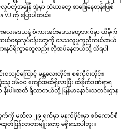
ပ်တဲ့အချိန် အဲ့မှာ သံဃာတွေ စာဖြေနေတုန်းဖြစ်
a VJ ကို ပြောပါတယ်။
 အင်းလေးဒေသနဲ့ စံကားအင်းဒေသတွေဘက်မှာ ထိခိုက်
် ကယ်ဆယ်ရေးလုပ်ငန်းတွေကို ဒေသလူမှုကူညီကယ်ဆယ်
ားနပ်ရိက္ခာတွေလည်း လိုအပ်နေတယ်လို့ သိရပါ
လျင်ကြောင့် မန္တလေးတိုင်း၊ စစ်ကိုင်းတိုင်း၊
ုံးသူ ၁၆၀၀ ကျော်အထိရှိလာပြီး ထိခိုက်ဒဏ်ရာရ
 နီးပါးအထိ ရှိလာတယ်လို့ မြန်မာနောင်းသတင်းဌာန
ကို မတ်လ ၂၉ ရက်မှာ မနက်ပိုင်းမှာ စစ်ကောင်စီ
်မံထုတ်ပြန်လာတာမျိုးတော့ မရှိသေးပါဘူး။