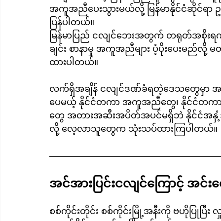
အကူအညီပေးသွားမယ်လို့ မြန်မာနိုင်ငံဆိုင်
ပြန်ပါတယ်။
မြန်မာပြည် ငလျင်ဘေးအတွက် တရုတ်အစိုးရက 
ချင်း စာနာမှု အကူအညီများ ပံ့ပိုးပေးမည်လို့
ထားပါတယ်။ 
လက်ရှိအချိန် ငလျင်ဒဏ်ခံရတဲ့ဒေသတွေမှာ
ပေမယ့် နိုင်ငံတကာ အကူအညီတွေ၊ နိုင်ငံတ
တွေ အတားအဆီးအပိတ်အပင်မရှိဘဲ နိုင်ငံအနှံ့အ
လို့ လေ့လာသူတွေက သုံးသပ်ထားကြပါတယ်။
အင်အားပြင်းငလျင်ကြောင့် အင်း
စစ်ကိုင်းတိုင်း စစ်ကိုင်းမြို့အနီးကို ဗဟိုပြုပြ