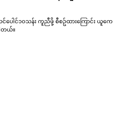
င်ပေါင်၁၀သန်း ကူညီဖို့ စီစဥ်ထားကြောင်း ယူကေ
ပါတယ်။