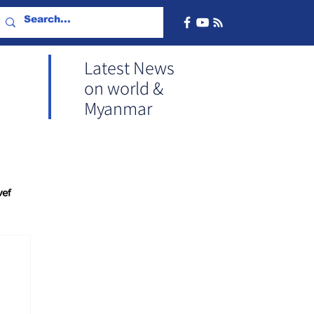
Latest News
on world &
Myanmar
vef