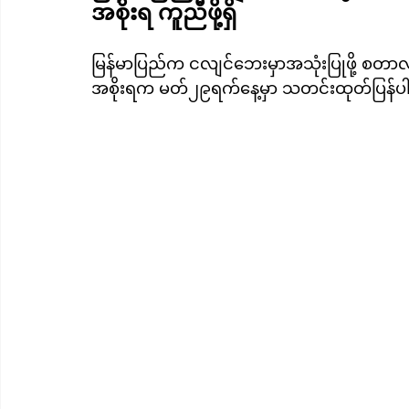
အစိုးရ ကူညီဖို့ရှိ
မြန်မာပြည်က ငလျင်ဘေးမှာအသုံးပြုဖို့ စတာလ
အစိုးရက မတ်၂၉ရက်နေ့မှာ သတင်းထုတ်ပြန်