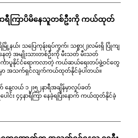
ရီကြာပိမိနေသူတစ်ဦးကို ကယ်ထုတ်
ိမြို့နယ်၊ သပြေကုန်းရပ်ကွက်၊ သစ္စာ(၂)လမ်းရှိ ပြိုကျ
ေတဲ့ အမျိုးသားတစ်ဦးကို မီးသတ် မီးသတ်
စင်္ကာပူနိုင်ငံရောကလာတဲ့ ကယ်ဆယ်ရေးတပ်ဖွဲ့ဝင်တွေ
မှာ အသက်ရှင်လျက်ကယ်ထုတ်နိုင်ခဲ့ပါတယ်။
 နေ့လယ် ၁၂း၅၂နာရီအချိန်မှာလှုပ်ခတ်
ေါင်း ၄၄နာရီကြာ နေခဲ့ရပြီးနောက် ကယ်ထုတ်နိုင်ခဲ့