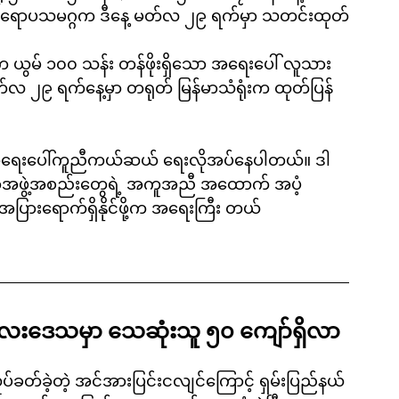
ရာ ဥရောပသမဂ္ဂက ဒီနေ့ မတ်လ ၂၉ ရက်မှာ သတင်းထုတ်
ယွမ် ၁၀၀ သန်း တန်ဖိုးရှိသော အရေးပေါ် လူသား
 မတ်လ ၂၉ ရက်နေ့မှာ တရုတ် မြန်မာသံရုံးက ထုတ်ပြန်
 အရေးပေါ်ကူညီကယ်ဆယ် ရေးလိုအပ်နေပါတယ်။ ဒါ
ကာအဖွဲ့အစည်းတွေရဲ့ အကူအညီ အထောက် အပံ့
ပြားရောက်ရှိနိုင်ဖို့က အရေးကြီး တယ်
လေးဒေသမှာ သေဆုံးသူ ၅၀ ကျော်ရှိလာ
ီး လှုပ်ခတ်ခဲ့တဲ့ အင်အားပြင်းငလျင်ကြောင့် ရှမ်းပြည်နယ်