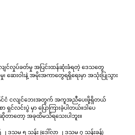
င်လှုပ်ခတ်မှု အပြင်းထန်ဆုံးခံရတဲ့ ဒေသတွေ
၊ ဆေးဝါးနဲ့ အမိုးအကာတွေရရှိရေးမှာ အသုံးပြုသွား
ိုင်ငံ ငလျင်ဘေးအတွက် အကူအညီပေးဖို့ရှိတယ်
စာ ရှင်လင်းပွဲ မှာ ပြောကြားခဲ့ပါတယ်။ဒါပေ
ိုတာတော့ အခုထိမသိရသေးပါဘူး။ 
 ၂ ဒသမ ၅ သန်း (ဒေါ်လာ ၂ ဒသမ ၇ သန်းခန့်) 