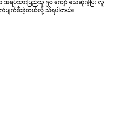
က အရပ်သားပြည်သူ ၅၀ ကျော် သေဆုံးခဲ့ပြီး လူ
ိုက်ပျက်စီးခဲ့တယ်လို့ သိရပါတယ်။