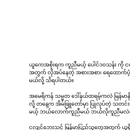
ယူကေအစိုးရက ကူညီမယ့် ပေါင်၁၀သန်း ကို ငလျ
အတွက် လိုအပ်နေတဲ့ အစားအစာ၊ ရေထောက်ပံ့မှု
မယ်လို့ သိရပါတယ်။
အမေရိကန် သမ္မတ ဒေါ်နယ်ထရမ့်ကလဲ မြန်မာန
လို့ တနေ့က အိမ်ဖြူတော်မှာ ပြုလုပ်တဲ့ သတင်း
မယ့် ဘယ်လောက်ကူညီမယ် ဘယ်လိုကူညီမလဲဆ
ငလျင်ဘေးသင့် မြန်မာပြည်သူတွေအတွက် ယူရို