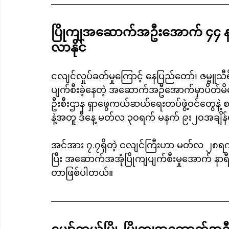
ပြိုကျအဆောက်အဦးအောက် ၄၄ နာ
လာနိုင်
ငလျင်လှုပ်ခတ်မှုကြောင့် နေပြည်တော်၊ ဇမ္ဗူသီရ
ပျက်စီးခဲ့နေတဲ့ အဆောက်အဦအောက်မှာပိတ်မိန
ဦးစီးဌာန ရှာဖွေကယ်ဆယ်ရေးတပ်ဖွဲ့ဝင်တွေနဲ့ 
နဲ့အတူ ဒီနေ့ မတ်လ ၃၀ရက် မနက် ၉း၂၀အချိန်
အင်အား ၇.၇ရှိတဲ့ ငလျင်ကြီးဟာ မတ်လ ၂၈ရက်
ပြီး အဆောက်အအုံပြိုကျပျက်စီးမှုအောက် နာရီပ
တာဖြစ်ပါတယ်။