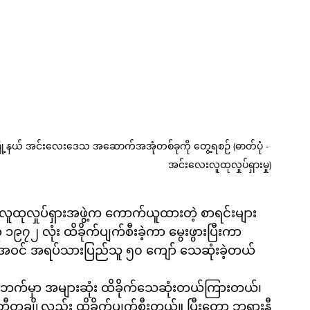
ှေမြို့နယ် အင်းလေးဒေသ အဆောက်အအုံတစ်ခုကို တွေ့ရစဉ် (ဓာတ်ပုံ - 
အင်းလေးလူထုလှုပ်ရှားမှု)
ထုလှုပ်ရှားအဖွဲ့က ကောက်ယူထားတဲ့ စာရင်းများ
၂ လုံး ထိခိုက်ပျက်စီးခဲ့ကာ မွေးဖွားပြီးကာ
င် အရပ်သားပြည်သူ ၅၀ ကျော် သေဆုံးခဲ့တယ်
ဘက်မှာ အများဆုံး ထိခိုက်သေဆုံးတယ်ကြားတယ်၊
တချို့လည်း ထိခိုက်ပျက်စီးတယ်။ ပြီးတော့ ဘုရားနီ