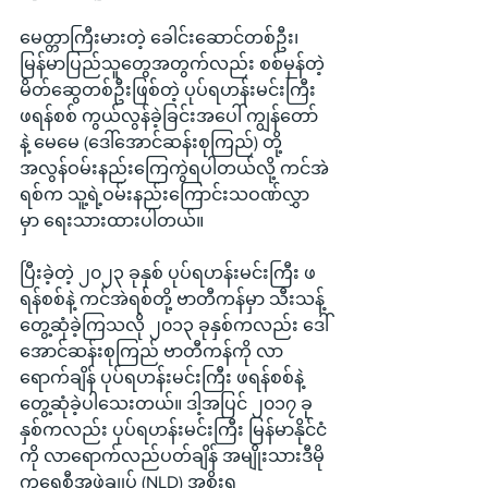
မေတ္တာကြီးမားတဲ့ ခေါင်းဆောင်တစ်ဦး၊ 
မြန်မာပြည်သူတွေအတွက်လည်း စစ်မှန်တဲ့
မိတ်ဆွေတစ်ဦးဖြစ်တဲ့ ပုပ်ရဟန်းမင်းကြီး 
ဖရန်စစ် ကွယ်လွန်ခဲ့ခြင်းအပေါ် ကျွန်တော်
နဲ့ မေမေ (ဒေါ်အောင်ဆန်းစုကြည်) တို့ 
အလွန်ဝမ်းနည်းကြေကွဲရပါတယ်လို့ ကင်အဲ
ရစ်က သူ့ရဲ့ဝမ်းနည်းကြောင်းသဝဏ်လွှာ
မှာ ရေးသားထားပါတယ်။
ပြီးခဲ့တဲ့ ၂၀၂၃ ခုနှစ် ပုပ်ရဟန်းမင်းကြီး ဖ
ရန်စစ်နဲ့ ကင်အဲရစ်တို့ ဗာတီကန်မှာ သီးသန့်
တွေ့ဆုံခဲ့ကြသလို ၂၀၁၃ ခုနှစ်ကလည်း ဒေါ်
အောင်ဆန်းစုကြည် ဗာတီကန်ကို လာ
ရောက်ချိန် ပုပ်ရဟန်းမင်းကြီး ဖရန်စစ်နဲ့ 
တွေ့ဆုံခဲ့ပါသေးတယ်။ ဒါ့အပြင် ၂၀၁၇ ခု
နှစ်ကလည်း ပုပ်ရဟန်းမင်းကြီး မြန်မာနိုင်ငံ
ကို လာရောက်လည်ပတ်ချိန် အမျိုးသားဒီမို
ကရေစီအဖွဲ့ချုပ် (NLD) အစိုးရ