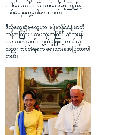
ခေါင်းဆောင် ဒေါ်အောင်ဆန်းစုကြည်နဲ့ 
ထပ်မံဆုံတွေ့ခဲ့ပါသေးတယ်။
ဒီလိုတွေ့ဆုံမှုတွေဟာ မြန်မာနိုင်ငံနဲ့ ဗာတီ
ကန်အကြား ပထမဆုံးအကြိမ် သံတမန်
ရေး ဆက်သွယ်တွေ့ဆုံမှုဖြစ်ခဲ့တယ်လို့
လည်း ကင်အဲရစ်က ရေးသားဖော်ပြထားပါ
တယ်။