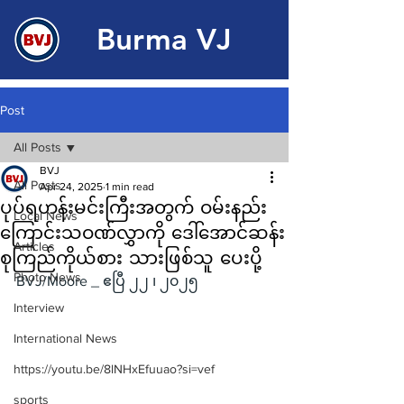
Burma VJ
Post
All Posts
BVJ
All Posts
Apr 24, 2025
1 min read
ပုပ်ရဟန်းမင်းကြီးအတွက် ဝမ်းနည်း
Local News
ကြောင်းသဝဏ်လွှာကို ဒေါ်အောင်ဆန်း
Articles
စုကြည်ကိုယ်စား သားဖြစ်သူ ပေးပို့
Photo News
BVJ/Moore _ ဧပြီ ၂၂ ၊ ၂၀၂၅
Interview
International News
https://youtu.be/8lNHxEfuuao?si=vef
sports