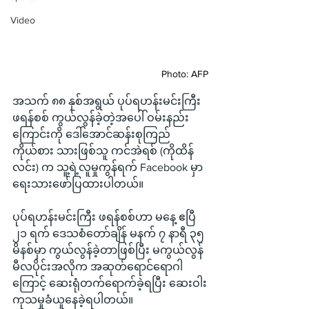
Video
Photo: AFP
အသက် ၈၈ နှစ်အရွယ် ပုပ်ရဟန်းမင်းကြီး 
ဖရန်စစ် ကွယ်လွန်ခဲ့တဲ့အပေါ် ဝမ်းနည်း
ကြောင်းကို ဒေါ်အောင်ဆန်းစုကြည်
ကိုယ်စား သားဖြစ်သူ ကင်အဲရစ် (ကိုထိန်
လင်း) က သူ့ရဲ့လူမှုကွန်ရက် Facebook မှာ 
ရေးသားဖော်ပြထားပါတယ်။
ပုပ်ရဟန်းမင်းကြီး ဖရန်စစ်ဟာ မနေ့ ဧပြီ 
၂၁ ရက် ဒေသစံတော်ချိန် မနက် ၇ နာရီ ၃၅ 
မိနစ်မှာ ကွယ်လွန်ခဲ့တာဖြစ်ပြီး မကွယ်လွန်
မီလပိုင်းအလိုက အဆုတ်ရောင်ရောဂါ
ကြောင့် ဆေးရုံတက်ရောက်ခဲ့ရပြီး ဆေးဝါး
ကုသမှုခံယူနေခဲ့ရပါတယ်။