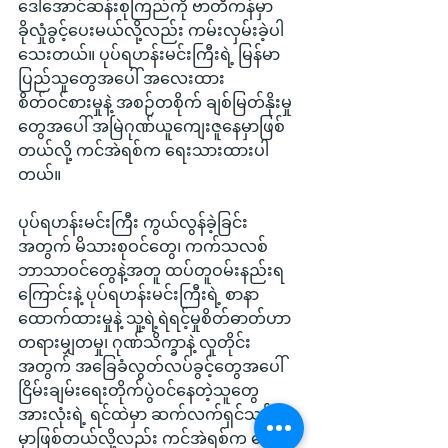
ဒေါ်အောင်ဆန်းစုကြည်ကို ဗာတီကန်မှာ 
ခိုလှုံခွင့်ပေးမယ်လို့လည်း ကမ်းလှမ်းခဲ့ပါ
သေးတယ်။ ပုပ်ရဟန်းမင်းကြီးရဲ့ မြန်မာ
ပြည်သူတွေအပေါ် အလေးထား
စိတ်ဝင်စားမှုနဲ့ အစဉ်တစိုက် ချစ်မြတ်နိုးမှု
တွေအပေါ် အမြဲဂုဏ်ယူကျေးဇူနေမှာဖြစ်
တယ်လို့ ကင်အဲရစ်က ရေးသားထားပါ
တယ်။
ပုပ်ရဟန်းမင်းကြီး ကွယ်လွန်ခဲ့ခြင်း
အတွက် မိသားစုဝင်တွေ၊ ကက်သလစ်
ဘာသာဝင်တွေနဲ့အတူ ထပ်တူဝမ်းနည်းရ
ကြောင်းနဲ့ ပုပ်ရဟန်းမင်းကြီးရဲ့ စာနာ
ထောက်ထားမှုနဲ့ သူ့ရဲ့ရဲရင့်မှုစိတ်ဓာတ်ဟာ 
တရားမျှတမှု၊ ဂုဏ်သိက္ခာနဲ့ လူတိုင်း
အတွက် အခြေခံလွတ်လပ်ခွင့်တွေအပေါ် 
ငြိမ်းချမ်းရေးတိုက်ပွဲဝင်နေတဲ့သူတွေ
အားလုံးရဲ့ ရင်ထဲမှာ ဆက်လက်ရှင်သန်နေ
မှာဖြစ်တယ်လို့လည်း ကင်အဲရစ်က ဖော်ပြ