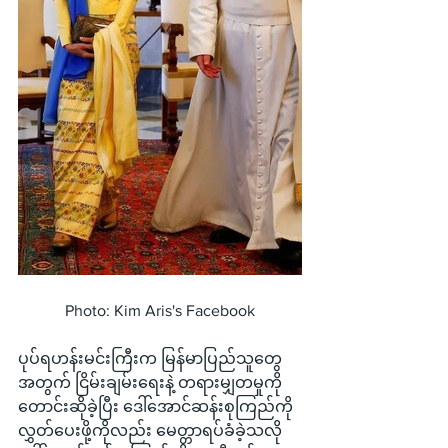
Photo: Kim Aris's Facebook
ပုပ်ရဟန်းမင်းကြီးက မြန်မာပြည်သူတွေ
အတွက် ငြိမ်းချမ်းရေးနဲ့ တရားမျှတမှုကို 
တောင်းဆိုခဲ့ပြီး ဒေါ်အောင်ဆန်းစုကြည်ကို 
လွှတ်ပေးဖို့ကိုလည်း မေတ္တာရပ်ခံခဲ့သလို 