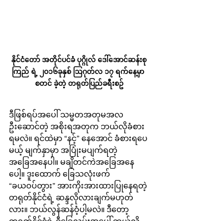
နိုင်ငံတော် အတိုင်ပင်ခံ ပုဂ္ဂိုလ် ဒေါ်အောင်ဆန်းစု
ကြည် ရဲ့ ၂၀၁၆ခုနှစ် ဩဂုတ်လ ၁၇ ရက်နေ့မှာ 
စတင် ခဲ့တဲ့ တရုတ်ပြည်ခရီးစဥ်
ဒီဖြစ်ရပ်အပေါ် သမ္မတအတုမအလ
ဦးဆောင်တဲ့ အစိုးရအတုက ဘယ်လိုခံစား
ရမလဲ။ ရင်ထဲမှာ “နင့်” နေအောင် ခံစားရပေ
မယ့် မျက်နှာမှာ အပြုံးမပျက်ရတဲ့ 
အခြေအနေပါ။ မချိတင်ကဲအခြေအနေ
ပေါ့။ ဒူးထောက် ခြေသလုံးဖက် 
“ခယဝပ်တွား” အားကိုးအားထားပြုနေရတဲ့ 
တရုတ်နိုင်ငံရဲ့ ဆန္ဒလိုလားချက်မဟုတ်
လား။ ဘယ်လွန်ဆန်ဝံ့ပါ့မလဲ။ ဒီတော့ 