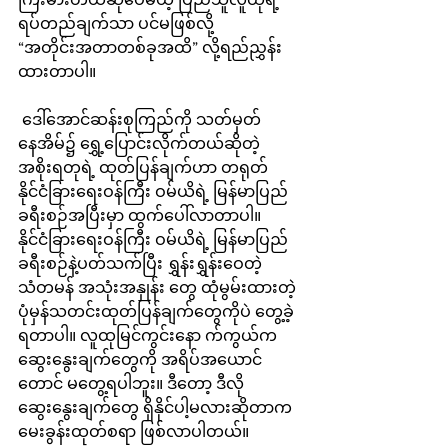
ရပ်တည်ချက်သာ ပင်မဖြစ်လို့  
“အတိုင်းအတာတစ်ခုအထိ” လို့ရည်ညွှန်း
ထားတာပါ။
 ဒေါ်အောင်ဆန်းစုကြည်ကို သတ်မှတ်
နေအိမ်၌ ရွှေ့ပြောင်းလိုက်တယ်ဆိုတဲ့ 
အစိုးရတုရဲ့ ထုတ်ပြန်ချက်ဟာ တရုတ်
နိုင်ငံခြားရေးဝန်ကြီး ဝမ်ယိရဲ့ မြန်မာပြည်
ခရီးစဉ်အပြီးမှာ ထွက်ပေါ်လာတာပါ။ 
နိုင်ငံခြားရေးဝန်ကြီး ဝမ်ယိရဲ့ မြန်မာပြည်
ခရီးစဉ်နဲ့ပတ်သက်ပြီး ရွှန်းရွှန်းဝေတဲ့ 
သံတမန် အသုံးအနှုန်း တွေ ထုံမွမ်းထားတဲ့ 
ပုံမှန်သတင်းထုတ်ပြန်ချက်တွေကိုပဲ တွေ့ခဲ့
ရတာပါ။ လူထုမြင်ကွင်းနော က်ကွယ်က 
ဆွေးနွေးချက်တွေကို အရိပ်အယောင်
တောင် မတွေ့ရပါဘူး။ ဒီတော့ ဒီလို
ဆွေးနွေးချက်တွေ ရှိနိုင်ပါ့မလားဆိုတာက 
မေးခွန်းထုတ်စရာ ဖြစ်လာပါတယ်။