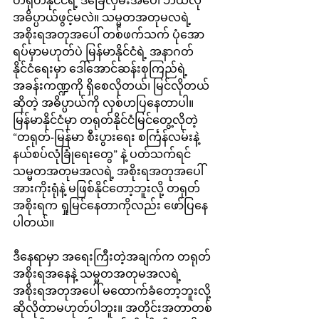
တရုတ်နိုင်ငံရဲ့ ဒီခြေလှမ်းအပေါ် ဘယ်လို 
အဓိပ္ပာယ်ဖွင့်မလဲ။ သမ္မတအတုမလရဲ့ 
အစိုးရအတုအပေါ် တစ်ဖက်သက် ပုံအော
ရပ်မှာမဟုတ်ပဲ မြန်မာနိုင်ငံရဲ့ အနာဂတ်
နိုင်ငံရေးမှာ ဒေါ်အောင်ဆန်းစုကြည်ရဲ့
အခန်းကဏ္ဍကို ရှိစေလိုတယ်၊ မြင်လိုတယ်
ဆိုတဲ့ အဓိပ္ပာယ်ကို လှစ်ဟပြနေတာပါ။ 
မြန်မာနိုင်ငံမှာ တရုတ်နိုင်ငံမြင်တွေ့လိုတဲ့ 
“တရုတ်-မြန်မာ စီးပွားရေး စင်္ကြန်လမ်းနဲ့ 
နယ်စပ်လုံခြုံရေးတွေ” နဲ့ ပတ်သက်ရင် 
သမ္မတအတုမအလရဲ့ အစိုးရအတုအပေါ် 
အားကိုးရုံနဲ့ မဖြစ်နိုင်တော့ဘူးလို့ တရုတ်
အစိုးရက ရှုမြင်နေတာကိုလည်း ဖော်ပြနေ
ပါတယ်။
ဒီနေရာမှာ အရေးကြီးတဲ့အချက်က တရုတ်
အစိုးရအနေနဲ့ သမ္မတအတုမအလရဲ့ 
အစိုးရအတုအပေါ် မထောက်ခံတော့ဘူးလို့ 
ဆိုလိုတာမဟုတ်ပါဘူး။ အတိုင်းအတာတစ်