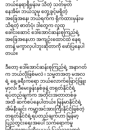
ဘယ်နေရာရှိမှန်းမ သိတဲ့ သတ်မှတ်
နေအိမ်၊ ဘယ်သူမှ တွေ့ခွင့်မရှိတဲ့ 
အခြေအနေ၊ ဘယ်ရက်က ရိုက်ထားမှန်းမ
သိရတဲ့ ဓာတ်ပုံ၊ ဒါတွေက လူထု
ခေါင်းဆောင် ဒေါ်အောင်ဆန်းစုကြည်ရဲ့ 
အခြေအနေဟာ အကျဉ်းထောင်ထဲ နေရ
တာနဲ့ မကွာလှပါဘူးဆိုတာကို ဖော်ပြနေပါ
တယ်။
ဒီတော့ ဒေါ်အောင်ဆန်းစုကြည်ရဲ့ အနာဂတ်
က ဘယ်လိုဖြစ်မလဲ ၊ သမ္မတအတု မအလ
ရဲ့ ရှေ့ခရီးကရော ဘယ်လောက်ဖြောင့်ဖြူး
မှာလဲ၊ ဒီမေးခွန်းနှစ်ခုနဲ့ တရုတ်နိုင်ငံရဲ့ 
ရပ်တည်ချက်က အတိုင်းအတာတစ်ခု 
အထိ ဆက်စပ်နေပါတယ်။ မြန်မာနိုင်ငံရဲ့ 
အိမ်နီးချင်း ကမ္ဘာ့အင်အားကြီးနိုင်ငံဖြစ်တဲ့ 
တရုတ်နိုင်ငံရဲ့ရပ်တည်ချက်ဟာ မြန်မာ့
ပြည်တွင်းရေးအပေါ် သက်ရောက်မှု
ကြီးမားတယ်ဆိုပေမယ့် ပြည်သူလူထုရဲ့ 