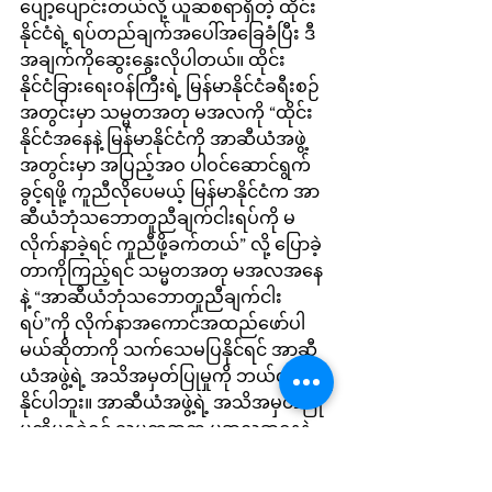
ပျော့ပျောင်းတယ်လို့ ယူဆစရာရှိတဲ့ ထိုင်း
နိုင်ငံရဲ့ ရပ်တည်ချက်အပေါ်အခြေခံပြီး ဒီ
အချက်ကိုဆွေးနွေးလိုပါတယ်။ ထိုင်း
နိုင်ငံခြားရေးဝန်ကြီးရဲ့ မြန်မာနိုင်ငံခရီးစဉ်
အတွင်းမှာ သမ္မတအတု မအလကို “ထိုင်း
နိုင်ငံအနေနဲ့ မြန်မာနိုင်ငံကို အာဆီယံအဖွဲ့
အတွင်းမှာ အပြည့်အဝ ပါဝင်ဆောင်ရွက်
ခွင့်ရဖို့ ကူညီလိုပေမယ့် မြန်မာနိုင်ငံက အာ
ဆီယံဘုံသဘောတူညီချက်ငါးရပ်ကို မ
လိုက်နာခဲ့ရင် ကူညီဖို့ခက်တယ်” လို့ ပြောခဲ့
တာကိုကြည့်ရင် သမ္မတအတု မအလအနေ
နဲ့ “အာဆီယံဘုံသဘောတူညီချက်ငါး
ရပ်”ကို လိုက်နာအကောင်အထည်ဖော်ပါ
မယ်ဆိုတာကို သက်သေမပြနိုင်ရင် အာဆီ
ယံအဖွဲ့ရဲ့ အသိအမှတ်ပြုမှုကို ဘယ်လိုမှမရ
နိုင်ပါဘူး။ အာဆီယံအဖွဲ့ရဲ့ အသိအမှတ်ပြု
မူကိုမရခဲ့ရင် သမ္မတအတု မအလအနေနဲ့ 
ကမ္ဘာ့နိုင်ငံတွေရဲ့ အသိအမှတ်ပြုမူရဖို့ဆို
တာ “ရွှေပြည်တော်မျှော်လေတိုင်းဝေး”ပါ