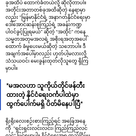
ခုအထိပဲ ထောက်ခံတယ်လို့ ဆိုလိုတာပါ။ 
အတိုင်းအတာတစ်ခုအထိဆိုတဲ့ နေရာမှာ
လည်း “မြန်မာနိုင်ငံရဲ့ အနာဂတ်နိုင်ငံရေးမှာ 
ဒေါ်အောင်ဆန်းစုကြည်ရဲ့ အခန်းကဏ္ဍ 
ပါဝင်ခွင့်ပြုရမယ်” ဆိုတဲ့ “အထိုင်” ကနေ 
သမ္မတအတုမအလရဲ့ အစိုးရအတုအပေါ် 
ထောက် ခံမှုပေးမယ်ဆိုတဲ့ သဘောပါ။ ဒီ
အချက်အပေါ်မှာလည်း ဟုတ်ပါ့မလားလို့ 
သံသယဝင်၊ မေးခွန်းထုတ်လိုသူတွေ ရှိကြ
မှာပါ။
"မအလဟာ သူကိုယ်တိုင်ဖန်တီး
ထားတဲ့ နိုင်ငံရေးဝင်္ကပါထဲမှာ 
ထွက်ပေါက်မရှိ ပိတ်မိနေပါပြီ"
ရိုးရိုးလေးစဉ်းစားကြည့်ရင် အခြေအနေ
ကို  “ရှင်းရှင်းလင်းလင်း၊ ကြည်ကြည်လင်
လင်“ မြင်ရမှာပါ။ နိုင်ငံရေးအရ တည်ငြိမ်မှု