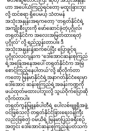
“မိတ်ဆွေဟောင်းကြီး”ဆိုတဲ့ အသုံးအနှုန်း
ဟာ အပေါ်ယံကြည့်ရင်တော့ မထူးခြားဘူး
လို့ ထင်စရာ ရှိပေမယ့် သံတမန်
အသုံးအနှုန်းအရကတော့ “တရုတ်နိုင်ငံရဲ့
အကျိုးစီးပွားကို ဖော်ဆောင်ခဲ့တဲ့ပုဂ္ဂိုလ်၊ 
တရုတ်နိုင်ငံက အလေးအမြတ်ထားရတဲ့
ပုဂ္ဂိုလ်” လို့ ရည်ညွှန်းတာပါ။ ဒီ
အသုံးအနှုန်းနဲ့ဆက်စပ်ပြီး ပြောခွင့်ရ
ပုဂ္ဂိုလ်လင်ဂျန်းက “ဒေါ်အောင်ဆန်းစုကြည်
ရဲ့အခြေအနေအပေါ် တရုတ်နိုင်ငံက အမြဲ 
စောင့်ကြည့်နေပါတယ်”လို့ ဆိုလိုက်တာ
ကတော့ မြန်မာနိုင်ငံရဲ့အနာဂတ်နိုင်ငံရေးမှာ 
ဒေါ်အောင် ဆန်းစုကြည်ရဲ့အခန်းကဏ္ဍကို 
ဖယ်ထုတ်မထားပါဘူးလို့ သွယ်ဝိုက်ပြောဆို
လိုက်တာပါ။ 
တရုတ်ကွန်မြူနစ်ပါတီရဲ့ ပေါလစ်ဗျူရိုအဖွဲ့
ဝင်ဖြစ်သလို တရုတ်နိုင်ငံခြားရေးဝန်ကြီး
လည်းဖြစ်တဲ့ ဝမ်ယိရဲ့ မြန်မာပြည်ခရီးစဉ်
အတွင်း ဒေါ်အောင်ဆန်းစုကြည်နဲ့ပတ်သက်