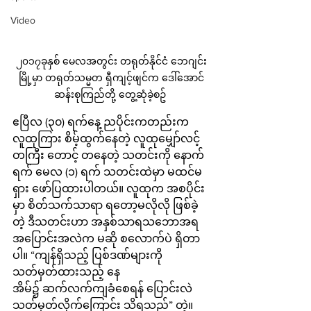
Video
၂၀၁၇ခုနှစ် မေလအတွင်း တရုတ်နိုင်ငံ ဘေဂျင်း
မြို့မှာ တရုတ်သမ္မတ ရှီကျင့်ဖျင်က ဒေါ်‌အောင်
ဆန်းစုကြည်တို့ တွေ့ဆုံခဲ့စဥ် 
ဧပြီလ (၃၀) ရက်နေ့ ညပိုင်းကတည်းက 
လူထုကြား စိမ့်ထွက်နေတဲ့ လူထုမျှော်လင့်
တကြီး တောင့် တနေတဲ့ သတင်းကို နောက်
ရက် မေလ (၁) ရက် သတင်းထဲမှာ မထင်မ
ရှား ဖော်ပြထားပါတယ်။ လူထုက အစပိုင်း
မှာ စိတ်သက်သာရာ ရတော့မလိုလို ဖြစ်ခဲ့
တဲ့ ဒီသတင်းဟာ အနှစ်သာရသဘောအရ 
အပြောင်းအလဲက မဆို စလောက်ပဲ ရှိတာ
ပါ။ “ကျန်ရှိသည့် ပြစ်ဒဏ်များကို 
သတ်မှတ်ထားသည့် နေ
အိမ်၌ ဆက်လက်ကျခံစေရန် ပြောင်းလဲ
သတ်မှတ်လိုက်ကြောင်း သိရသည်” တဲ့။