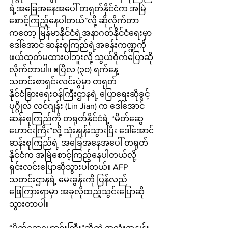
ရဲ့အခြေအနေအပေါ် တရုတ်နိုင်ငံက အမြဲ 
စောင့်ကြည့်နေပါတယ်”လို့ ဆိုလိုက်တာ
ကတော့ မြန်မာနိုင်ငံရဲ့အနာဂတ်နိုင်ငံရေးမှာ 
ဒေါ်အောင် ဆန်းစုကြည်ရဲ့အခန်းကဏ္ဍကို 
ဖယ်ထုတ်မထားပါဘူးလို့ သွယ်ဝိုက်ပြောဆို
လိုက်တာပါ။ ဧပြီလ (၃၀) ရက်နေ့ 
သတင်းစာရှင်းလင်းပွဲမှာ တရုတ်
နိုင်ငံခြားရေးဝန်ကြီးဌာနရဲ့ ပြောရေးဆိုခွင့်
ပုဂ္ဂိုလ် လင်ဂျန်း (Lin Jian) က ဒေါ်အောင်
ဆန်းစုကြည်ကို တရုတ်နိုင်ငံရဲ့ “မိတ်ဆွေ
ဟောင်းကြီး”လို့ သုံးနှုန်းသွားပြီး ဒေါ်အောင်
ဆန်းစုကြည်ရဲ့ အခြေအနေအပေါ် တရုတ်
နိုင်ငံက အမြဲစောင့်ကြည့်နေပါတယ်လို့ 
ရှင်းလင်းပြောဆိုသွားပါတယ်။ AFP 
သတင်းဌာနရဲ့ မေးခွန်းကို ပြန်လည်
ဖြေကြားရာမှာ အခုလိုထည့်သွင်းပြောဆို
သွားတာပါ။