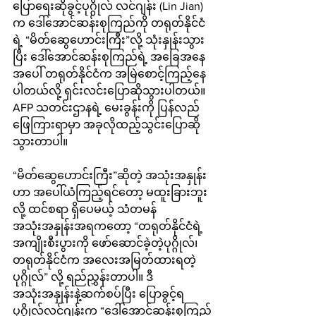
ပြောရေးဆိုခွင့်ပုဂ္ဂိုလ် လင်ဂျန်း (Lin Jian) 
က ဒေါ်အောင်ဆန်းစုကြည်ကို တရုတ်နိုင်ငံ
ရဲ့ “မိတ်ဆွေဟောင်းကြီး”လို့ သုံးနှုန်းသွား
ပြီး ဒေါ်အောင်ဆန်းစုကြည်ရဲ့ အခြေအနေ
အပေါ် တရုတ်နိုင်ငံက အမြဲစောင့်ကြည့်နေ
ပါတယ်လို့ ရှင်းလင်းပြောဆိုသွားပါတယ်။ 
AFP သတင်းဌာနရဲ့ မေးခွန်းကို ပြန်လည်
ဖြေကြားရာမှာ အခုလိုထည့်သွင်းပြောဆို
သွားတာပါ။
“မိတ်ဆွေဟောင်းကြီး”ဆိုတဲ့ အသုံးအနှုန်း
ဟာ အပေါ်ယံကြည့်ရင်တော့ မထူးခြားဘူး
လို့ ထင်စရာ ရှိပေမယ့် သံတမန်
အသုံးအနှုန်းအရကတော့ “တရုတ်နိုင်ငံရဲ့
အကျိုးစီးပွားကို ဖော်ဆောင်ခဲ့တဲ့ပုဂ္ဂိုလ်၊ 
တရုတ်နိုင်ငံက အလေးအမြတ်ထားရတဲ့
ပုဂ္ဂိုလ်” လို့ ရည်ညွှန်းတာပါ။ ဒီ
အသုံးအနှုန်းနဲ့ဆက်စပ်ပြီး ပြောခွင့်ရ
ပုဂ္ဂိုလ်လင်ဂျန်းက “ဒေါ်အောင်ဆန်းစုကြည်