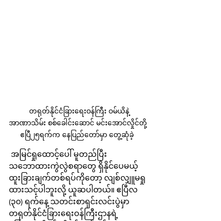
 တရုတ်နိုင်ငံခြားရေးဝန်ကြီး ဝမ်ယိနဲ့ 
အာဏာသိမ်း စစ်ခေါင်းဆောင် မင်းအောင်လှိုင်တို့ 
ဧပြီ၂၅ရက်က နေပြည်တော်မှာ တွေ့ဆုံခဲ့  
 အမြင်ရှုထောင့်ပေါ် မူတည်ပြီး 
သဘောထားကွဲလွဲစရာတွေ ရှိနိုင်ပေမယ့် 
ထူးခြားချက်တစ်ရပ်ကိုတော့ လျစ်လျှူမရှု
ထားသင့်ပါဘူးလို့ ယူဆပါတယ်။ ဧပြီလ 
(၃၀) ရက်နေ့ သတင်းစာရှင်းလင်းပွဲမှာ 
တရုတ်နိုင်ငံခြားရေးဝန်ကြီးဌာနရဲ့ 