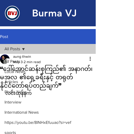
Burma VJ
Post
All Posts
aung thwin
All Posts
May 3
2 min read
“ဒေါ်အောင်ဆန်းစုကြည်၏ အနာဂတ်၊
Local News
မအလ ၏ရှေ့ခရီးနှင့် တရုတ်
Articles
နိုင်ငံတော်ရပ်တည်ချက်”
Photo News
လင်းယုန်နက် 
Interview
International News
https://youtu.be/8lNHxEfuuao?si=vef
sports