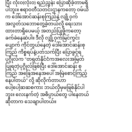
ပြီး လုံးဝ(လုံးဝ) ရည်ညွှန်း ပြောဆိုခဲ့တာမရှိ
ပါဘူး။ ဧရာဝတီသတင်းဌာနကတော့ ဝမ်ယိ
က ဒေါ်အောင်ဆန်းစုကြည်နဲ့ လျို့ဝှက် 
အလွတ်သဘောတွေ့ခဲ့တယ်လို့ ရေးသား
ထားတာရှိပေမယ့် အတည်ပြုဖို့ကတော့ 
ခက်ခဲနေဆဲပါ။ ဒီလို လျှို့ဝှက်မြင်ကွင်း
ပျောက် ကိုင်တွယ်နေတဲ့ ဒေါ်အောင်ဆန်းစု
ကြည် ကိစ္စရပ်နဲ့ပတ်သက်ပြီး ပြောခွင့်ရ
ပုဂ္ဂိုလ်က “တရုတ်နိုင်ငံကအလေးအမြတ်
ပြုရတဲ့ပုဂ္ဂိုလ်ဖြစ်ပြီး ဒေါ်အောင်ဆန်း စု
ကြည် အခြေအနေအပေါ် အမြဲစောင့်ကြည့်
နေပါတယ်” လို့ ဆိုလိုက်တာဟာ 
ပေါ့ပေါ့ဆဆစကား ဘယ်လိုမှမဖြစ်နိုင်ပါ
ဘူး။ လေးနက်တဲ့ အဓိပ္ပာယ်တွေ ပါနေတယ်
ဆိုတာက သေချာပါတယ်။