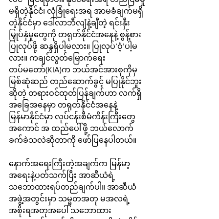
မရှိတဲ့နိုင်ငံ၊ လုံခြုံရေးအရ အာမခံချက်မရှိ
တဲ့နိုင်ငံမှာ ဒေါ်လာဘီလျံနဲ့ချီတဲ့ ရင်းနှီး 
မြှုပ်နှံမှုတွေကို တရုတ်နိုင်ငံအနေနဲ့ စွန့်စား
ပြုလုပ်ဖို့ ဆန္ဒရှိပါ့မလား။ ပြုလုပ်’ဝံ့’ပါ့မ
လား။ ကချင်လွတ်မြောက်ရေး
တပ်မတော်(KIA)က ဘယ်အင်အားစုကိုမှ 
မြစ်ဆုံဆည် တည်ဆောက်ခွင့် မပြုနိုင်ဘူး
ဆိုတဲ့ တရားဝင်ထုတ်ပြန်ချက်ဟာ လက်ရှိ
အခြေအနေမှာ တရုတ်နိုင်ငံအနေနဲ့ 
မြန်မာနိုင်ငံမှာ လုပ်ငန်းစီမံကိန်းကြီးတွေ 
အကောင် အ ထည်ပေါ်ဖို့ ဘယ်လောက်
ခက်ခဲသလဲဆိုတာကို ဖော်ပြနေပါတယ်။
နောက်အရေးကြီးတဲ့အချက်က မြန်မာ့
အရေးနဲ့ပတ်သက်ပြီး အာဆီယံရဲ့ 
သဘောထားရပ်တည်ချက်ပါ။ အာဆီယံ
အဖွဲ့အတွင်းမှာ သမ္မတအတု မအလရဲ့ 
အစိုးရအတုအပေါ် သဘောထား