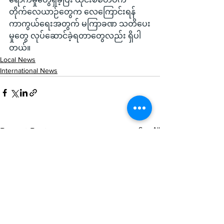
တိုက်လေယာဉ်တွေက လေကြောင်းရန်
ကာကွယ်ရေးအတွက် မကြာခဏ သတိပေး
မှုတွေ လုပ်ဆောင်ခဲ့ရတာတွေလည်း ရှိပါ
တယ်။
Local News
International News
See All
Recent Posts