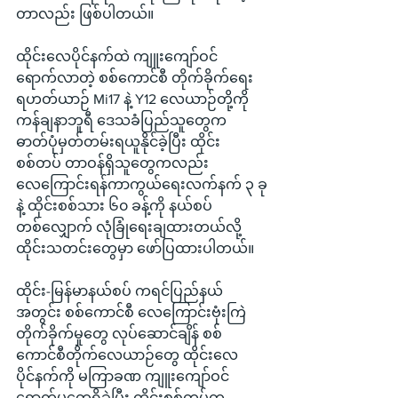
တာလည်း ဖြစ်ပါတယ်။
ထိုင်းလေပိုင်နက်ထဲ ကျူးကျော်ဝင်
ရောက်လာတဲ့ စစ်ကောင်စီ တိုက်ခိုက်ရေး
ရဟတ်ယာဉ် Mi17 နဲ့ Y12 လေယာဉ်တို့ကို 
ကန်ချနာဘူရီ ဒေသခံပြည်သူတွေက 
ဓာတ်ပုံမှတ်တမ်းရယူနိုင်ခဲ့ပြီး ထိုင်း
စစ်တပ် တာဝန်ရှိသူတွေကလည်း 
လေကြောင်းရန်ကာကွယ်ရေးလက်နက် ၃ ခု
နဲ့ ထိုင်းစစ်သား ၆၀ ခန့်ကို နယ်စပ်
တစ်လျှောက် လုံခြုံရေးချထားတယ်လို့ 
ထိုင်းသတင်းတွေမှာ ဖော်ပြထားပါတယ်။
ထိုင်း-မြန်မာနယ်စပ် ကရင်ပြည်နယ်
အတွင်း စစ်ကောင်စီ လေကြောင်းဗုံးကြဲ
တိုက်ခိုက်မှုတွေ လုပ်ဆောင်ချိန် စစ်
ကောင်စီတိုက်လေယာဉ်တွေ ထိုင်းလေ
ပိုင်နက်ကို မကြာခဏ ကျူးကျော်ဝင်
ရောက်မှုတွေရှိခဲ့ပြီး ထိုင်းစစ်တပ်က 