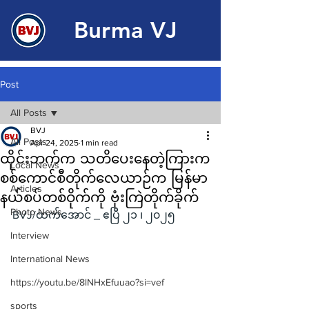
Burma VJ
Post
All Posts
BVJ
All Posts
Apr 24, 2025
1 min read
ထိုင်းဘက်က သတိပေးနေတဲ့ကြားက
Local News
စစ်ကောင်စီတိုက်လေယာဉ်က မြန်မာ
Articles
နယ်စပ်တစ်ဝိုက်ကို ဗုံးကြဲတိုက်ခိုက်
Photo News
BVJ/ထက်အောင် _ ဧပြီ ၂၁ ၊ ၂၀၂၅
Interview
International News
https://youtu.be/8lNHxEfuuao?si=vef
sports