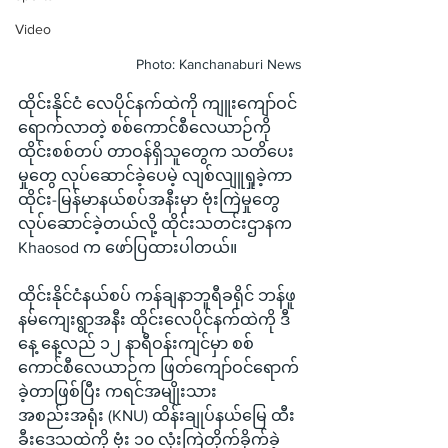
Video
Photo: Kanchanaburi News
ထိုင်းနိုင်ငံ လေပိုင်နက်ထဲကို ကျူးကျော်ဝင်
ရောက်လာတဲ့ စစ်ကောင်စီလေယာဉ်ကို 
ထိုင်းစစ်တပ် တာဝန်ရှိသူတွေက သတိပေး
မှုတွေ လုပ်ဆောင်ခဲ့ပေမဲ့ လျစ်လျူရှုခဲ့ကာ 
ထိုင်း-မြန်မာနယ်စပ်အနီးမှာ ဗုံးကြဲမှုတွေ 
လုပ်ဆောင်ခဲ့တယ်လို့ ထိုင်းသတင်းဌာနက 
Khaosod က ဖော်ပြထားပါတယ်။
ထိုင်းနိုင်ငံနယ်စပ် ကန်ချနာဘူရီခရိုင် ဘန်ဖူ
နမ်ကျေးရွာအနီး ထိုင်းလေပိုင်နက်ထဲကို ဒီ
နေ့ နေ့လည် ၁၂ နာရီဝန်းကျင်မှာ စစ်
ကောင်စီလေယာဉ်က ဖြတ်ကျော်ဝင်ရောက်
ခဲ့တာဖြစ်ပြီး ကရင်အမျိုးသား
အစည်းအရုံး (KNU) ထိန်းချုပ်နယ်မြေ ထီး
ခီးဒေသထဲကို ဗုံး ၁၀ လုံးကြဲတိုက်ခိုက်ခဲ့