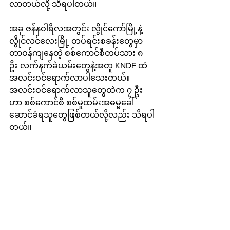
လာတယ်လို့ သိရပါတယ်။
အခု ဇန်နဝါရီလအတွင်း လွိုင်ကော်မြို့နဲ့ 
လွိုင်လင်လေးမြို့ တပ်ရင်းစခန်းတွေမှာ 
တာဝန်ကျနေတဲ့ စစ်ကောင်စီတပ်သား ၈ 
ဦး လက်နက်ခဲယမ်းတွေနဲ့အတူ KNDF ထံ 
အလင်းဝင်ရောက်လာပါသေးတယ်။ 
အလင်းဝင်ရောက်လာသူတွေထဲက ၇ ဦး
ဟာ စစ်ကောင်စီ စစ်မှုထမ်းအဓမ္မခေါ်
ဆောင်ခံရသူတွေဖြစ်တယ်လို့လည်း သိရပါ
တယ်။