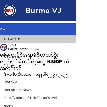
Burma VJ
Post
All Posts
BVJ
All Posts
Jan 31, 2025
1 min read
စစ်ကောင်စီအရာခံဗိုလ်တစ်ဦး
Local News
လက်နက်ခဲယမ်းနဲ့အတူ KNDF ထံ
Articles
အလင်းဝင်
Photo News
BVJ/ထက်အောင် _ ဇန်နဝါရီ ၂၉ ၊ ၂၀၂၅
Interview
International News
https://youtu.be/8lNHxEfuuao?si=vef
sports