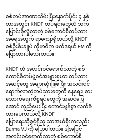
စစ်တပ်အာဏာသိမ်းပြီးနောက်ပိုင်း ၄ နှစ်
တာအတွင်း KNDF တပ်ရင်းတွေထံ ဘက်
ပြောင်းခိုလှုံလာတဲ့ စစ်ကောင်စီတပ်သား
အရေအတွက် ရာကျော်ရှိတယ်လို့ KNDF 
စစ်ဦးစီးချုပ် ကိုမာဝီက ဖက်ဒရယ် FM ကို 
ပြောထားပါသေးတယ်။
KNDF ထံ အလင်းဝင်ရောက်လာတဲ့ စစ်
ကောင်စီတပ်ဖွဲ့ဝင်အများစုဟာ တပ်သား
အဆင့်တွေ အများဆုံးဖြစ်ပြီး အလင်းဝင်
ရောက်လာတဲ့တပ်သားတွေကို နေရေး၊ စား
သောက်ရေးကိစ္စရပ်တွေကို အဆင်ပြေ
အောင် ကူညီပေးပြီး ကောင်းမွန်စွာ လက်ခံ
ထားပေးတယ်လို့ KNDF 
ပြောရေးဆိုခွင့်ရှိသူ သာအယ်စိုးကလည်း 
Burma VJ ကို ပြောပါတယ်။ ဒါ့အပြင် 
အလင်းဝင်ရောက်လာတဲ့ စစ်ကောင်စီ