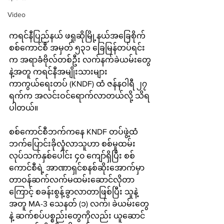
Video
ကရင်နီပြည်နယ် ဖရူဆိုမြို့နယ်အခြေစိုက် 
စစ်ကောင်စီ အမှတ် ၅၃၁ ခြေမြန်တပ်ရင်း
က အရာခံဗိုလ်တစ်ဦး လက်နက်ခဲယမ်းတွေ
နဲ့အတူ ကရင်နီအမျိုးသားများ
ကာကွယ်ရေးတပ် (KNDF) ထံ ဇန်နဝါရီ ၂၇ 
ရက်က အလင်းဝင်ရောက်လာတယ်လို့ သိရ
ပါတယ်။
စစ်ကောင်စီဘက်ကနေ KNDF တပ်ဖွဲ့ထံ 
ဘက်ပြောင်းခိုလှုံလာသူဟာ စစ်မှုထမ်း
လုပ်သက်နှစ်ပေါင်း ၄၀ ကျော်ရှိပြီး စစ်
ကောင်စီရဲ့ အာဏာရှင်စနစ်ဆိုးအောက်မှာ 
တာဝန်ဆက်လက်မထမ်းဆောင်လိုတာ
ကြောင့် စခန်းစွန့်ခွာလာတာဖြစ်ပြီး သူနဲ့
အတူ MA-3 သေနတ် (၁) လက်၊ ခဲယမ်းတွေ
နဲ့ ဆက်စပ်ပစ္စည်းတွေကိုလည်း ယူဆောင်