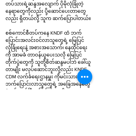
တပ်သားရဲ့ဆန္ဒအလျောက် ပိုမိုလုံခြုံတဲ့
နေရာတွေကိုလည်း ပို့ဆောင်ပေးတာတွေ
လည်း ရှိတယ်လို့ သူက ဆက်ပြောပါတယ်။
စစ်ကောင်စီတပ်ကနေ KNDF ထံ ဘက်
ပြောင်းအလင်းဝင်လာသူတွေရဲ့ မြေပြင်
လုံခြုံရေးနဲ့ အစားအသောက်၊ နေထိုင်ရေး
ကို အာမခံ တာဝန်ယူပေးသလို မြေပြင်
တိုက်ပွဲတွေကို သူတို့စိတ်ဆန္ဒမပါဘဲ ခေါ်ယူ
တာမျိုး မလုပ်ဆောင်ဘူးလို့လည်း KNDF 
CDM လက်ခံရေးဌာနမှူး ကိုမင်းသားက 
ဘက်ပြောင်းလာသူတွေရဲ့ အခြေအနေတွေ
နဲ့ပတ်သက်ပြီး ပြောကြားမှုကို KNDF က 
ပြီးခဲ့တဲ့ ဒီဇင်ဘာ ၂၁ ရက်မှာ ထုတ်ပြန်ထား
ပါတယ်။
Local News