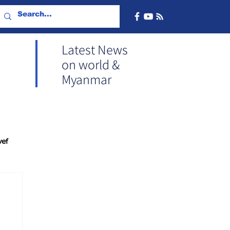
Latest News
on world &
Myanmar
vef