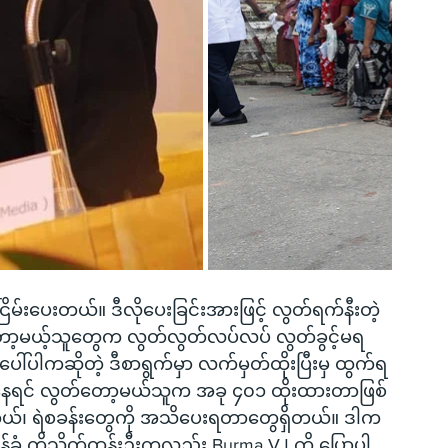
မ်းပေးတယ်။ ဒီလိုပေးခြင်းအားဖြင့် လွတ်ရက်နီးတဲ့
ော့မယ့်သူတွေက လွတ်လွတ်လပ်လပ် လွတ်ခွင့်မရ
ပေါ်ပါကဆိုတဲ့ ဒီစာရွက်မှာ လက်မှတ်ထိုးပြီးမှ ထွက်ရ
ရင် လွတ်တော့မယ်သူက အခု ၄၀၁ ထိုးထားတာဖြစ်
၊ ရဲစခန်းတွေကို အသိပေးရတာတွေရှိတယ်။ ဒါက 
်ခံ ကိုသိုက်ထွန်းဦးကလည်း Burma VJ ကို ပြောပါ