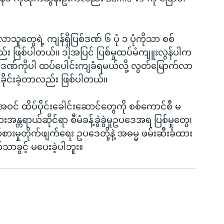
သူတွေရဲ့ ကျန်ရှိပြစ်ဒဏ် ၆ ပုံ ၁ ပုံကိုသာ စစ်
း ဖြစ်ပါတယ်။ ဒါ့အပြင် ပြစ်မှုထပ်မံကျူးလွန်ပါက 
ပြစ်ဒဏ်ကိုပါ ထပ်ပေါင်းကျခံရမယ်လို့ လွတ်မြောက်လာ
ခိုင်းခဲ့တာလည်း ဖြစ်ပါတယ်။
ဝင် ထိပ်ပိုင်းခေါင်းဆောင်တွေကို စစ်ကောင်စီ မ
တရာယ်ဆိုင်ရာ စီမံခန့်ခွဲခွဲမှုဥပဒေအရ ပြစ်မှုတွေ၊ 
မှုတိုက်ဖျက်ရေး ဥပဒေတို့နဲ့ အဓမ္မ ဖမ်းဆီးခံထား
ာခွင့် မပေးခဲ့ပါဘူး။