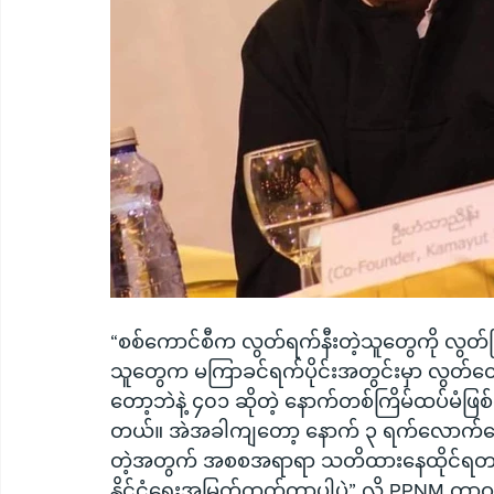
“စစ်ကောင်စီက လွတ်ရက်နီးတဲ့သူတွေကို လွတ်ငြိ
သူတွေက မကြာခင်ရက်ပိုင်းအတွင်းမှာ လွတ်တ
တော့ဘဲနဲ့ ၄၀၁ ဆိုတဲ့ နောက်တစ်ကြိမ်ထပ်မံဖြစ်
တယ်။ အဲအခါကျတော့ နောက် ၃ ရက်လောက်နေ
တဲ့အတွက် အစစအရာရာ သတိထားနေထိုင်ရတယ်
နိုင်ငံရေးအမြတ်ထုတ်တာပါပဲ” လို့ PPNM တာဝန