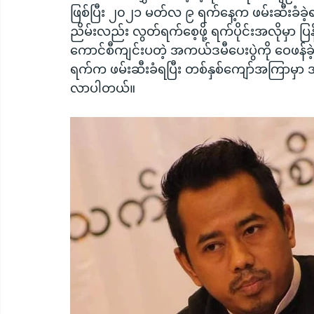
ဖြစ်ပြီး ၂၀၂၁ မတ်လ ၉ ရက်နေ့က ဖမ်းဆီးခံခ
ညိမ်းလည်း လွတ်ရက်စေ့ဖို့ ရက်ပိုင်းအလိုမှ
ကောင်စီကျင်းပတဲ့ အကယ်ဒမီပေးပွဲကို ဝေဖန်ခဲ
ရက်က ဖမ်းဆီးခံရပြီး တစ်နှစ်ကျော်အကြာမှ
လာပါတယ်။