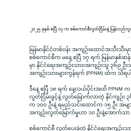
၂၀၂၅ ခုနှစ် ဧပြီ ၁၇ က စစ်ကောင်စီလွတ်ငြိမ်းနဲ့ ပြန်လည်လ
-
မြန်မာနိုင်ငံတစ်ဝန်း အကျဉ်းထောင်အသီးသီးမ
စစ်ကောင်စီက မနေ့ ဧပြီ ၁၇ ရက် မြန်မာနှစ်ဆန်း
မှာ နိုင်ငံရေးအကျဉ်းသား၊အကျဉ်းသူ ၃၆၉ ဦးသာပါဝ
အကျဉ်းသားများကွန်ရက် (PPNM) ထံက သိရ
ဒီနေ့ ဧပြီ ၁၈ ရက် နေ့လယ်ပိုင်းအထိ PPNM က
လွတ်ငြိမ်းခွင့်နဲ့ လွတ်မြောက်လာတဲ့ နိုင်ကျဉ
က ၁၀၀ ဦးနဲ့ ရမည်သင်းထောင်က ၁၅ ဦး အများဆု
အကျဉ်းလွတ်မြောက်မှုဟာ ၁၀ ဦးနဲ့အောက်သာ ရ
စစ်ကောင်စီ လွှတ်ပေးခဲ့တဲ့ နိုင်ငံရေးအကျဉ်