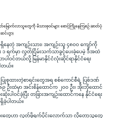
ွတ်မြောက်လာသူတွေကို မိသားစုဝင်များ စောင့်ကြိုနေကြစဉ် (ဓာတ်ပုံ 
 ဆင်ဟွာ)
ှာရှိနေတဲ့ အကျဉ်းသား၊ အကျဉ်းသူ ၄၈၀၀ ကျော်ကို 
 ၁ ရက်မှာ လွတ်ငြိမ်းသက်သာခွင့်ပေးခဲ့ပေမဲ့ ဒီအထဲ
င်တယ်လို့ မြန်မာနိုင်ငံလုံးဆိုင်ရာနိုင်ငံရေး
ပါတယ်။
 ပြုစုထားတဲ့စာရင်းတွေအရ စစ်ကောင်စီရဲ့ ပြစ်ဒဏ်
်း ၃၆၉ ဦးထဲမှာ အင်းစိန်ထောင်က ၂၀၀ ဦး၊ အိုးဘိုထောင်
ံးပါဝင်ခဲ့ပြီး တခြားအကျဉ်းထောင်ကနေ နိုင်ငံရေး
ှိခဲ့ပါတယ်။
းသားတွေဟာ လွတ်ဖို့ရက်ပိုင်းလောက်သာ လိုတော့သူတွေ