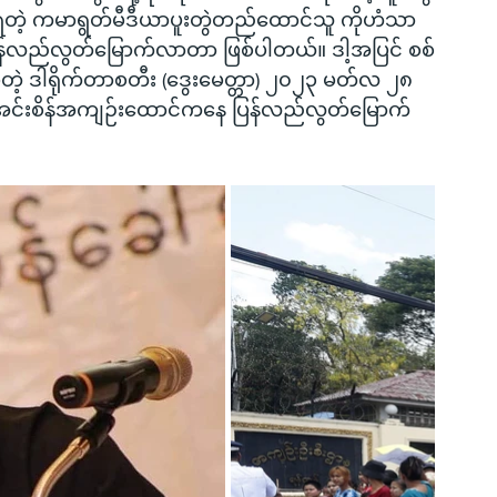
ဲ့ရတဲ့ ကမာရွတ်မီဒီယာပူးတွဲတည်ထောင်သူ ကိုဟံသာ
ာ ပြန်လည်လွတ်မြောက်လာတာ ဖြစ်ပါတယ်။ ဒါ့အပြင် စစ်
့တဲ့ ဒါရိုက်တာစတီး (ဒွေးမေတ္တာ) ၂၀၂၃ မတ်လ ၂၈ 
ာ အင်းစိန်အကျဉ်းထောင်ကနေ ပြန်လည်လွတ်မြောက်