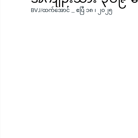
BVJ/ထက်အောင် _ ဧပြီ ၁၈ ၊ ၂၀၂၅