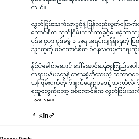
တယ်။
လွတ်ငြိမ်းသက်သာခွင့်နဲ့ ပြန်လည်လွတ်မြောက်လာ
ကောင်စီက လွတ်ငြိမ်းသက်သာခွင့်ပေးခဲ့တာလည်
ပုဒ်မ ၄၀၁ ပုဒ်မခွဲ ၁ အရ အရင်ကျန်ရှိနေတဲ့ 
သူတွေကို စစ်ကောင်စီက ခံဝန်လက်မှတ်ရေးထိုး
နိုင်ငံခေါင်းဆောင် ဒေါ်အောင်ဆန်းစုကြည်အပါအ
တရားပုဒ်မတွေနဲ့ တရားစွဲဆိုထားတဲ့ သဘာဝဘေးအန္
အကြမ်းဖက်တိုက်ဖျက်ရေးဥပဒေနဲ့ အဂတိလိုက်စား
ရသူတွေကိုတော့ စစ်ကောင်စီက လွတ်ငြိမ်းသက်သ
Local News