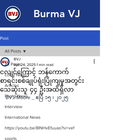
Burma VJ
Post
All Posts
BVJ
All Posts
Apr 24, 2025
1 min read
ငလျင်ကြောင့် ဘန်ကောက်
Local News
စာရင်းစစ်ချုပ်ရုံးပြိုကျမှုအတွင်း
Articles
သေဆုံးသူ ၄၄ ဦးအထိရှိလာ
Photo News
BVJ/Moore _ ဧပြီ ၁၅ ၊ ၂၀၂၅
Interview
International News
https://youtu.be/8lNHxEfuuao?si=vef
sports