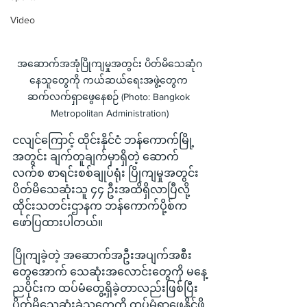
Video
အဆောက်အအုံပြိုကျမှုအတွင်း ပိတ်မိသေဆုံဂ
နေသူတွေကို ကယ်ဆယ်ရေးအဖွဲ့တွေက 
ဆက်လက်ရှာဖွေနေစဉ် (Photo: Bangkok 
Metropolitan Administration)
ငလျင်ကြောင့် ထိုင်းနိုင်ငံ ဘန်ကောက်မြို့
အတွင်း ချက်တူချက်မှာရှိတဲ့ ဆောက်
လက်စ စာရင်းစစ်ချုပ်ရုံး ပြိုကျမှုအတွင်း 
ပိတ်မိသေဆုံးသူ ၄၄ ဦးအထိရှိလာပြီလို့ 
ထိုင်းသတင်းဌာနက ဘန်ကောက်ပို့စ်က 
ဖော်ပြထားပါတယ်။
ပြိုကျခဲ့တဲ့ အဆောက်အဦးအပျက်အစီး
တွေအောက် သေဆုံးအလောင်းတွေကို မနေ့
ညပိုင်းက ထပ်မံတွေ့ရှိခဲ့တာလည်းဖြစ်ပြီး 
ပိတ်မိသေဆုံးခဲ့သူတွေကို ထပ်မံရှာဖွေနိုင်ဖို့