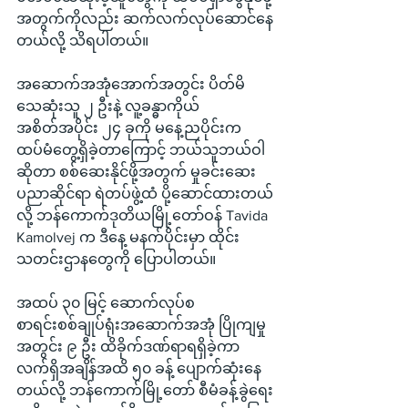
အတွက်ကိုလည်း ဆက်လက်လုပ်ဆောင်နေ
တယ်လို့ သိရပါတယ်။
အဆောက်အအုံအောက်အတွင်း ပိတ်မိ
သေဆုံးသူ ၂ ဦးနဲ့ လူ့ခန္ဓာကိုယ်
အစိတ်အပိုင်း ၂၄ ခုကို မနေ့ညပိုင်းက 
ထပ်မံတွေ့ရှိခဲ့တာကြောင့် ဘယ်သူဘယ်ဝါ
ဆိုတာ စစ်ဆေးနိုင်ဖို့အတွက် မှုခင်းဆေး
ပညာဆိုင်ရာ ရဲတပ်ဖွဲ့ထံ ပို့ဆောင်ထားတယ်
လို့ ဘန်ကောက်ဒုတိယမြို့တော်ဝန် Tavida 
Kamolvej က ဒီနေ့ မနက်ပိုင်းမှာ ထိုင်း
သတင်းဌာနတွေကို ပြောပါတယ်။
အထပ် ၃၀ မြင့် ဆောက်လုပ်စ 
စာရင်းစစ်ချုပ်ရုံးအဆောက်အအုံ ပြိုကျမှု
အတွင်း ၉ ဦး ထိခိုက်ဒဏ်ရာရရှိခဲ့ကာ 
လက်ရှိအချိန်အထိ ၅၀ ခန့် ပျောက်ဆုံးနေ
တယ်လို့ ဘန်ကောက်မြို့တော် စီမံခန့်ခွဲရေး