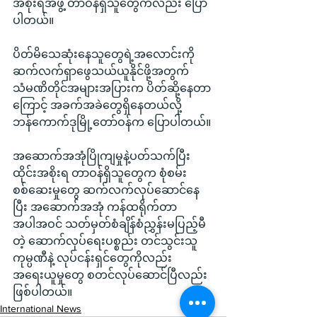
အစိုးရအဖွဲ့ တာဝန်ရှိသူတွေကလည်း ပြော
ပါတယ်။
ပိတ်မိသေဆုံးနေသူတွေရဲ့အလောင်းကို 
ဆက်လက်ရှာဖွေသယ်ယူနိုင်ဖို့အတွက် 
သံမဏိတိုင်အများအပြားက ပိတ်ဆို့နေတာ
ကြောင့် အခက်အခဲတွေရှိနေတယ်လို့ 
ဘန်ကောက်ဒုမြို့တော်ဝန်က ပြောပါတယ်။
အဆောက်အအုံပြိုကျမှုနဲ့ပတ်သက်ပြီး 
ထိုင်းအစိုးရ တာဝန်ရှိသူတွေက စုံစမ်း
စစ်ဆေးမှုတွေ ဆက်လက်လုပ်ဆောင်နေ
ပြီး အဆောက်အအုံ ကန်ထရိုက်တာ
အပါအဝင် သတ်မှတ်စံချိန်စံညွှန်းမပြည့်မီ
တဲ့ ဆောက်လုပ်ရေးပစ္စည်း တင်သွင်းသူ 
ကုမ္ပဏီနဲ့ လုပ်ငန်းရှင်တွေကိုလည်း 
အရေးယူမှုတွေ စတင်လုပ်ဆောင်ပြီလည်း 
ဖြစ်ပါတယ်။
International News