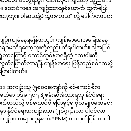
်ဝင်စာ မတွေ့ရဘူး။ နောက်ပိုင်းကျတော့ သူ့ညီမက 
တယ်။ ထောင်ကနေ အကျဉ်းသားနှစ်ယောက် ထွက်ပြေး
ော့ဘူး။ ပါဆယ်နဲ့ပဲ သွားရတယ်” လို့ ဒေါက်တာဝင်း
 အကျဉ်းကျခံနေရချိန်အတွင်း ကျန်းမာရေးအခြေအနေ
သေချာမသိရတော့ဘူးလို့လည်း သိရပါတယ်။ ဒါ့အပြင် 
ရှိတာကြောင့် ထောင်တွင်းမှာရရှိတဲ့ ဆေးဝါးကို 
ည်လွတ်မြောက်လာချိန် ကျန်းမာရေး ပြန်လည်စစ်ဆေးဖို့ 
ပြောပါတယ်။
ား၊ အကျဉ်းသူ (၅၈၀၀)ကျော်ကို စစ်ကောင်စီက 
ဒီအထဲမှာ ပုဒ်မ ၅၀၅ နဲ့ ဖမ်းဆီးခံထားရသူ နိုင်ငံရေး
တယ်လို့ စစ်ကောင်စီ ပြောခွင့်ရ ဗိုလ်ချုပ်ဇော်မင်း
ှာ နိုင်ငံရေးအကျဉ်းသား (၂၆၇) ဦးသာ ပါဝင်လာ
ံရေးအကျဉ်းသားများကွန်ရက်(PPNM) က ထုတ်ပြန်ထားပါ