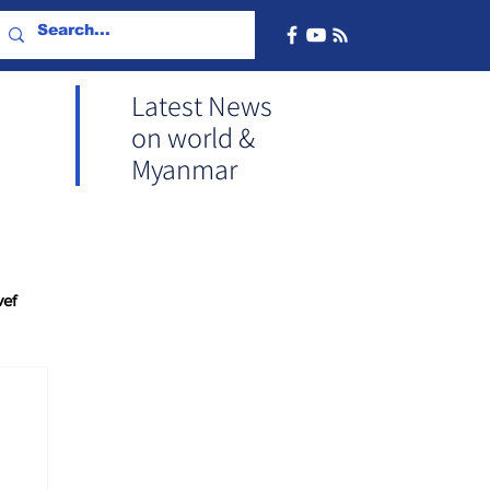
Latest News
on world &
Myanmar
vef