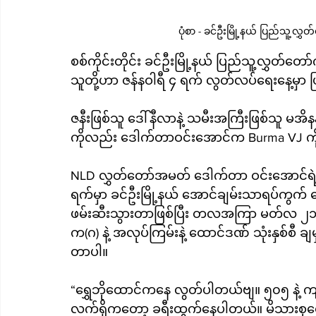
ပုံစာ - ခင်ဦးမြို့နယ် ပြည်သူ့လ
စစ်ကိုင်းတိုင်း ခင်ဦးမြို့နယ် ပြည်သူ့လွှတ်တေ
သူတို့ဟာ ဇန်နဝါရီ ၄ ရက် လွတ်လပ်ရေးနေ့မ
ဇနီးဖြစ်သူ ဒေါ်နီလာနဲ့ သမီးအကြီးဖြစ်သူ မအိ
ကိုလည်း ဒေါက်တာဝင်းအောင်က Burma VJ 
NLD လွှတ်တော်အမတ် ဒေါက်တာ ဝင်းအောင်ရဲ့ ဇနီ
ရက်မှာ ခင်ဦးမြို့နယ် အောင်ချမ်းသာရပ်ကွက် န
ဖမ်းဆီးသွားတာဖြစ်ပြီး တလအကြာ မတ်လ ၂၁ ရက
က(ဂ) နဲ့ အလုပ်ကြမ်းနဲ့ ထောင်ဒဏ် သုံးနှစ်စီ 
တာပါ။
“ရွှေဘိုထောင်ကနေ လွတ်ပါတယ်ဗျ။ ၅၀၅ နဲ့ ကျ
လက်ရှိကတော့ ခရီးထွက်နေပါတယ်။ မိသားစုတွ