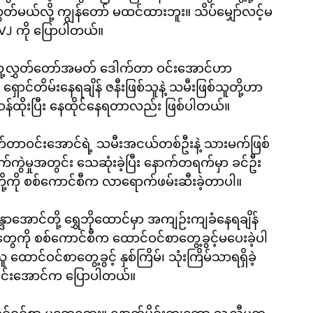
မယ်လို့ ကျွန်တော် မထင်ထားဘူး။ သိပ်မျှော်လင့်မ
 VJ ကို ပြောပါတယ်။
်သူ့လွှတ်တော်အမတ် ဒေါက်တာ ဝင်းအောင်ဟာ 
င်တိမ်းနေရချိန် ဇနီးဖြစ်သူနဲ့ သမီးဖြစ်သူတို့ဟာ 
 ခံဝန်ထိုးပြီး နေထိုင်နေရတာလည်း ဖြစ်ပါတယ်။
ေါက်တာဝင်းအောင်ရဲ့ သမီးအငယ်တစ်ဦးနဲ့ သားမက်ဖြစ်
ကွဲမှုအတွင်း သေဆုံးခဲ့ပြီး နောက်တရက်မှာ ခင်ဦး
်သူတို့ကို စစ်ကောင်စီက လာရောက်ဖမ်းဆီးခဲ့တာပါ။
္ဒာအောင်တို့ ရွှေဘိုထောင်မှာ အကျဉ်းကျခံနေရချိန် 
တွေကို စစ်ကောင်စီက ထောင်ဝင်စာတွေ့ခွင့်မပေးခဲ့ပါ
ထောင်ဝင်စာတွေ့ခွင့် နှစ်ကြိမ်၊ သုံးကြိမ်သာရရှိခဲ့
တာဝင်းအောင်က ပြောပါတယ်။