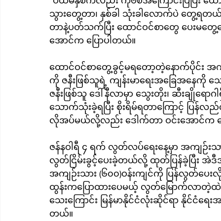
“ပထမနှစ်ကလည်း ကိုဗစ်အကြောင်းပြပြီး ထောင
သွားတွေ့တာ၊ နှစ်ခါ သုံးခါလောက်ပဲ တွေ့ရ
တာနဲ့ပတ်သက်ပြီး ထောင်ဝင်စာတွေ ပေးမတွေ့တ
အောင်က ပြောပါတယ်။
ထောင်ဝင်စာတွေ့ခွင့်မရတော့တဲ့နောက်ပိုင်း
ကို ဇနီးဖြစ်သူရဲ့ ကျန်းမာရေးအခြေအနေကို 
ဇနီးဖြစ်သူ ဒေါ်နီလာမှာ သွေးတိုး၊ ဆီးချိုရောဂါ
သောက်သုံးခဲ့ရပြီး စိုးရိမ်ရတာကြောင့် ပြန်လ
လိုအပ်မယ်လို့လည်း ဒေါက်တာ ဝင်းအောင်က 
ဇန်နဝါရီ ၄ ရက် လွတ်လပ်ရေးနေ့မှာ အကျဉ်းသ
လွတ်ငြိမ်းခွင့်ပေးခဲ့တယ်လို့ ထုတ်ပြန်ခဲ့ပြီး အဲ
အကျဉ်းသား (၆၀၀)ဝန်းကျင်ကို ပြန်လွတ်ပေးလိုက်
ထွန်းကပြောထားပေမယ့် လွတ်မြောက်လာတဲ့ထဲမ
သေးကြောင်း မြန်မာနိုင်ငံလုံးဆိုင်ရာ နိုင်င
တယ်။