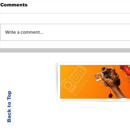
Comments
Write a comment...
နှစ်ဖက်အကျိုးဖြစ်မယ့် တွေ့ဆုံ
ရေကြည်နဲ့သာ
ဆွေးနွေးမှုဟု ဘန်ကောက်
နဲ့အေအေ နှ
ရောက် ဦးမင်းအောင်လှိုင်ဆို
တိုက်တိုက်ပွဲပ
Back to Top