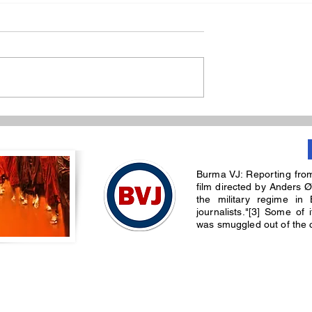
ပေါင်းမှာ စစ်တပ်
ဒေါ်အောင်ဆန်းစုကြည်
စ်ရက်ဆက်
နဲ့ICRCတွေ့ဆုံမှု
Burma VJ: Reporting fro
ြင်းထန်ခဲ့
NLDအသိအမှတ်ပြု
film directed by Anders Ø
the military regime in 
journalists."[3] Some of
was smuggled out of the co
© 2025 by burmavj media