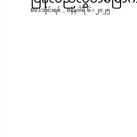
BVJ/အိုင်းရစ် _ ဇန်နဝါရီ ၆ ၊ ၂၀၂၅