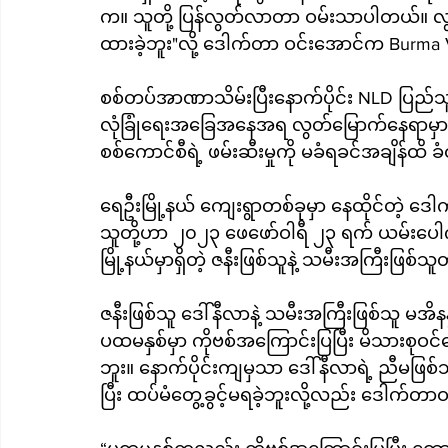
က။ သူတို့ ပြန်လွတ်လာတာ ဝမ်းသာပါတယ်။ လွတ်
ထားခဲ့ဘူး"လို့ ဒေါက်တာ ဝင်းအောင်က Burma
စစ်တပ်အာဏာသိမ်းပြီးနောက်ပိုင်း NLD ပြည
လုံခြုံရေးအခြေအနေအရ လွတ်မြောက်နေရာမှာ ရှော
စစ်ကောင်စီရဲ့ ဖမ်းဆီးမှုကို မခံရခင်အချိန်ထိ
ရေဦးမြို့နယ် ကျေးရွာတစ်ခုမှာ နေထိုင်တဲ့ ဒ
သူတို့ဟာ ၂၀၂၃ ဖေဖော်ဝါရီ ၂၃ ရက် ယမ်းပေါက်
မြို့နယ်မှာရှိတဲ့ ဇနီးဖြစ်သူနဲ့ သမီးအကြီးဖြစ
ဇနီးဖြစ်သူ ဒေါ်နီလာနဲ့ သမီးအကြီးဖြစ်သူ မအိနန
ပထမနှစ်မှာ ကိုဗစ်အကြောင်းပြပြီး မိသားစုဝင်
ဘူး။ နောက်ပိုင်းကျမှသာ ဒေါ်နီလာရဲ့ ညီမဖြစ်သူ 
ပြီး ထပ်မံတွေ့ခွင့်မရခဲ့ဘူးလို့လည်း ဒေါက်