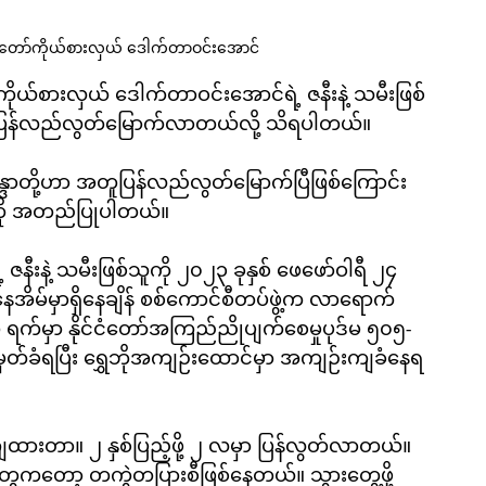
ွှတ်တော်ကိုယ်စားလှယ် ဒေါက်တာဝင်းအောင်
ာ်ကိုယ်စားလှယ် ဒေါက်တာဝင်းအောင်ရဲ့ ဇနီးနဲ့ သမီးဖြစ်
ှာ ပြန်လည်လွတ်မြောက်လာတယ်လို့ သိရပါတယ်။
နန္ဒာတို့ဟာ အတူပြန်လည်လွတ်မြောက်ပြီဖြစ်ကြောင်း
ကို အတည်ပြုပါတယ်။
းနဲ့ သမီးဖြစ်သူကို ၂၀၂၃ ခုနှစ် ဖေဖော်ဝါရီ ၂၄ 
ေအိမ်မှာရှိနေချိန် စစ်ကောင်စီတပ်ဖွဲ့က လာရောက်
်မှာ နိုင်ငံတော်အကြည်ညိုပျက်စေမှုပုဒ်မ ၅၀၅-
ချမှတ်ခံရပြီး ရွှေဘိုအကျဉ်းထောင်မှာ အကျဉ်းကျခံနေရ
ထားတာ။ ၂ နှစ်ပြည့်ဖို့ ၂ လမှာ ပြန်လွတ်လာတယ်။ 
ေကတော့ တကွဲတပြားစီဖြစ်နေတယ်။ သွားတွေ့ဖို့