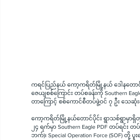
ကရင်ပြည်နယ် ကော့ကရိတ်မြို့နယ် ဒေါနတောင်က
ဇေယျစစ်ကြောင်း တပ်စခန်းကို Southern Eagle 
တာကြောင့် စစ်ကောင်စီတပ်ဖွဲ့ဝင် ၇ ဦး သေဆုံ
ကော့ကရိတ်မြို့နယ်တောင်ပိုင်း ရွာသစ်ရွာမှာရှ
၂၄ ရက်မှာ Southern Eagle PDF တပ်ရင်း တပ်ခွဲ 
ဘက်)၊ Special Operation Force (SOF) တို့ ပူး