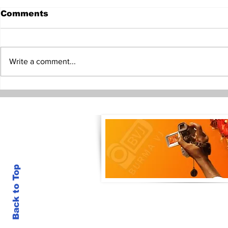
Comments
Write a comment...
မဟာဗျူဟာထိုးစစ်ကိုတက်
နှစ်ဖက်အကျို
လှမ်းဖို့ PDFတပ်မှူးကြီးများ
ဆွေးနွေးမှု
ချမှတ်
ရောက် ဦးမင်း
Back to Top