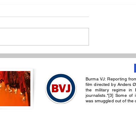
းဖြစ်မယ့် တွေ့ဆုံ
ရေကြည်နဲ့သာပေါင်းမှာ စစ်တ
ဟု ဘန်ကောက်
နဲ့အေအေ နှစ်ရက်ဆက်
Burma VJ: Reporting fro
အောင်လှိုင်ဆို
တိုက်တိုက်ပွဲပြင်းထန်ခဲ့
film directed by Anders Ø
the military regime in 
journalists."[3] Some of
was smuggled out of the co
© 2025 by burmavj media