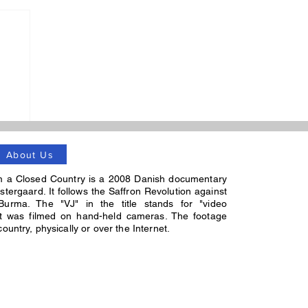
ပ်
About Us
m a Closed Country is a 2008 Danish documentary
stergaard. It follows the Saffron Revolution against
Burma. The "VJ" in the title stands for "video
 it was filmed on hand-held cameras. The footage
untry, physically or over the Internet.