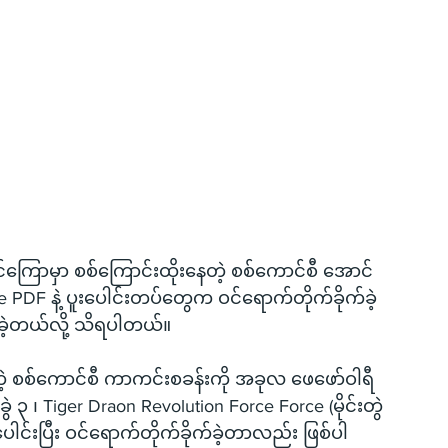
ြောမှာ စစ်ကြောင်းထိုးနေတဲ့ စစ်ကောင်စီ အောင်
PDF နဲ့ ပူးပေါင်းတပ်တွေက ဝင်ရောက်တိုက်ခိုက်ခဲ့
းခဲ့တယ်လို့ သိရပါတယ်။
ိတဲ့ စစ်ကောင်စီ ကာကင်းစခန်းကို အခုလ ဖေဖော်ဝါရီ 
၃ ၊ Tiger Draon Revolution Force Force (မိုင်းတွဲ
ပေါင်းပြီး ဝင်ရောက်တိုက်ခိုက်ခဲ့တာလည်း ဖြစ်ပါ