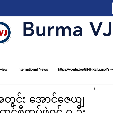
Burma VJ
rview
International News
https://youtu.be/8lNHxEfuuao?si=
ဲအတွင်း အောင်ဇေယျ
င်စီတပ်ဖွဲ့ဝင် ၇ ဦး