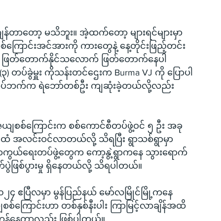
ကျန်တာတော့ မသိဘူး။ အဲ့ထက်တော့ များရင်များမှာ
ောင်းအင်အားကို ကားတွေနဲ့ နေ့တိုင်းဖြည့်တင်း
့ ဖြတ်တောက်နိုင်သလောက် ဖြတ်တောက်နေပါ
(၃) တပ်ခွဲမှူး ကိုသန်းတင်ဌေးက Burma VJ ကို ပြောပါ
းတပ်ဘက်က ရဲဘော်တစ်ဦး ကျဆုံးခဲ့တယ်လို့လည်း 
ေယျစစ်ကြောင်းက စစ်ကောင်စီတပ်ဖွဲ့ဝင် ၅ ဦး အခု 
ထံ အလင်းဝင်လာတယ်လို့ သိရပြီး ရွာသစ်ရွာမှာ 
ာကွယ်ရေးတပ်ဖွဲ့တွေက ကော့နွဲ့ရွာကနေ သွားရောက်
ပွဲဖြစ်ပွားမှု ရှိနေတယ်လို့ သိရပါတယ်။
 ၂၀၂၄ ဧပြီလမှာ မွန်ပြည်နယ် မော်လမြိုင်မြို့ကနေ 
စစ်ကြောင်းဟာ တစ်နှစ်နီးပါး ကြာမြင့်လာချိန်အထိ 
ပ်တန့်နေတာလည်း ဖြစ်ပါတယ်။