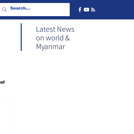
Latest News
on world &
Myanmar
vef