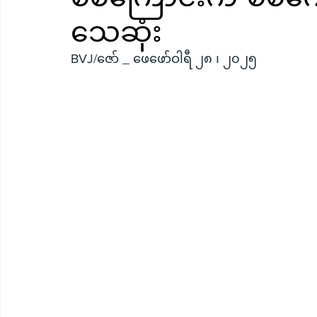
သေဆုံး
BVJ/ဇော် _ ဖေဖော်ဝါရီ ၂၈ ၊ ၂၀၂၅