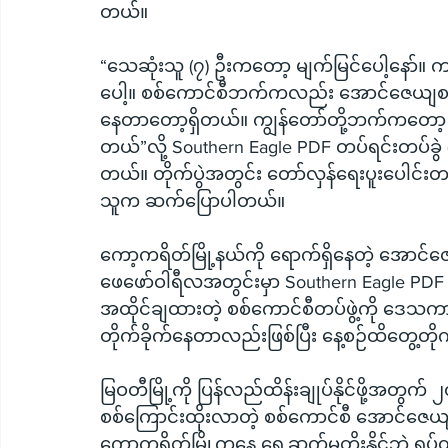
တယ်။
“သေဆုံးသူ (၇) ဦးကတော့ မျက်မြင်ပေါ့နော်။ 
ပေါ့။ စစ်ကောင်စီဘက်ကလည်း အောင်ဇေယျစစ်ကြ
နေတာတော့ရှိတယ်။ ကျွန်တော်တို့ဘက်ကတော
တယ်”လို့ Southern Eagle PDF တပ်ရင်းတပ်ခွဲ 
တယ်။ တိုက်ပွဲအတွင်း တော်လှန်ရေးပူးပေါင်
သူက ဆက်ပြောပါတယ်။
ကော့ကရိတ်မြို့နယ်ကို ရောက်ရှိနေတဲ့ အောင်ဇ
ဖေဖော်ဝါရီလအတွင်းမှာ Southern Eagle PDF 
အထိုင်ချထားတဲ့ စစ်ကောင်စီတပ်ဖွဲ့ကို ဒေသက
တိုက်ခိုက်နေတာလည်းဖြစ်ပြီး နေ့စဉ်ထိတွေ့တိုက်
မြဝတီမြို့ကို ပြန်လည်ထိန်းချုပ်နိုင်ဖို့အတွက်
စစ်ကြောင်းထိုးလာတဲ့ စစ်ကောင်စီ အောင်ဇေယျ
ကော့ကရိတ်မြို့ကနေ ရှေ့ဆက်မတိုးနိုင်ဘဲ ရ